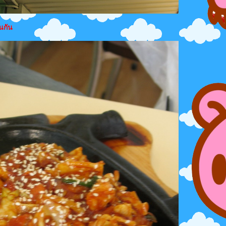
ินกัน