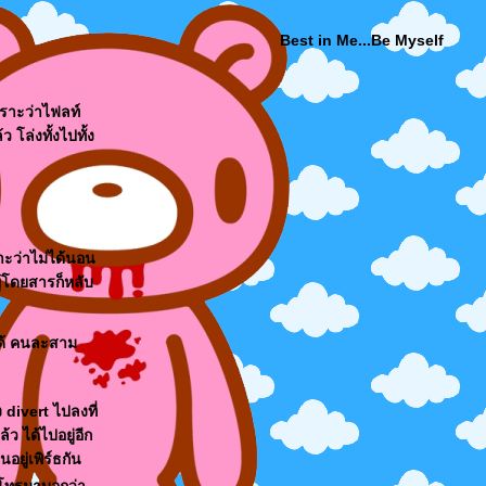
Best in Me...Be Myself
พราะว่าไฟลท์
 โล่งทั้งไปทั้ง
ราะว่าไม่ได้นอน
้โดยสารก็หลับ
ด้ คนละสาม
divert ไปลงที่
้ว ได้ไปอยู่อีก
อยู่เพิร์ธกัน