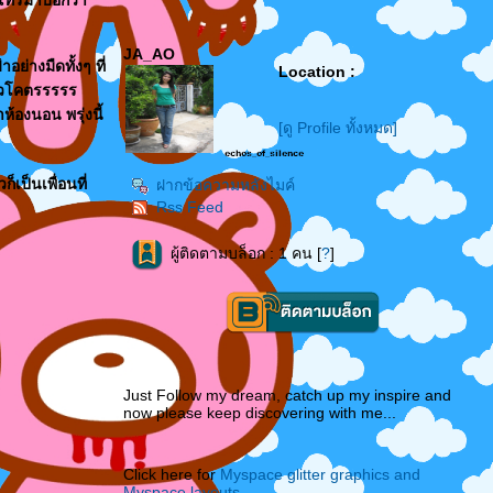
็โทรมาบอกว่า
JA_AO
ย่างมืดทั้งๆ ที่
Location :
นาวโคตรรรรร
้องนอน พรุ่งนี้
[ดู Profile ทั้งหมด]
็เป็นเพื่อนที่
ฝากข้อความหลังไมค์
Rss Feed
ผู้ติดตามบล็อก : 1 คน [
?
]
Just Follow my dream, catch up my inspire and
now please keep discovering with me...
Click here for
Myspace glitter graphics and
Myspace layouts