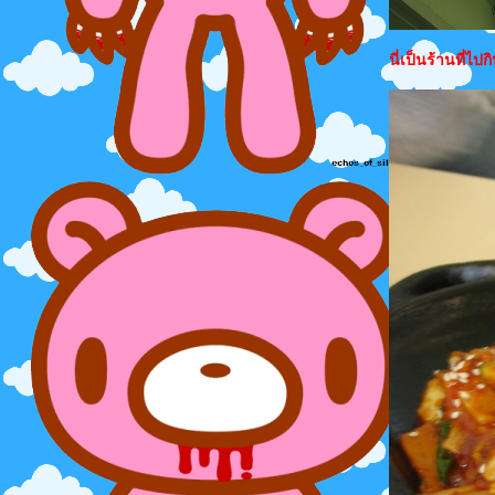
นี่เป็นร้านที่ไปก