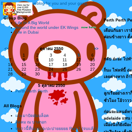
Bloggang.com : weblog for you and your gang
Group Blog
Perth Perth Pe
Life In A Big World
Around the world under EK Wings
เดือนกันยา เราม
Life in Dubai
ค่อนข้างยาว ตั้
<<
ตุลาคม 2550
>>
1
2
3
4
5
6
กลับ อ่ะอ่ะ ไป
7
8
9
10
11
12
13
14
15
16
17
18
19
20
21
22
23
24
25
26
27
ก็นะ ไฟลท์นี้ de
28
29
30
31
เลยต่างหาก ถ้า
5 ตุลาคม 2550
Perth Perth Perth
ลูกเรืออย่างเร
ชั่วโมง โอ้วว
All Blogs
ก่อนจะแลนด์ทาง
วะมาปัดฝุ่นบล็อค
adelaide แทน เรา
ติดลม ณ บางกอก
เมืองนึงก็ยังมี
หนาวนี้ที่ปะปะปะปะปายยยยย Part 2 (จบแล้ว)