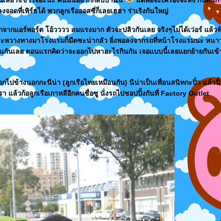
ันเลย ก็เข้าใจอ่ะนะ คนมันอยากกลับบ้านนี่
ต่พอจะเครื่องจะลง กัปตันก
งจอดที่เพิร์ธได้ พวกลูกเรือออสซี่ก็เลยเฮฮา ร่าเริงกันใหญ่
กแอร์พอร์ต โอ้วววว ลมแรงมาก ตัวจะปลิวกันเลย จริงๆไม่ได้เว่อร์ แล้วฟ้าอ
็น ระหวางทางมาโรงแรมก็มืดซะน่ากลัว ยิ่งพอลงจากรถที่หน้าโรงแรมนะ ห
นกันเลย ตอนแรกคิดว่าจะออกไปหาอะไรกินกัน เจอแบบนี้เลยแยกย้ายกันเข้าห
็ออกไปข้างนอกกะนีน่า (ลูกเรือไทยเหมือนกัน) นีน่าเป็นเพื่อนสนิทกะปิ๋ว แล้วปิ๋วก
 แล้วก้อลูกเรือเกาหลีอีกคนชื่อซู นั่งรถไปชอปปิ้งกันที่ Factory Outlet