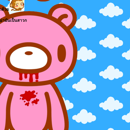
เราด้ว
ีน่ามันเป็นสาวก