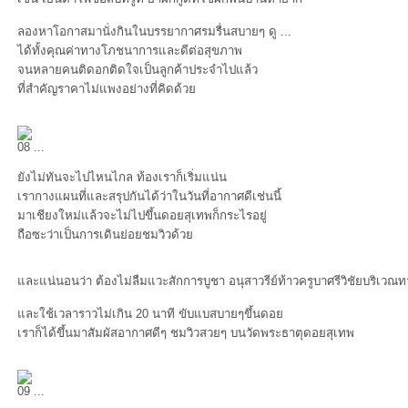
ลองหาโอกาสมานั่งกินในบรรยากาศรมรื่นสบายๆ ดู ...
ได้ทั้งคุณค่าทางโภชนาการและดีต่อสุขภาพ
จนหลายคนติดอกติดใจเป็นลูกค้าประจำไปแล้ว
ที่สำคัญราคาไม่แพงอย่างที่คิดด้ว
08 ...
ังไม่ทันจะไปไหนไกล ท้องเราก็เริ่มแน่น
เรากางแผนที่และสรุปกันได้ว่าในวันที่อากาศดีเช่นนี้
มาเชียงใหม่แล้วจะไม่ไปขึ้นดอยสุเทพก็กระไรอยู่
ถือซะว่าเป็นการเดินย่อยชมวิวด้ว
ละแน่นอนว่า ต้องไม่ลืมแวะสักการบูชา อนุสาวรีย์ท้าวครูบาศรีวิชัยบริเวณ
ละใช้เวลาราวไม่เกิน 20 นาที ขับแบสบายๆขึ้นดอ
เราก็ได้ขึ้นมาสัมผัสอากาศดีๆ ชมวิวสวยๆ บนวัดพระธาตุดอยสุเทพ
09 ...