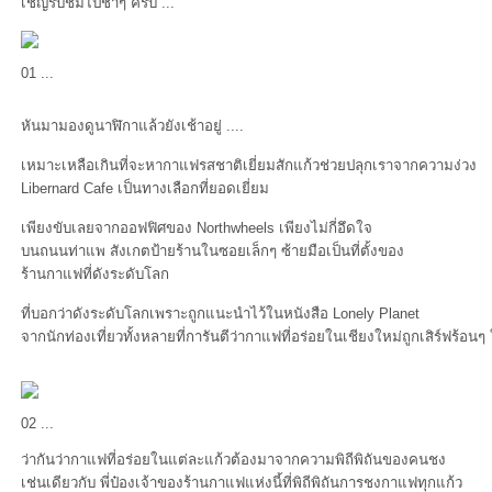
เชิญรับชมไปช้าๆ ครับ ...
01 ...
หันมามองดูนาฬิกาแล้วยังเช้าอยู่ ....
เหมาะเหลือเกินที่จะหากาแฟรสชาติเยี่ยมสักแก้วช่วยปลุกเราจากความง่วง
Libernard Cafe เป็นทางเลือกที่ยอดเยี่ยม
เพียงขับเลยจากออฟฟิศของ Northwheels เพียงไม่กี่อึดใจ
บนถนนท่าแพ สังเกตป้ายร้านในซอยเล็กๆ ซ้ายมือเป็นที่ตั้งของ
ร้านกาแฟที่ดังระดับโลก
ที่บอกว่าดังระดับโลกเพราะถูกแนะนำไว้ในหนังสือ Lonely Planet
จากนักท่องเที่ยวทั้งหลายที่การันตีว่ากาแฟที่อร่อยในเชียงใหม่ถูกเสิร์ฟร้อนๆ ใ
02 ...
ว่ากันว่ากาแฟที่อร่อยในแต่ละแก้วต้องมาจากความพิถีพิถันของคนชง
เช่นเดียวกับ พี่ป๋องเจ้าของร้านกาแฟแห่งนี้ที่พิถีพิถันการชงกาแฟทุกแก้ว