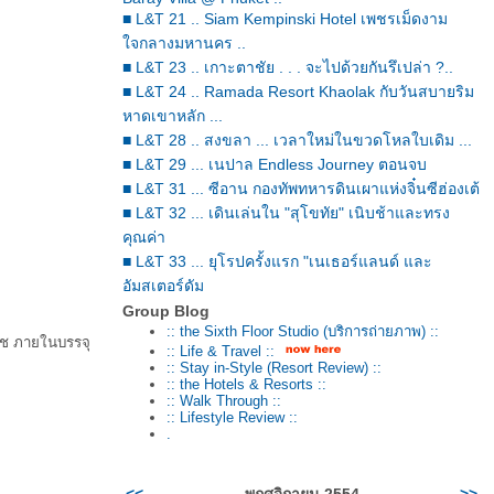
■ L&T 21 .. Siam Kempinski Hotel เพชรเม็ดงาม
จกลางมหานคร ..
■ L&T 23 .. เกาะตาชัย . . . จะไปด้วยกันรึเปล่า ?..
■ L&T 24 .. Ramada Resort Khaolak กับวันสบายริม
หาดเขาหลัก ...
■ L&T 28 .. สงขลา ... เวลาใหม่ในขวดโหลใบเดิม ...
■ L&T 29 ... เนปาล Endless Journey ตอนจบ
■ L&T 31 ... ซีอาน กองทัพทหารดินเผาแห่งจิ๋นซีฮ่องเต้
■ L&T 32 ... เดินเล่นใน "สุโขทัย" เนิบช้าและทรง
คุณค่า
■ L&T 33 ... ยุโรปครั้งแรก "เนเธอร์แลนด์ และ
อัมสเตอร์ดัม
Group Blog
:: the Sixth Floor Studio (บริการถ่ายภาพ) ::
าช ภายในบรรจุ
:: Life & Travel ::
:: Stay in-Style (Resort Review) ::
:: the Hotels & Resorts ::
:: Walk Through ::
:: Lifestyle Review ::
.