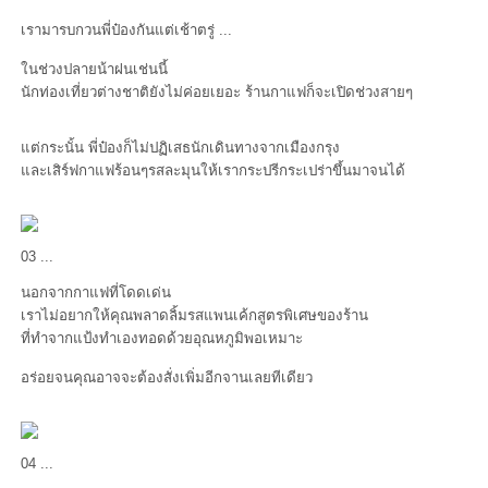
เรามารบกวนพี่ป๋องกันแต่เช้าตรู่ ...
นช่วงปลายน้าฝนเช่นนี้
นักท่องเที่ยวต่างชาติยังไม่ค่อยเยอะ ร้านกาแฟก็จะเปิดช่วงสายๆ
ต่กระนั้น พี่ป๋องก็ไม่ปฏิเสธนักเดินทางจากเมืองกรุง
ละเสิร์ฟกาแฟร้อนๆรสละมุนให้เรากระปรีกระเปร่าขึ้นมาจนได้
03 ...
นอกจากกาแฟที่โดดเด่น
เราไม่อยากให้คุณพลาดลิ้มรสแพนเค้กสูตรพิเศษของร้าน
ที่ทำจากแป้งทำเองทอดด้วยอุณหภูมิพอเหมาะ
อร่อยจนคุณอาจจะต้องสั่งเพิ่มอีกจานเลยทีเดียว
04 ...