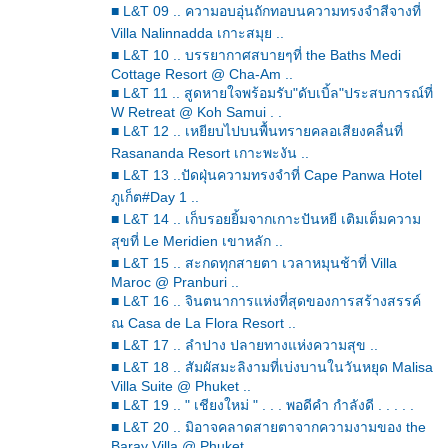
■ L&T 09 .. ความอบอุ่นถักทอบนความทรงจำสีจางที่
Villa Nalinnadda เกาะสมุย ..
■ L&T 10 .. บรรยากาศสบายๆที่ the Baths Medi
Cottage Resort @ Cha-Am ..
■ L&T 11 .. สูดหายใจพร้อมรับ"ดับเบิ้ล"ประสบการณ์ที่
W Retreat @ Koh Samui . .
■ L&T 12 .. เหยียบไปบนพื้นทรายคลอเสียงคลื่นที่
Rasananda Resort เกาะพะงัน ..
■ L&T 13 ..ปัดฝุ่นความทรงจำที่ Cape Panwa Hotel
ภูเก็ต#Day 1 ..
■ L&T 14 .. เก็บรอยยิ้มจากเกาะปันหยี เติมเต็มความ
สุขที่ Le Meridien เขาหลัก ..
■ L&T 15 .. สะกดทุกสายตา เวลาหมุนช้าที่ Villa
Maroc @ Pranburi ..
■ L&T 16 .. จินตนาการแห่งที่สุดของการสร้างสรรค์
ณ Casa de La Flora Resort ..
■ L&T 17 .. ลำปาง ปลายทางแห่งความสุข ..
■ L&T 18 .. สัมผัสมะลิงามที่เบ่งบานในวันหยุด Malisa
Villa Suite @ Phuket ..
■ L&T 19 .. " เชียงใหม่ " . . . พอดีคำ กำลังดี . . . . .
■ L&T 20 .. มิอาจคลาดสายตาจากความงามของ the
Baray Villa @ Phuket ..