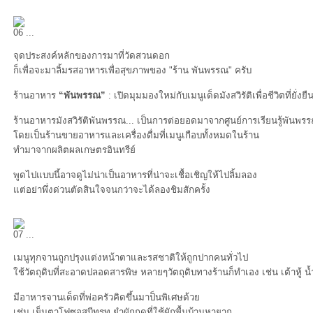
06 ...
จุดประสงค์หลักของการมาที่วัดสวนดอก
ก็เพื่อจะมาลิ้มรสอาหารเพื่อสุขภาพของ "ร้าน พันพรรณ" ครับ
ร้านอาหาร
“พันพรรณ”
: เปิดมุมมองใหม่กับเมนูเด็ดมังสวิรัติเพื่อชีวิตที่ยั่งยื
ร้านอาหารมังสวิรัติพันพรรณ... เป็นการต่อยอดมาจากศูนย์การเรียนรู้พันพร
ดยเป็นร้านขายอาหารและเครื่องดื่มที่เมนูเกือบทั้งหมดในร้าน
ทำมาจากผลิตผลเกษตรอินทรีย์
พูดไปแบบนี้อาจดูไม่น่าเป็นอาหารที่น่าจะเชื้อเชิญให้ไปลิ้มลอง
ต่อย่าพึ่งด่วนตัดสินใจจนกว่าจะได้ลองชิมสักครั้ง
07 ...
เมนูทุกจานถูกปรุงแต่งหน้าตาและรสชาติให้ถูกปากคนทั่วไป
ช้วัตถุดิบที่สะอาดปลอดสารพิษ หลายๆวัตถุดิบทางร้านก็ทำเอง เช่น เต้าหู้ น้
มีอาหารจานเด็ดที่พ่อครัวคิดขึ้นมาป็นพิเศษด้ว
เช่น เย็นตาโฟซอสบีทรูท ยำผักกูดที่ใช้ผักพื้นบ้านหายาก