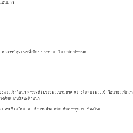
็นอันมาก
มหาสวามีอุทุมพรที่เมืองเมาะตะมะ ในรามัญประเทศ
งพระเจ้ากือนา พระเจดีย์บรรจุพระบรมธาตุ สร้างในสมัยพระเจ้ากือนาธรรมิกร
าวงศ์ผสมกับศิลปะล้านนา
าผู้ครองนครเชียงใหม่และเจ้านายฝ่ายเหนือ ต้นตระกูล ณ เชียงใหม่