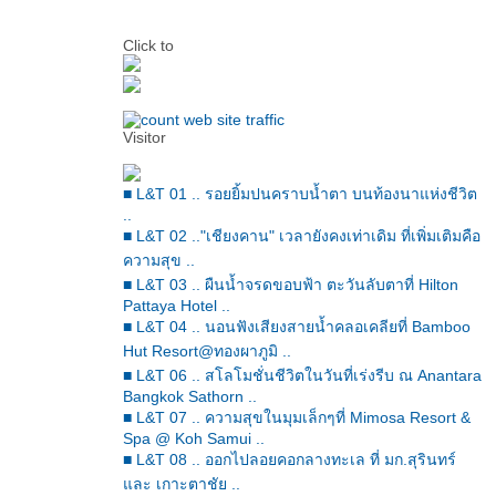
Click to
Visitor
■ L&T 01 .. รอยยิ้มปนคราบน้ำตา บนท้องนาแห่งชีวิต
..
■ L&T 02 .."เชียงคาน" เวลายังคงเท่าเดิม ที่เพิ่มเติมคือ
ความสุข ..
■ L&T 03 .. ผืนน้ำจรดขอบฟ้า ตะวันลับตาที่ Hilton
Pattaya Hotel ..
■ L&T 04 .. นอนฟังเสียงสายน้ำคลอเคลียที่ Bamboo
Hut Resort@ทองผาภูมิ ..
■ L&T 06 .. สโลโมชั่นชีวิตในวันที่เร่งรีบ ณ Anantara
Bangkok Sathorn ..
■ L&T 07 .. ความสุขในมุมเล็กๆที่ Mimosa Resort &
Spa @ Koh Samui ..
■ L&T 08 .. ออกไปลอยคอกลางทะเล ที่ มก.สุรินทร์
ละ เกาะตาชัย ..