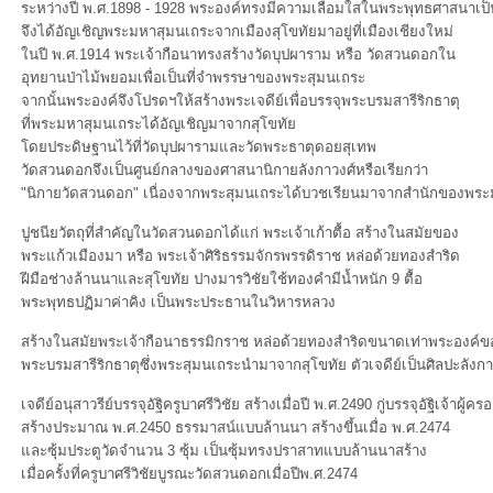
ระหว่างปี พ.ศ.1898 - 1928 พระองค์ทรงมีความเลื่อมใสในพระพุทธศาสนาเป
จึงได้อัญเชิญพระมหาสุมนเถระจากเมืองสุโขทัยมาอยู่ที่เมืองเชียงใหม่
นปี พ.ศ.1914 พระเจ้ากือนาทรงสร้างวัดบุปผาราม หรือ วัดสวนดอกใน
อุทยานป่าไม้พยอมเพื่อเป็นที่จำพรรษาของพระสุมนเถระ
จากนั้นพระองค์จึงโปรดฯให้สร้างพระเจดีย์เพื่อบรรจุพระบรมสารีริกธาตุ
ที่พระมหาสุมนเถระได้อัญเชิญมาจากสุโขทั
ดยประดิษฐานไว้ที่วัดบุปผารามและวัดพระธาตุดอยสุเทพ
วัดสวนดอกจึงเป็นศูนย์กลางของศาสนานิกายลังกาวงศ์หรือเรียกว่า
"นิกายวัดสวนดอก" เนื่องจากพระสุมนเถระได้บวชเรียนมาจากสำนักของพระ
ปูชนียวัตถุที่สำคัญในวัดสวนดอกได้แก่ พระเจ้าเก้าตื้อ สร้างในสมัยของ
พระแก้วเมืองมา หรือ พระเจ้าศิริธรรมจักรพรรดิราช หล่อด้วยทองสำริด
ฝีมือช่างล้านนาและสุโขทัย ปางมารวิชัยใช้ทองคำมีน้ำหนัก 9 ตื้อ
พระพุทธปฏิมาค่าคิง เป็นพระประธานในวิหารหลวง
สร้างในสมัยพระเจ้ากือนาธรรมิกราช หล่อด้วยทองสำริดขนาดเท่าพระองค์ขอ
พระบรมสารีริกธาตุซึ่งพระสุมนเถระนำมาจากสุโขทัย ตัวเจดีย์เป็นศิลปะลังก
เจดีย์อนุสาวรีย์บรรจุอัฐิครูบาศรีวิชัย สร้างเมื่อปี พ.ศ.2490 กู่บรรจุอัฐิเจ้
สร้างประมาณ พ.ศ.2450 ธรรมาสน์แบบล้านนา สร้างขึ้นเมื่อ พ.ศ.2474
ละซุ้มประตูวัดจำนวน 3 ซุ้ม เป็นซุ้มทรงปราสาทแบบล้านนาสร้าง
เมื่อครั้งที่ครูบาศรีวิชัยบูรณะวัดสวนดอกเมื่อปีพ.ศ.2474