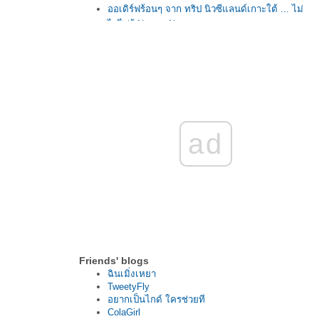
ออเดิร์ฟร้อนๆ จาก ทริป นิวซีแลนด์เกาะใต้ ... ไม่
ไปไม่รู้ Now or Never
Europe Grand Trip : Italy - Swiss - France มากี่
ครั้งก็ยังรักยุโรป ภาคแรก
ITALY 7 DAYS IN MEMORY ... อิตาลี .. 01 ภาค
ปัดฝุ่นความทรงจำ ...
พาไปชมบรรยากาศงานบอลลูนระดับโลก Singha
Park International Balloon Fiesta 2016
ไปเที่ยว โอกินาว่า กันเถอะ ... เมื่อหลาย "ความ
ad
ลับ" ถูกเปิดเผยที่นี่ ...
ไปสวนสยามกัน กับ มหกรรมหุ่นโคมไฟอาเซียน
พร้อมเล่นเครื่องเล่นไม่อั้นในราคาเพียง 350 บาท
!!
นาแห้ว..ไม่มีแห้ว ... ไปเที่ยวเลย กันเถอะ ภูป่า
เปาะ ห้วยกระทิง ไปกันรึยัง
ไปเที่ยว Hongkong Disneyland กันเถอะ ... อะไร
น่ะ ยังไม่เคยไปเหรอ เชยจุง
ไปฮอกไกโดกันเถอะ ... กินหนักจัดเต็ม ฟินมากก
Friends' blogs
กกกกก
ฉินเมิ่งเหยา
ไปสมุยกันเถอะ ... บินดี อยู่ดี แพกเกจสุดคุ้มจาก
TweetyFly
อยากเป็นไกด์ ใครช่วยที
บางกอกแอร์เวย์ส ...ไม่ไปได้ไง
ColaGirl
ITALY 7 DAYS IN MEMORY ... อิตาลี ..