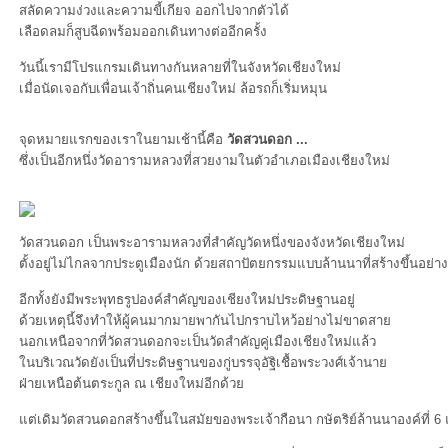
สลัดความง่วงและความขี้เกียจ ออกไปจากตัวได้
เลือดลมก็สูบฉีดพร้อมออกเดินทางต่ออีกครั้ง
วันนี้เรามีโปรแกรมเดินทางกันหลายที่ในจังหวัดเชียงใหม่
เมื่อนัดเจอกับเพื่อนเจ้าถิ่นคนเชียงใหม่ ล้อรถก็เริ่มหมุน
จุดหมายแรกของเราในยามเช้านี้คือ
วัดสวนดอก ...
ซึ่งเป็นอีกหนึ่งวัดอารามหลวงที่สวยงามในตัวอำเภอเมืองเชียงใหม่
วัดสวนดอก เป็นพระอารามหลวงที่สำคัญวัดหนึ่งของจังหวัดเชียงใหม่
ตั้งอยู่ไม่ไกลจากประตูเมืองนัก ด้วยสถาปัตยกรรมแบบล้านนาที่สร้างขึ้นอย่
อีกทั้งยังมีพระพุทธรูปองค์สำคัญของเชียงใหม่ประดิษฐานอยู่
ด้วยเหตุนี้จึงทำให้ผู้คนมากมายพากันไปกราบไหว้อย่างไม่ขาดสา
นอกเหนือจากที่วัดสวนดอกจะเป็นวัดสำคัญคู่เมืองเชียงใหม่แล้ว
นบริเวณวัดยังเป็นที่ประดิษฐานของกู่บรรจุอัฐิเชื้อพระวงศ์เจ้านา
ฝ่ายเหนือต้นตระกูล ณ เชียงใหม่อีกด้ว
ต่เดิมวัดสวนดอกสร้างขึ้นในสมัยของพระเจ้ากือนา กษัตริย์ล้านนาองค์ที่ 6