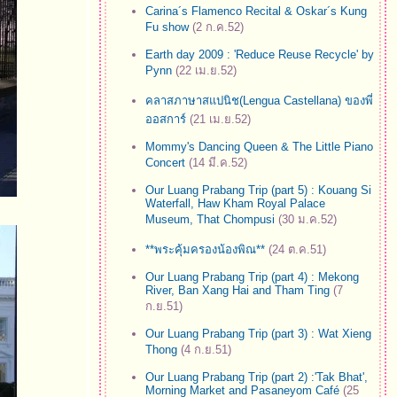
Carina´s Flamenco Recital & Oskar´s Kung
Fu show
(2 ก.ค.52)
Earth day 2009 : 'Reduce Reuse Recycle' by
Pynn
(22 เม.ย.52)
คลาสภาษาสแปนิช(Lengua Castellana) ของพี่
ออสการ์
(21 เม.ย.52)
Mommy's Dancing Queen & The Little Piano
Concert
(14 มี.ค.52)
Our Luang Prabang Trip (part 5) : Kouang Si
Waterfall, Haw Kham Royal Palace
Museum, That Chompusi
(30 ม.ค.52)
**พระคุ้มครองน้องพิณ**
(24 ต.ค.51)
Our Luang Prabang Trip (part 4) : Mekong
River, Ban Xang Hai and Tham Ting
(7
ก.ย.51)
Our Luang Prabang Trip (part 3) : Wat Xieng
Thong
(4 ก.ย.51)
Our Luang Prabang Trip (part 2) :'Tak Bhat',
Morning Market and Pasaneyom Café
(25