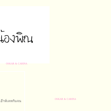
OSKAR & CARINA
เอ๊าท์เลทกันจน