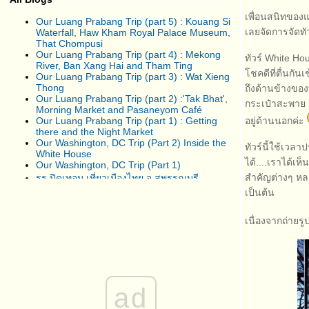
เพื่อนสนิทของแม
Our Luang Prabang Trip (part 5) : Kouang Si
เลยจัดการจัดทัว
Waterfall, Haw Kham Royal Palace Museum,
That Chompusi
Our Luang Prabang Trip (part 4) : Mekong
ทัวร์ White Ho
River, Ban Xang Hai and Tham Ting
ชคดีที่ตื่นกัน
Our Luang Prabang Trip (part 3) : Wat Xieng
Thong
ถึงด้านข้างขอ
Our Luang Prabang Trip (part 2) :'Tak Bhat',
กระเป๋าสะพาย ถ
Morning Market and Pasaneyom Café
Our Luang Prabang Trip (part 1) : Getting
อยู่ด้านนอกค่ะ
there and the Night Market
Our Washington, DC Trip (Part 2) Inside the
ทัวร์นี้ใช้เวลา
White House
ได้....เราได้เห
Our Washington, DC Trip (Part 1)
สำคัญต่างๆ หล
รร ปิดเทอม เที่ยวเมืองไทย จ สุพรรณบุรี
เป็นต้น
สวนสนุก Tibidabo เมือง Barcelona
Pamplona (ตอนที่ 3) วันกลับ แวะปราสาท
เนื่องจากถ่ายร
Castillo de Olite
Pamplona เมืองที่มีเทศการวิ่งวัว (ตอนที่2) เดิน
เรื่อยเปื่อ
Pamplona เมืองที่มีเทศการวิ่งวัว (ตอนที่1)
Easter Break : ไป Sweden ตอน 2 The Boy
ad
and His Boat
Easter Break : ไป Sweden ตอน 1