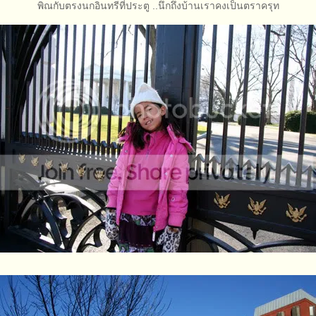
พิณกับตรงนกอินทรีที่ประตู ..นึกถึงบ้านเราคงเป็นตราครุท