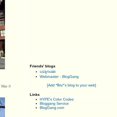
Friends' blogs
ม่ลูกแฝด
Webmaster - BlogGang
[Add *พิณ*'s blog to your web]
 War II
Links
HYPE's Color Codes
Bloggang Service
BlogGang.com