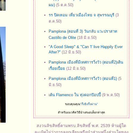
ผม)
(5 ต.ค.50)
รร ปิดเทอม เที่ยวเมืองไทย จ สุพรรณบุรี
(3
ต.ค.50)
Pamplona (ตอนที่ 3) วันกลับ แวะปราสาท
Castillo de Olite
(18 มิ.ย.50)
"A Good Sleep" & "Can 'I' live Happily Ever
After?"
(12 มิ.ย.50)
Pamplona เมืองที่มีเทศการวิ่งวัว (ตอนที่2)เดิน
เรื่อยเปื่อ
(12 มิ.ย.50)
Pamplona เมืองที่มีเทศการวิ่งวัว (ตอนที่1)
(5
มิ.ย.50)
เต้น Flamenco ใน ทุ่งดอกป๊อปปี้
(9 พ.ค.50)
ขอบคุณคุณ
"กึ่งยิงกึ่งผ่าน"
สำหรับแนวคิดวิธีนำเสนอบล็อกล่าสุด
สงวนลิขสิทธิ์ตามพรบ.ลิขสิทธิ์ พ.ศ. 2539 ห้ามผู้ใด
ละเมิดไม่ว่าการลอกเลียนหรือนำส่วนหนึ่งส่วนใดของ