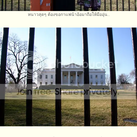
หนาวสุดๆ ต้องขอกาแฟน้าอ้อมาถือให้มืออุ่น..