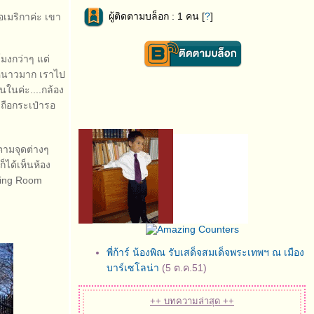
ผู้ติดตามบล็อก : 1 คน [
?
]
งอเมริกาค่ะ เขา
โมงกว่าๆ แต่
าศหนาวมาก เราไป
ในค่ะ....กล้อง
ยถือกระเป๋ารอ
าตามจุดต่างๆ
็ได้เห็นห้อง
ning Room
พี่ก้าร์ น้องพิณ รับเสด็จสมเด็จพระเทพฯ ณ เมือง
บาร์เซโลน่า
(5 ต.ค.51)
++ บทความล่าสุด ++