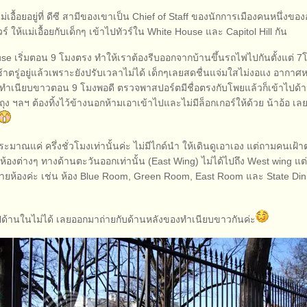
่เอื้อยอยู่ที่ ดีซี สามีของเขาเป็น Chief of Staff ของนักการเมืองคนหนึ่งขอ
ร์ ให้แม่เอื้อยกับเด็กๆ เข้าไปทัวร์ใน White House และ Capitol Hill กัน
OSKAR & CARINA
use เริ่มตอน 9 โมงตรง ทำให้เราต้องรีบออกจากบ้านขึ้นรถไฟไปกันตั้งแต่ 7
เช้าตรู่อยู่แล้วเพราะยังปรับเวลาไม่ได้ เด็กๆเลยสดชื่นแจ่มใสไม่งอแง อาก
OSKAR & CARINA
งทำเนียบขาวตอน 9 โมงพอดี ตรวจพาสปอร์ตมีชื่อตรงกับโพยแล้วก็เข้าไปด้าน
ุง ฯลฯ ต้องทิ้งไว้ข้างนอกห้ามเอาเข้าไปและไม่มีล็อกเกอร์ให้ด้วย น้าอ้อ เล
ประมาณแค่ ครึ่งชั่วโมงเท่านั้นค่ะ ไม่มีไกด์นำ ให้เดินดูเอาเอง แต่ถามคนเฝ้
็นห้องต่างๆ ทางด้านตะวันออกเท่านั้น (East Wing) ไม่ได้ไปถึง West wing แต่ก
ายห้องค่ะ เช่น ห้อง Blue Room, Green Room, East Room และ State Di
ูปด้านในไม่ได้ เลยออกมาถ่ายกับด้านหลังของทำเนียบขาวกันค่ะ