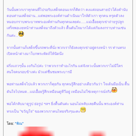
วันนั้นพวกเราทุกคนที่ไปรอรับเสด็จตอนแรกก็คิดว่า คงแค่ถอนสายบัวโค้งคำนับ
ตอนท่านเสด็จผ่าน...แต่พอพระองค์ท่านดำเนินมาใกล้ตัวเรา ทุกคน ทรุดตัวลง
หมอบกราบพระบาทพระองค์ท่านกันทุกคนเลยค่ะ......แม่เอื้อยคุกเข่าถ่ายรูปลูก
เสร็จพอเงยหน้าท่านเสด็จมาถึงตัวแล้ว ตื้นตันใจมากได้แต่ก้มลงกราบท่านเช่น
กันค่ะ...
จากนั้นท่านก็เสด็จขึ้นรถพระที่นั่ง พวกเราก็ยังคงคุกเข่าอยู่ตรงหน้า รร ท่านทรง
เปิดหน้าต่างมาโบกพระหัตถ์ให้นิดนึง
ฝรั่งแถวๆนั้น งงกันไปค่ะ ว่าพวกเราทำอะไรกัน แต่จังหวะนั้นพวกเราไม่มีใคร
สนใจคนรอบข้างค่ะ มัวแต่ชื่นชมพระบารมี
พอท่านเสด็จไปแล้ว พวกเราก็คุยกัน ทุกคนรู้สึกอย่างเดียวกันว่า ใจเต้นมือเย็น ตื้น
ตันใจไปหมด...แม่เอื้อยรู้สึกเหมือนดูทีวีอยู่ เหมือนไม่ใช่เหตุการณ์จริง
พอได้กลับมาดูรูป ย่อรูป ฯลฯ ยิ่งตื้นตันค่ะ นอนไม่หลับเลยคืนนั้น พระองค์ท่าน
ทรงเป็น "ขวัญใจ" ของพวกเราคนไทยจริงๆนะคะ
โดย:
*พิณ*