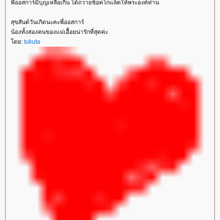
พี่ออสการ์มีบุญเหลือเกิน ได้ถวายช็อคโกแล็ตให้พระองค์ท่าน
สุขสันต์วันเกิดนะคะพี่ออสการ์
น้องทั้งสองคนของแม่เอื้อยน่ารักที่สุดค่ะ
โดย:
tukuta