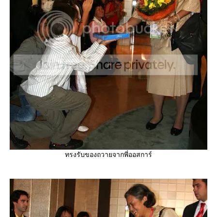
ทรงรับของถวายจากพี่ออสการ์