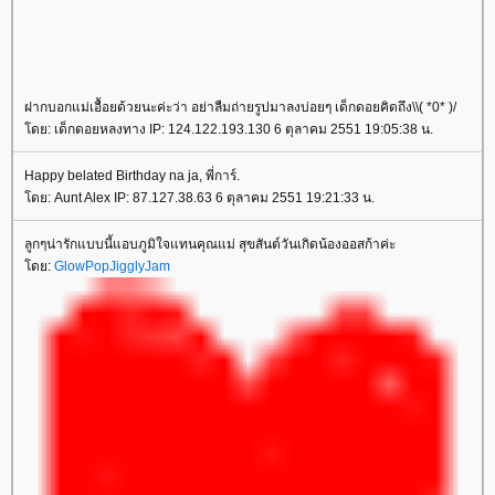
ฝากบอกแม่เอื้อยด้วยนะค่ะว่า อย่าลืมถ่ายรูปมาลงบ่อยๆ เด็กดอยคิดถึง\\( *0* )/
โดย: เด็กดอยหลงทาง IP: 124.122.193.130 6 ตุลาคม 2551 19:05:38 น.
Happy belated Birthday na ja, พี่การ์.
โดย: Aunt Alex IP: 87.127.38.63 6 ตุลาคม 2551 19:21:33 น.
ลูกๆน่ารักแบบนี้แอบภูมิใจแทนคุณแม่ สุขสันต์วันเกิดน้องออสก้าค่ะ
โดย:
GlowPopJigglyJam