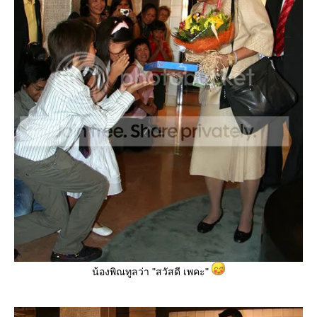
น้องพิณทูลว่า "สวัสดี เพคะ"