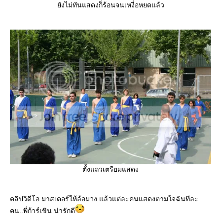
ยังไม่ทันแสดงก็ร้อนจนเหงื่อหยดแล้ว
ตั้งแถวเตรียมแสดง
คลิปวิดีโอ มาสเตอร์ให้ล้อมวง แล้วแต่ละคนแสดงตามใจฉันทีละ
คน..พี่ก้าร์เขิน น่ารักดี