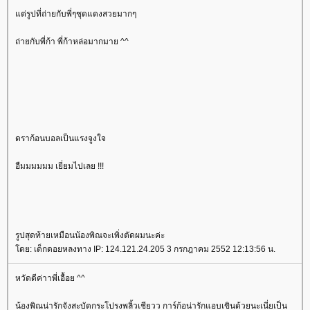
แต่รูปที่ถ่ายกับพี่ๆชุดแดงสวยมากๆ
ถ่ายกับพี่ก้า พี่ก้าหล่อมากมาย ^^
ดราก้อนบอลเป็นแรงจูงใจ
อืมมมมมม เยี่ยมไปเลย !!!
รูปสุดท้ายเหมือนน้องพิณจะเพิ่งตัดผมนะค่ะ
โดย: เด็กดอยหลงทาง IP: 124.121.24.205 3 กรกฎาคม 2552 12:13:56 น.
หวัดดีค่าาพี่เอื้อย ^^
น้องพิณน่ารักจังสะบัดกระโปรงพลิ้วเชียวว การ์ก้อน่ารักแอบเขินด้วยนะเนี่ยเป็น