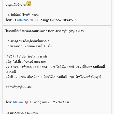
หนุ่มแล้วนี่เนอะ
ปล. ปีนี้พี่กลับไทยรึป่าวค่ะ
โดย: มด (
aminas
) 11 กรกฎาคม 2552 20:44:59 น.
ไม่ค่อยได้เข้ามาอัพเดทนานมาก เพราะมัวยุ่งๆกับลูกๆและงาน
แวะมาดูอีกที เด็กๆโตกันขึ้นมากเลย
แววแห่งความหล่อและสวยก็เพิ่มขึ้น
เมื่อปีที่แล้วไปบาร์เซโลน่า มาค่ะ
หนีลูกไปเที่ยวกับพ่อบ้านสองคน
บอกตรงๆว่า เห็นแสงแดด และความสดใสที่นั่น และข้าวของที่ไม่แพงเหมือนที่
เยอรมนี
แล้วก็ อดอยากจะมีพรวิเศษเปลี่ยนให้เยอรมนีคล้ายๆบาร์เซโลน่าเข้าไปทุกที
สุขสันต์ทุกๆวันนะคะ
โดย:
It-ta-tee
13 กรกฎาคม 2552 2:34:41 น.
น้องน่ารักมาก ๆ ค่ะชอบๆ