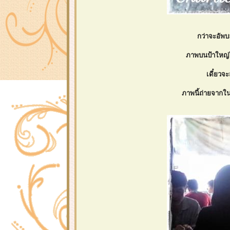
กว่าจะอัพ
ภาพบนป้าใหญ่ใ
เดี๋ยวจ
ภาพนี้ถ่ายจากใ