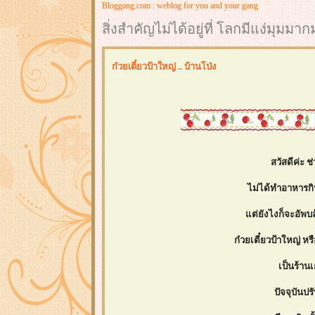
Bloggang.com : weblog for you and your gang
สิ่งสำคัญไม่ได้อยู่ที่ โลกมีแง่มุมม
ก๋วยเตี๋ยวป้าใหญ่ .. บ้านโป่ง
สวัสดีค่ะ 
ไม่ได้ทำอาหารก
ต่ยังไงก็จะอัพบล
ก๋วยเตี๋ยวป้าใหญ่ หร
เป็นร้าน
ปัจจุบันปร