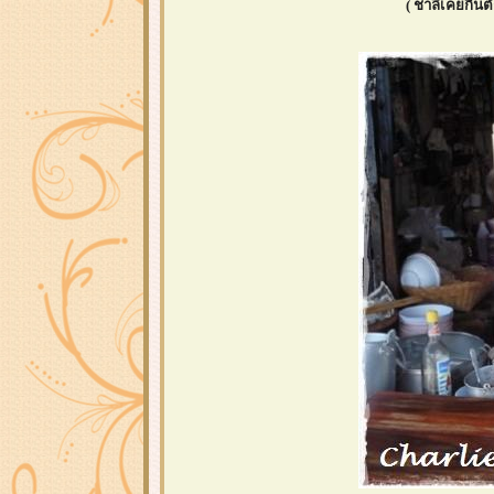
( ชาลีเคยกินต