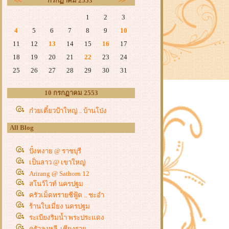
<<
กรกฏาคม 2553
>>
1
2
3
4
5
6
7
8
9
10
11
12
13
14
15
16
17
18
19
20
21
22
23
24
25
26
27
28
29
30
31
10 กรกฏาคม 2553
ก๋วยเตี๋ยวป้าใหญ่ .. บ้านโป่ง
All Blog
ปั๋งหงาย @ ราชบุรี
เป็นลาว @ เขาใหญ่
Arirang @ Sathorn 12
สโนว์ไวท์ นครปฐม
ครัวเม็ดทรายซีฟู้ด .. ชะอำ
ร้านใบเมี่ยง นครปฐม
ระเบียงริมน้ำ พระประแดง
ครัวลุงหลี..เชียงรา