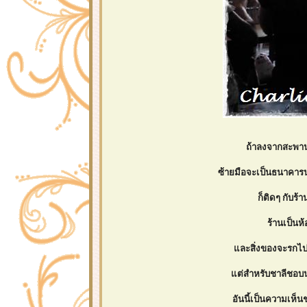
ถ้าลงจากสะพาน
ซ้ายมือจะเป็นธนาคารนค
ก็ติดๆ กับร้
ร้านเป็นห
ละสิ่งของจะรกไป
ต่สำหรับชาลีชอบนะ
อันนี้เป็นความเห็