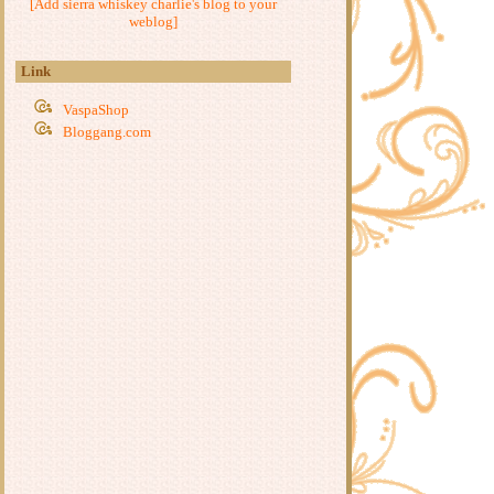
[Add sierra whiskey charlie's blog to your
ร่มไม้ชายคา...อัมพวา
weblog]
เจ๊แต้ว....ไทรโยค
ส้มตำป้าหมึก ... บ้านโป่ง
Link
ก๋วยเตี๋ยวป้าไล .. นครปฐม
ห้องอาหารเรณู ... จุดจอดไทรโยค
VaspaShop
Bloggang.com
ร้านอาหารชนบท....ไทรโยค
ร้านตู่ส้มตำ - นครชัยศรี
ป๊ะปั่น .. ห้องสมุดประชาชนนครปฐม