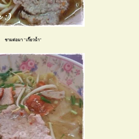
ชามต่อมา "เกี๊ยวน้ำ"