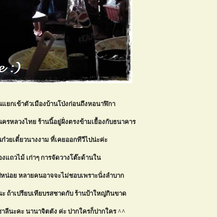
แยกเข้าตัวเมืองบ้านโป่งก่อนถึงหอนาฬิกา
รหลวงไทย ร้านนี้อยู่ฝั่งตรงข้ามเยื้องกับธนาคาร
านก๋วยเตี๋ยวนางงาม ที่เคยออกทีวีไปน่ะค่ะ
้องแถวไม้ เก่าๆ การจัดวางโต๊ะด้านใน
หน่อย หลายคนอาจจะไม่ชอบเพราะนั่งลำบาก
 ถ้าเปรียบเทียบรสชาดกับ ร้านป้าใหญ่กินขาด
นชาลีนะคะ นานาจิตตัง ค่ะ ปากใครก็ปากใคร ^^