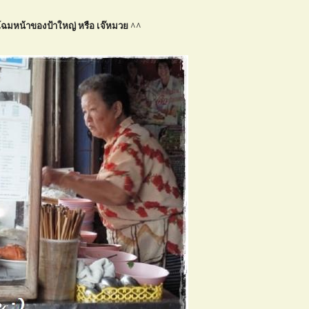
โฉมหน้าของป้าใหญ่ หรือ เจ๊หมวย ^^