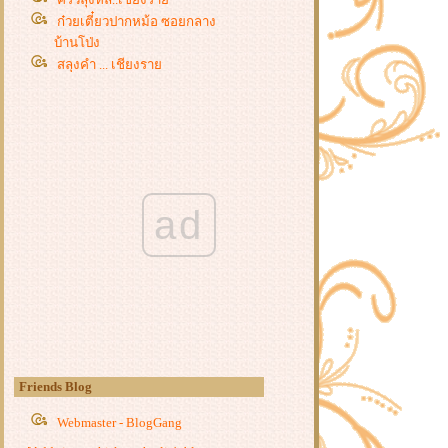
ก๋วยเตี๋ยวปากหม้อ ซอยกลาง
บ้านโป่ง
สลุงคำ ... เชียงรา
ข้าวปุกงาดำ และไข่ต้มใบชา
ขนมด่าง ขนมโบราณ
ส้มตำพี่เจี๊ยบ..ส้มตำหน้าคุก
เปิดถุงกับข้าว...ปิดท้ายเทศกาลกินเจ
ครัวชุติกาญจน์...นครปฐม
ต๊ะจีนพรชัยหูฉลาม
ad
มาเปิดถุงอาหารกลางวันกัน
ชวนแม่กินยาโยอิ
ก๋วยเตี๋ยวป้ามล สามพราน
เจ๊ขวัญไก่ทอด ถนนต้นสน นครปฐม
จโฉ ก๋วยเตี๋ยวแดงเดือด บ้านโป่ง
ก๋วยเตี๋ยวลูกชิ้นปลา..หน้าวัดดอนตูม
บ้านโป่ง
ก๋วยเตี๋ยวป้าใหญ่ .. บ้านโป่ง
Friends Blog
ก๋วยเตี๋ยวเรือศรีสามพราน
(นครชัยศรี)
Webmaster - BlogGang
Coffee First ... ตลาดดอนหวา