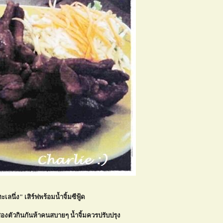
ะเลนึ่ง" เสิร์ฟพร้อมน้ำจิ้มซีฟู้ด
าสองตัวกินกันห้าคนสบายๆ น้ำจิ้มควรปรับปรุง