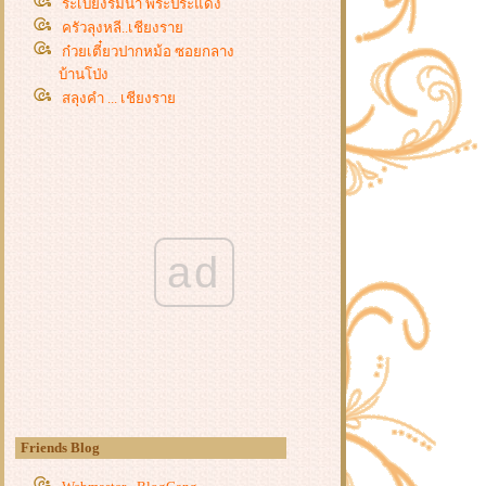
ระเบียงริมน้ำ พระประแดง
ครัวลุงหลี..เชียงรา
ก๋วยเตี๋ยวปากหม้อ ซอยกลาง
บ้านโป่ง
สลุงคำ ... เชียงรา
ข้าวปุกงาดำ และไข่ต้มใบชา
ขนมด่าง ขนมโบราณ
ส้มตำพี่เจี๊ยบ..ส้มตำหน้าคุก
เปิดถุงกับข้าว...ปิดท้ายเทศกาลกินเจ
ครัวชุติกาญจน์...นครปฐม
ต๊ะจีนพรชัยหูฉลาม
ad
มาเปิดถุงอาหารกลางวันกัน
ชวนแม่กินยาโยอิ
ก๋วยเตี๋ยวป้ามล สามพราน
เจ๊ขวัญไก่ทอด ถนนต้นสน นครปฐม
จโฉ ก๋วยเตี๋ยวแดงเดือด บ้านโป่ง
ก๋วยเตี๋ยวลูกชิ้นปลา..หน้าวัดดอนตูม
บ้านโป่ง
ก๋วยเตี๋ยวป้าใหญ่ .. บ้านโป่ง
Friends Blog
ก๋วยเตี๋ยวเรือศรีสามพราน
(นครชัยศรี)