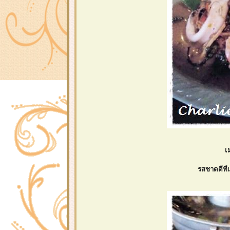
เ
รสชาดดีทีเ