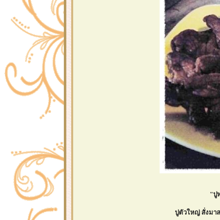
"ปูท
ปูตัวใหญ่ สั่งม