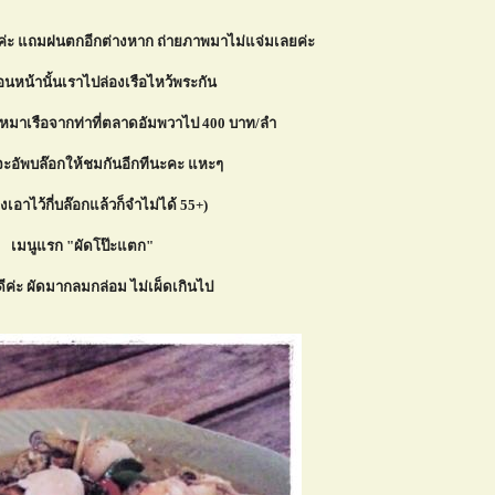
ล้วค่ะ แถมฝนตกอีกต่างหาก ถ่ายภาพมาไม่แจ่มเลยค่ะ
อนหน้านั้นเราไปล่องเรือไหว้พระกัน
เหมาเรือจากท่าที่ตลาดอัมพวาไป 400 บาท/ลำ
ะอัพบล๊อกให้ชมกันอีกทีนะคะ แหะๆ
างเอาไว้กี่บล๊อกแล้วก็จำไม่ได้ 55+)
เมนูแรก "ผัดโป๊ะแตก"
ค่ะ ผัดมากลมกล่อม ไม่เผ็ดเกินไป