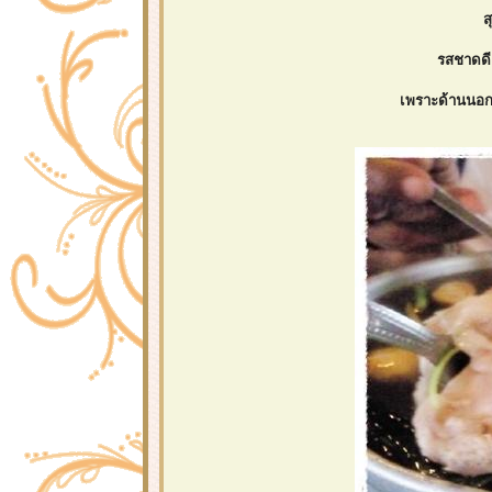
ส
รสชาดดี
เพราะด้านนอก