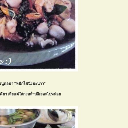
มนูต่อมา "หมึกไข่นึ่งมะนาว"
ดียว เสียแต่ใส่กะหล่ำปลีเยอะไปหน่อ