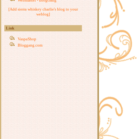
Webmaster - BlogGang
Coffee First ... ตลาดดอนหวา
[Add sierra whiskey charlie's blog to your
ร่มไม้ชายคา...อัมพวา
weblog]
เจ๊แต้ว....ไทรโยค
ส้มตำป้าหมึก ... บ้านโป่ง
Link
ก๋วยเตี๋ยวป้าไล .. นครปฐม
ห้องอาหารเรณู ... จุดจอดไทรโยค
VaspaShop
Bloggang.com
ร้านอาหารชนบท....ไทรโยค
ร้านตู่ส้มตำ - นครชัยศรี
ป๊ะปั่น .. ห้องสมุดประชาชนนครปฐม