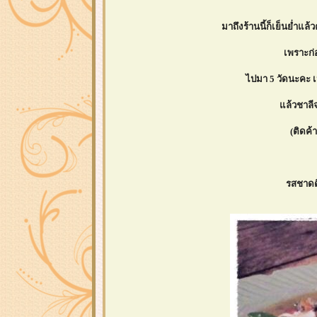
มาถึงร้านนี้ก็เย็นย่ำแ
เพราะก่
ไปมา 5 วัดนะคะ 
ล้วชาลีจ
(ติดค้
รสชาดดี