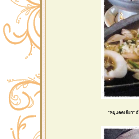
"หมูแดดเดียว" อั