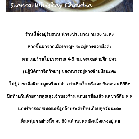
ร้านนี้ตั้งอยู่ริมถนน น่าจะประมาณ กม.96 นะคะ
หากขึ้นมาจากเมืองกาญฯ จะอยู่ทางขวามือค่ะ
หากเลยร้านไปประมาณ 4-5 กม. จะเจอค่ายฝึก ปจว.
(ปฏิบัติการจิตวิทยา) ของทหารอยู่ทางซ้ายมือนะคะ
ไม่รู้ว่าชาลีอธิบายถูกหรือเปล่า อย่าเพิ่งเง็ง หรือ งง กันนะคะ 555+
ปิดท้ายกันด้วยภาพคุณลุงเจ้าของร้าน แกบอกชื่อแล้ว แต่ชาลีลืม หุ หุ
กบริการคอยเทคแคร์ลูกค้าประจำร้านเกือบทุกวันนะคะ
เห็นหนุ่มๆ อย่างนี้ๆ จะ 80 แล้วนะคะ ยังแข็งแรงอยู่เล