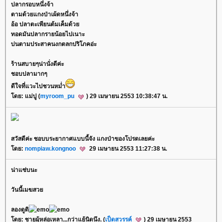
ปลากรอบหนึ่งจ้า
ตามด้วยแกงป่าเผ้ดหนึ่งจ้า
อ้อ ปลาตะเพียนต้มเค็มด้ว
ทอดมันปลากรายน้อยไปเนาะ
บ่นตามประสาคนงกตลกปริโภคอ่ะ
ร้านสบายๆน่านั่งดีค่ะ
ชอบปลามากๆ
ดีใจที่แวะไปชวนหม่ำ
ดย: แม่ปู (
myroom_pu
) 29 เมษายน 2553 10:38:47 น.
สวัสดีค่ะ ชอบบระยากาศแบบนี้จัง แกงป่าของโปรดเลยค่ะ
ดย:
nompiaw.kongnoo
29 เมษายน 2553 11:27:38 น.
น่าแซ่บนะ
วันนี้เมฆสว
ลองดูดิ
ดย: ชายผู้หล่อเหลา...กว่าแย้นิดนึง. (
เป็ดสวรรค์
) 29 เมษายน 2553