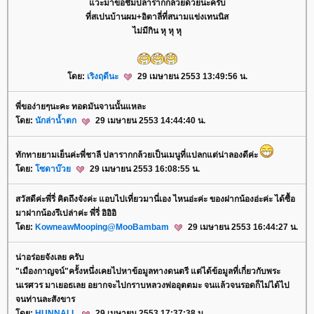
วะมาขอชิมปลารากกล้วยด้วยนะครับ
ที่สเปนบ้านผม+อิตาลี่ที่สนามแข่งเทนนิส
ไม่มีกิน หุ หุ หุ
ดย:
เริงฤดีนะ
29 เมษายน 2553 13:49:56 น.
พี่ของ่ายๆนะคะ ทอดมันจานนั้นแหละ
ดย:
นักล่าน้ำตก
29 เมษายน 2553 14:44:40 น.
ทักทายยามเย็นค่ะพี่ชาลี ปลารากกล้วยเป็นเมนูที่แปลกแต่น่าลองดีค่ะ
ดย:
ซดาบ๊ว
29 เมษายน 2553 16:08:55 น.
สวัสดีค่ะพี่รี่ คิดถึงจังค่ะ แอบไปเที่ยวมานี่เอง ไหนอ่ะค่ะ ของฝากน้องอ่ะค่ะ ได้ซื้อ
มาฝากน้องรึเปล่าค่ะ พี่รี่ อิอิอิ
ดย:
KowneawMooping@MooBambam
29 เมษายน 2553 16:44:27 น.
น่าอร่อยจังเลย ครับ
"เมืองกาญจน์"ครั้งหนึ่งเคยไปหาข้อมูลทางดนตรี แต่ได้ข้อมูลที่เกี่ยวกับพระ
นเรศวร มาเยอธเลย อยากจะไปกราบหลวงพ่ออุตตมะ จนแล้วจนรอดก็ไม่ได้ไป
จนท่านละสังขาร
ดย:
HUNNALL
29 เมษายน 2553 17:37:38 น.