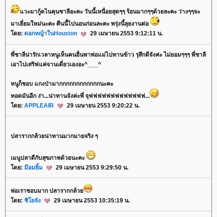
วะมากู้ดไนคุนชาลีอะคะ วันนี้เหนื่อยสุดๆๆ ร้อนมากๆๆด้วยละคะ ว่างๆๆจะ
มาเยี่ยมใหม่นะคะ คืนนี้ไปนอนก่อนละคะ พรุ่งนี้ลุยงานต่อ
ดย:
ดอกหญ้าในHouston
29 เมษายน 2553 9:12:11 น.
พี่ชาลีน่ารักเวลาหนูเห็นคนอื่นพาพ่อแม่ไปทานข้าว รุสึกดีจังค่ะ ไม่ยอมๆๆๆ พี่ชาลี
เอาไปเสริฟแค่จานเดี่ยวเองอะ^___^
หนูก็ชอบ แกงป่ามากกกกกกกกกกกกนะคะ
ทอดมันอีก ง่า...น่าทานจังค่ะพี่ จุฟฟฟฟฟฟฟฟฟฟฟฟฟ...
ดย:
APPLEAIR
29 เมษายน 2553 9:20:22 น.
ปลารากกล้วยน่าทานมากมายจริง ๆ
เมนูปลาดีกับสุขภาพด้วยนะคะ
ดย:
มีอมยิ้ม
29 เมษายน 2553 9:29:50 น.
พ่อเราชอบมาก ปลารากกล้ว
ดย:
ชิโยจัง
29 เมษายน 2553 10:35:19 น.