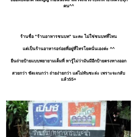
คน^^
ร้านชื่อ "ร้านอาหารชนบท" นะคะ ไม่ใช่ชนบทที่ไหน
ต่เป็นร้านอาหารอร่อยที่อยู่ที่ไทรโยคนั่นเองค่ะ ^^
ืนถ่ายป้ายแบบพยายามเต็มที่ หารู้ไม่ว่ามันมีอีกป้ายตรงทางออก
สวยกว่า ชัดเจนกว่า ถ่ายง่ายกว่า แต่ไม่ทันซะล่ะ เพราะจะกลับ
ล้ว55+