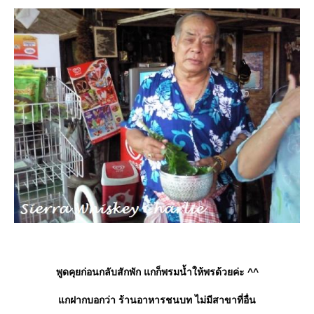
พูดคุยก่อนกลับสักพัก แกก็พรมน้ำให้พรด้วยค่ะ ^^
กฝากบอกว่า ร้านอาหารชนบท ไม่มีสาขาที่อื่น