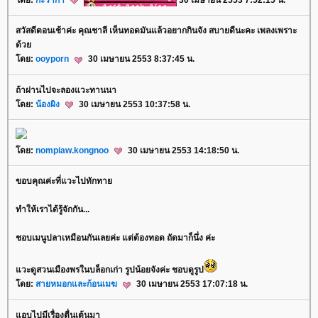
ดย:
กะว่าก๋า
30 เมษายน 2553 7:52:15 น.
สวัสดีตอนเช้าค่ะ คุณชาลี เห็นทอดมันแล้วอยากกินจัง สบายดีนะคะ เพลงเพราะ
ด้ว
ดย:
ooyporn
30 เมษายน 2553 8:37:45 น.
ถ้าผ่านไปจะลองแวะทานนา
ดย:
น้องผิง
30 เมษายน 2553 10:37:58 น.
ดย:
nompiaw.kongnoo
30 เมษายน 2553 14:18:50 น.
ขอบคุณค่ะที่แวะไปทักทา
ทำให้เราได้รู้จักกัน...
ชอบเมนูปลาเหมือนกันเลยค่ะ แต่ต้องทอด ถัดมาก็นึ่ง ค่ะ
วะดูสวนเมืองพรในบล็อกเก่า รูปน้อยจังค่ะ ชอบดูรูป
ดย:
สายหมอกและก้อนเมฆ
30 เมษายน 2553 17:07:18 น.
อบไปมีเรื่องตื่นเต้นมา