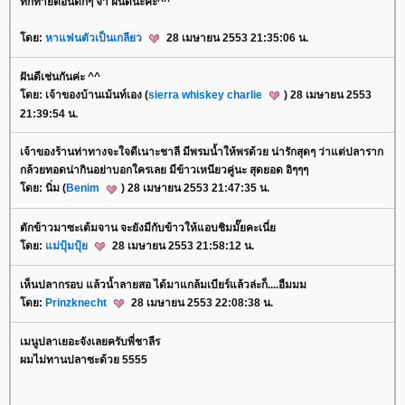
ทักทายตอนดึกๆ จ้า ฝันดีนะคะ^^
ดย:
หาแฟนตัวเป็นเกลียว
28 เมษายน 2553 21:35:06 น.
ฝันดีเช่นกันค่ะ ^^
ดย: เจ้าของบ้านเม้นท์เอง (
sierra whiskey charlie
) 28 เมษายน 2553
21:39:54 น.
เจ้าของร้านท่าทางจะใจดีเนาะชาลี มีพรมน้ำให้พรด้วย น่ารักสุดๆ ว่าแต่ปลาราก
กล้วยทอดน่ากินอย่าบอกใครเลย มีข้าวเหนียวคู่นะ สุดยอด อิๆๆๆ
ดย: นิ่ม (
Benim
) 28 เมษายน 2553 21:47:35 น.
ตักข้าวมาซะเต้มจาน จะยังมีกับข้าวให้แอบชิมมั๊ยคะเนี่
ดย:
ม่ปุ้มปุ้
28 เมษายน 2553 21:58:12 น.
เห็นปลากรอบ แล้วน้ำลายสอ ได้มาแกล้มเบียร์แล้วล่ะก็....อืมมม
ดย:
Prinzknecht
28 เมษายน 2553 22:08:38 น.
เมนูปลาเยอะจังเลยครับพี่ชาลีร
ผมไม่ทานปลาซะด้วย 5555