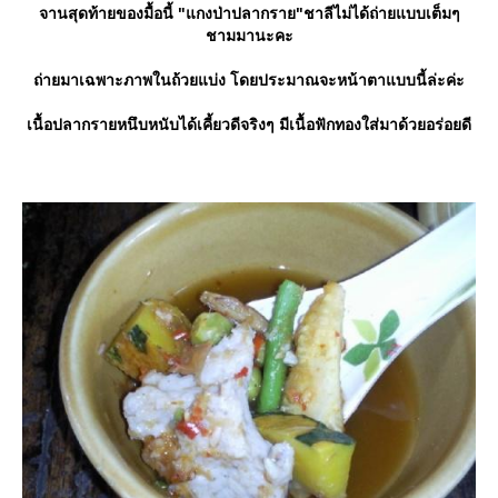
จานสุดท้ายของมื้อนี้ "แกงป่าปลากราย"ชาลีไม่ได้ถ่ายแบบเต็มๆ
ชามมานะคะ
ถ่ายมาเฉพาะภาพในถ้วยแบ่ง โดยประมาณจะหน้าตาแบบนี้ล่ะค่ะ
เนื้อปลากรายหนึบหนับได้เคี้ยวดีจริงๆ มีเนื้อฟักทองใส่มาด้วยอร่อยดี