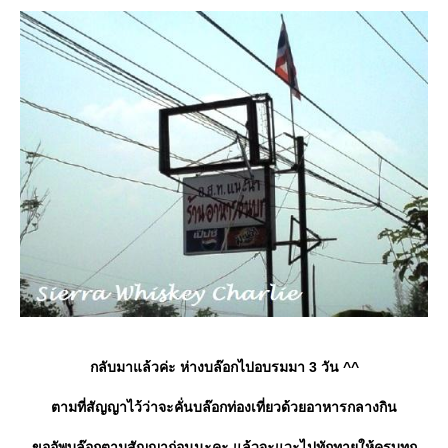
กลับมาแล้วค่ะ ห่างบล๊อกไปอบรมมา 3 วัน ^^
ตามที่สัญญาไว้ว่าจะคั่นบล๊อกท่องเที่ยวด้วยอาหารกลางกิน
ขออัพบล๊อกตามสัญญาก่อนนะคะ แล้วจะแวะไปทักทายให้ครบทุก