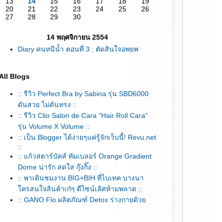
13
14
15
16
17
18
19
20
21
22
23
24
25
26
27
28
29
30
14 พฤศจิกายน 2554
Diary คนหนีน้ำ ตอนที่ 3 : ตัดสินใจอพยพ
All Blogs
:: รีวิว Perfect Bra by Sabina รุ่น SBD6000
ดันสวย ไม่ดันทรง ::
:: รีวิว Clio Salon de Cara "Hair Roll Cara"
รุ่น Volume X Volume ::
:: เป็น Blogger ได้ง่ายๆแค่รู้จักเว็บนี้! Revu.net
::
:: แก้วสตาร์บัคส์ ทัมเบลอร์ Orange Gradient
Dome น่ารัก สดใส กุ๊งกิ๊ง ::
:: พาเดินชมงาน BIG+BIH ที่ไบเทค บางนา
ครสนใจสินค้าเก๋ๆ ดีไซน์เลิศห้ามพลาด ::
:: GANO Flo ผลิตภัณฑ์ Detox ร่างกายด้ว
ธรรมชาติ ::
:: ทำ Detox สปาผม และนวดศรีษะลดไมเกรน