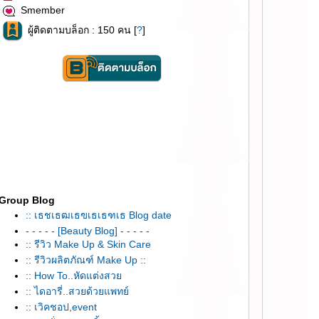
Smember
ผู้ติดตามบล็อก : 150 คน [
?
]
Group Blog
:: เธชเธฒเธฃเธเธฑเธ Blog date
- - - - - [Beauty Blog] - - - - -
:: รีวิว Make Up & Skin Care
:: รีวิวผลิตภัณฑ์ Make Up ::
:: How To..หัดแต่งสว
:: ไดอารี่..สวยด้วยแพทย์
:: เวิคชอป,event