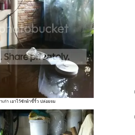
้าเก่า เอาไว้ซักผ้าขี้ริ้ว ปล่อยจม