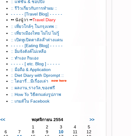
:: แฟชั่น & ชอปปิ้ง
:: รีวิวเกี่ยวกับการทำผม ::
- - - - - [Travel Blog] - - - - -
•• นังนู๋วา ••
Travel Diary
:: เที่ยวใกล้ๆ ในกรุงเทพ ::
:: เที่ยวเมืองไทย ไม่ไป ไม่รู้
:: เปิดหูเปิดตาลัลล๊าต่างแดน
- - - - - [Eating Blog] - - - - -
:: อิ่มจังตังค์ไม่เหลือ
:: ทำเอง กินเอง
- - - - - [ etc. Blog ] - - - - -
:: มือถือ & Application
:: Diet Diary with Dprompt ::
:: ไดอารี่...มีเรื่องเล่า
:: ผลงาน,รางวัล,ของฟรี
:: How To วิธีตกแต่งรูปภาพ
:: เกมส์ใน Facebook
<<
พฤศจิกายน 2554
>>
1
2
3
4
5
6
7
8
9
10
11
12