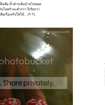
่เห็นคือ น้ำดำๆเต็มบ้านไปหมด
ินไปครัวจะต่ำกว่า ก็เรียกว่า
รื่องจริงใช่ไม๊... (T-T)