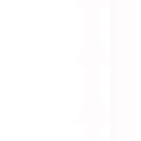
:: Tag BP บทเรียนราคาแพง ::
:: ลุงไม้ จากไปตลอดกาล ::
:: นู๋วาดาราสันปก 555 ::
:: Blog Tag ของนู๋วา ::
:: วันนี้วัศุกร์แล้น ::
:: ใน 1 วันชั้นทำอะไร? ::
:: เย็นวันนี้สีส้ม ::
:: มือใหม่หัดแต่งบลอก ::
:: จิตตก ::