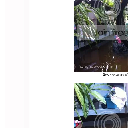
จักรยานแขวนไว