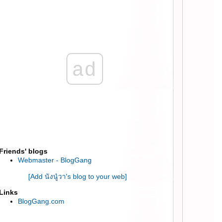
ที่ Palm Salon ::
:: ถนนสายนี้มีตะพาบ โครงการที่ 123 / โจทย์ :
หมอดู ::
:: DIY ทำชุดให้น้องแมวใส่ง่ายๆด้วยถุงเท้าจ้า ::
:: ไม่มีบัตรเครดิต แต่อยากชอปปิ้ง online ทำยัง
ad
ไงดี Blog นี้มีคำตอบ ::
:: นวดผ่อนคลายที่ Borisud Pure Spa (บริสุทธิ์
เพียว สปา) Mode Sathorn ::
:: ไปอาบน้ำทำสปาฟองสบู่ ที่ Spa Life สุขุมวิท
26 ::
:: ไปเดินเที่ยว Power Buy Expo 2014 ที่ไบเทค
บางนา 23 พ.ค. - 1 มิ.ย. ::
:: รักษาอาการ ปวดหลัง ปวดเอว กล้ามเนื้อ
อักเสบ ที่ศิริราช ::
Friends' blogs
:: ตกแต่งคอนโด สวยแบบตามใจฉัน
Webmaster - BlogGang
inspiration by iCondo งามวงศ์วาน ::
[Add นังนู๋วา's blog to your web]
:: จัดกระเป๋าไปเกาหลี แบบหิมะตก อุณหภูมิ
Links
ติดลบ ::
BlogGang.com
:: รีวิว ทดลองใช้ Samsung Galaxy Camera ::
:: จัดอันดับเว็บ Blog เราอยู่อันดับที่เท่าไหร่นะ?