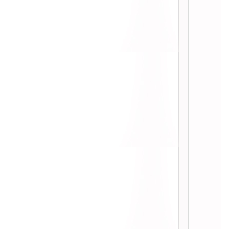
::
:: อยากได้แปรงปัดขนตาไฟฟ้า Panasonic
EH-SE60 ::
:: ไปดูหนังรอบพิเศษเรื่อง TED กับ Nuffnang ::
:: หารายได้จาก Nuffnang ทำง่ายๆได้จริงๆ ::
Diary คนหนีน้ำ ตอนที่ 3 : ตัดสินใจอพยพ
Diary คนหนีน้ำ ตอนที่ 2 : พี่วาฬมาแล้ว
Diary คนหนีน้ำ ตอนที่ 1 : ก่อนน้ำมาถึง
:: ช่องทางใหม่ของการชอปปิ้ง ::
:: ลองเปลี่ยนอายชิพใหม่ ::
:: สรุปหนังที่ดูปี 2009 ::
:: สรุปหนังที่ดูปี 2008 ::
:: หัดเย็บชุดคุณลูกสาว ::
:: พรอพต่างๆของคุณลูกสาว ::
:: แม่จำเป็นลูกกกก ฮือ ::
:: อาบน้ำสระผม&ชุดใหม่ฝีมือม่ามี๊ ::
:: ลูกสาวคนแรก "น้องพอใจ" ::
:: เจ็บตัว รับปีเบญจเพศล่ะมั๊งนี่ ::
:: Tag โหดๆ 70 ข้อ ::
:: สรุปหนังที่ดูปี 2007 ::
:: Tag ทำดีเพื่อพ่อ ::