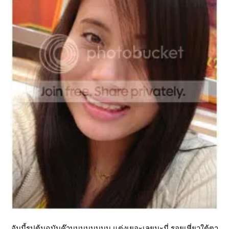
อันนี้รูปต้นฉบับค๊าบบบบบบบบ แต่งเยอะเลยนะนี่ รอยเหี่ยวใต้ตา