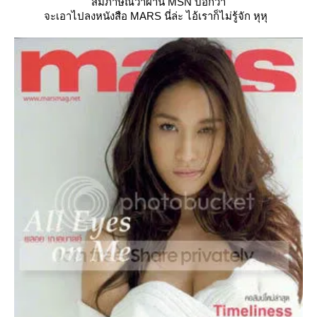
สัมภาษณ์วาผ่าน MSN บอกว่า
จะเอาไปลงหนังสือ MARS นี่ล่ะ ไอ้เราก็ไม่รู้จัก หุหุ