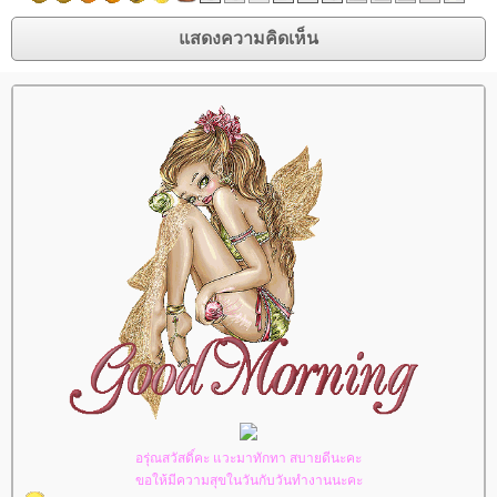
อรุ่ณสวัสดิ์คะ แวะมาทักทา สบายดีนะคะ
ขอให้มีความสุขในวันกับวันทำงานนะคะ