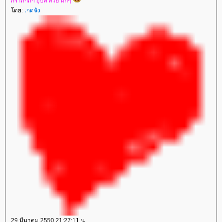
กร๊ากกกก อุ๊บส์ สวย มักๆ
ดย:
เกดจัง
29 มีนาคม 2550 21:27:11 น.