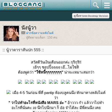
นังนู๋วา
ฝากข้อความหลังไมค์
ผู้ติดตามบล็อก : 150 คน
:: นู๋วาดาราสันปก 555 ::
สวัสดีวันเงินเดือนออกค่ะ กุริกุริ!!
เย้ๆๆ ชอปปิ้งงงงง เอ๊...ไม่ใช่สิ
ต้องพูดว่า
"ใช้หนี้ๆๆๆๆๆๆๆๆ"
น่าจะเหมาะสมกว่า
เมื่อ 4-5 วันก่อน พี่ที่ pantip ห้องบลูคนนึง ทักมาทางหลังไมค์
ว่า
" วาไปทำอะไรที่หนังสือ MARS อ่ะ "
อ้าววว กำ แล้ววาไปทำ
อะไรที่นั่นคะ งง นึกไปนึกมา ก็ อ๋อ จำได้ละ มีพี่คนนึง เค