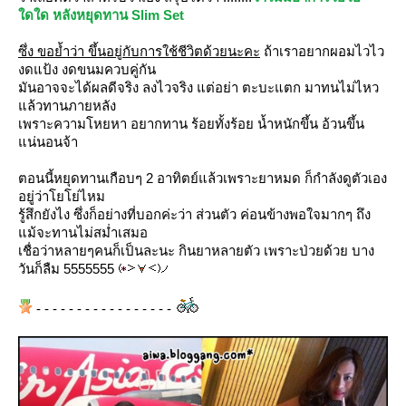
ดใด หลังหยุดทาน Slim Set
ซึ่ง ขอย้ำว่า ขึ้นอยู่กับการใช้ชีวิตด้วยนะคะ
ถ้าเราอยากผอมไวไว
งดแป้ง งดขนมควบคู่กัน
มันอาจจะได้ผลดีจริง ลงไวจริง แต่อย่า ตะบะแตก มาทนไม่ไหว
ล้วทานภายหลัง
เพราะความโหยหา อยากทาน ร้อยทั้งร้อย น้ำหนักขึ้น อ้วนขึ้น
น่นอนจ้า
ตอนนี้หยุดทานเกือบๆ 2 อาทิตย์แล้วเพราะยาหมด ก็กำลังดูตัวเอง
อยู่ว่าโยโย่ไหม
รู้สึกยังไง ซึ่งก็อย่างที่บอกค่ะว่า ส่วนตัว ค่อนข้างพอใจมากๆ ถึง
ม้จะทานไม่สม่ำเสมอ
เชื่อว่าหลายๆคนก็เป็นละนะ กินยาหลายตัว เพราะป่วยด้วย บาง
วันก็ลืม 5555555
- - - - - - - - - - - - - - - - -