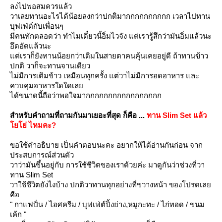
ลงไปพอสมควรแล้ว
วาเลยทานอะไรได้น้อยลงกว่าปกติมากกกกกกกกกก เวลาไปทาน
บุฟเฟ่ต์กับเพื่อนๆ
มีคนทักตลอดว่า ทำไมเดี๋ยวนี้อิ่มไวจัง แต่เรารู้สึกว่ามันอิ่มแล้วนะ
อึดอัดแล้วนะ
ต่เราก็ยังทานน้อยกว่าเดิมในสายตาคนคุ้นเคยอยู่ดี ถ้าทานข้าว
ปกติ วาก็จะทานจานเดียว
ไม่มีการเติมข้าว เหมือนทุกครั้ง แต่วาไม่มีการอดอาหาร และ
ควบคุมอาหารใดใดเล
ได้ขนาดนี้ถือว่าพอใจมากกกกกกกกกกกกกกกกก
สำหรับคำถามที่ถามกันมาเยอะที่สุด ก็คือ ...
ทาน Slim Set แล้ว
่ ไหมคะ?
ขอใช้คำอธิบาย เป็นคำตอบนะคะ อยากให้ได้อ่านกันก่อน จาก
ประสบการณ์ส่วนตัว
วาว่ามันขึ้นอยู่กับ การใช้ชีวิตของเราด้วยค่ะ มาดูกันว่าช่วงที่วา
ทาน Slim Set
วาใช้ชีวิตยังไงบ้าง ปกติวาทานทุกอย่างที่ขวางหน้า ของโปรดเล
คือ
" กาแฟปั่น / ไอศครีม / บุฟเฟ่ต์ปิ้งย่าง,หมูกะทะ / ไก่ทอด / ขนม
เค้ก "