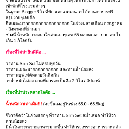
ช่วงเป็นประจำเดือน และ มีอีกหลายๆวันที่ได้รับการติดต่อให้ไป
เข้าพักที่โรงแรมต่างๆ
นฐานะ Blogger รีวิว ที่พัก และแน่นอน วาได้ทานอาหารฟรี!
สรุปง่ายๆเลยคือ
กินเยอะมากกกกกกกกกกกกกกกกก ในช่วงปลายเดือน กรกฎาคม
- สิงหาคมที่ผ่านมา
ช่วงนี้ น้ำหนักวาลงมาวิ่งเล่นแถวๆ
เลข 65 ตลอดเวลา บวก ลบ ไม่
เกิน 1 กิโลกรัม
เรื่องที่ไม่น่ายินดีคือ ...
วาทาน Slim Set ไม่ครบทุกวัน
วาทานเยอะมากกกกกกกกกก และทานน้ำน้อยลง
วาทานบุฟเฟ่ต์หลายวันติดกัน
วาน้ำหนักไม่ลง ตามที่ควรจะเป็นคือ 2 กิโล / สัปดาห์
เรื่องที่น่าประหลาดใจคือ ...
น้ำหนักวาเท่าเดิม!!!
(จะขึ้นลงอยู่ในช่วง 65.0 - 65.9kg)
ซึ่งวาคิดว่าในช่วงแรกๆ ที่วาทาน Slim Set สม่ำเสมอ ทำให้วา
ทานน้อยลง
มีน้ำในกระเพราะอาหารมากขึ้น ทำให้กระเพราะอาหารวาหดตัว