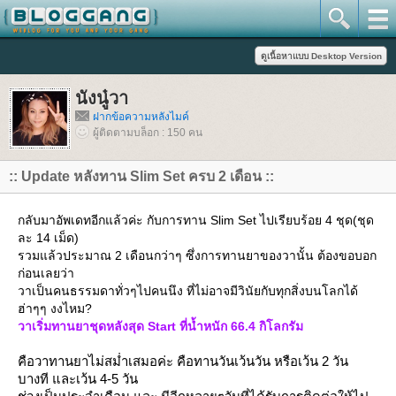
นังนู๋วา
ฝากข้อความหลังไมค์
ผู้ติดตามบล็อก : 150 คน
:: Update หลังทาน Slim Set ครบ 2 เดือน ::
กลับมาอัพเดทอีกแล้วค่ะ กับการทาน Slim Set ไปเรียบร้อย 4 ชุด(ชุด
ละ 14 เม็ด)
รวมแล้วประมาณ 2 เดือนกว่าๆ ซึ่งการทานยาของวานั้น ต้องขอบอก
ก่อนเลยว่า
วาเป็นคนธรรมดาทั่วๆไปคนนึง ที่ไม่อาจมีวินัยกับทุกสิ่งบนโลกได้
ฮ่าๆๆ งงไหม?
วาเริ่มทานยาชุดหลังสุด Start ที่น้ำหนัก 66.4 กิโลกรัม
คือวาทานยาไม่สม่ำเสมอค่ะ คือทานวันเว้นวัน หรือเว้น 2 วัน
บางที และเว้น 4-5 วัน