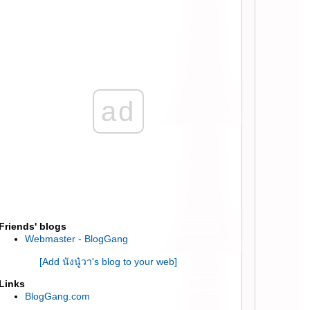
เห็นผล by APEX ::
:: ทำ GentleYag ลบเล้นเลือดข้างแก้ม ที่ 55th
Clinic สีลม Complex ::
:: ลองทำทรีตเมนท์ลดสิวเสี้ยน และสิวอักเสบ ที่
Skin Deep Clinic ::
:: การฉีดเสริมจมูกปลายหยดน้ำด้วย filler ที่
อะตอมคลีนิค ::
ad
:: ทดลองทรีตเมนท์หน้าใส Ultra Deep Layer
ที่วุฒิศักดิ์ คลีนิค ::
:: ฉีด Filler ให้ผิวดูใส วาวๆเหมือนสาวเกาหลี ::
:: รีวิว ฉีด filler จมูก ด้วยเข็มปลายทู่ (Blunt
cannula) ::
:: รีวิว กำจัดไขมันด้วยความเย็นด้วยเครื่อง
CoolSclupting ::
:: ฉีด Filler เติมเต็มใต้ตา และร่องแก้ม ครั้งที่ 2
::
Friends' blogs
:: ผลลัพท์ 1 เดือน หลังฉีด Dysport ลดริ้วรอย/
Webmaster - BlogGang
ลดกราม ::
:: รีวิว Laser ทำหน้า,รักแร้ ขาวใส ใหม่จาก
[Add นังนู๋วา's blog to your web]
่าน Gangnum ::
Links
:: One Day Make Over ที่พฤกษาคลีนิค ::
BlogGang.com
:: รีวิวฉีด Filler เติมเต็มแอ่ง และ ริ้วรอยใต้ตา