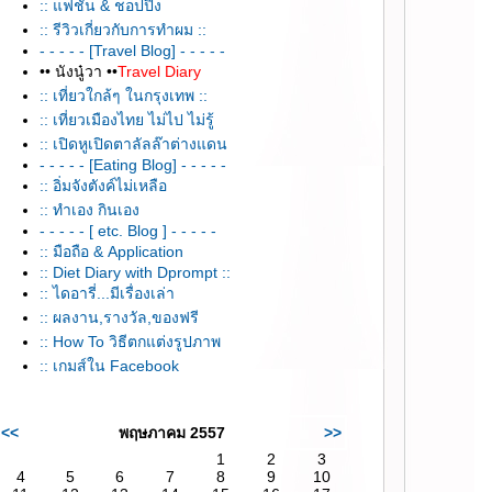
:: แฟชั่น & ชอปปิ้ง
:: รีวิวเกี่ยวกับการทำผม ::
- - - - - [Travel Blog] - - - - -
•• นังนู๋วา ••
Travel Diary
:: เที่ยวใกล้ๆ ในกรุงเทพ ::
:: เที่ยวเมืองไทย ไม่ไป ไม่รู้
:: เปิดหูเปิดตาลัลล๊าต่างแดน
- - - - - [Eating Blog] - - - - -
:: อิ่มจังตังค์ไม่เหลือ
:: ทำเอง กินเอง
- - - - - [ etc. Blog ] - - - - -
:: มือถือ & Application
:: Diet Diary with Dprompt ::
:: ไดอารี่...มีเรื่องเล่า
:: ผลงาน,รางวัล,ของฟรี
:: How To วิธีตกแต่งรูปภาพ
:: เกมส์ใน Facebook
<<
พฤษภาคม 2557
>>
1
2
3
4
5
6
7
8
9
10