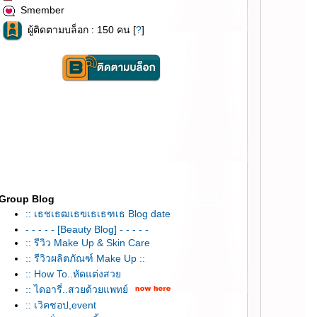
Smember
ผู้ติดตามบล็อก : 150 คน [
?
]
Group Blog
:: เธชเธฒเธฃเธเธฑเธ Blog date
- - - - - [Beauty Blog] - - - - -
:: รีวิว Make Up & Skin Care
:: รีวิวผลิตภัณฑ์ Make Up ::
:: How To..หัดแต่งสว
:: ไดอารี่..สวยด้วยแพทย์
:: เวิคชอป,event