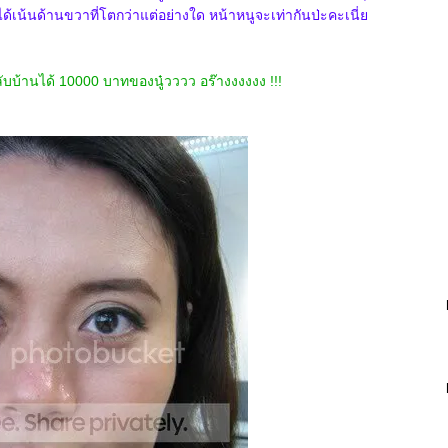
ได้เน้นด้านขวาที่โตกว่าแต่อย่างใด หน้าหนูจะเท่ากันป่ะคะเนี่
กลับบ้านได้ 10000 บาทของนู๋วววว อร๊างงงงงง !!!