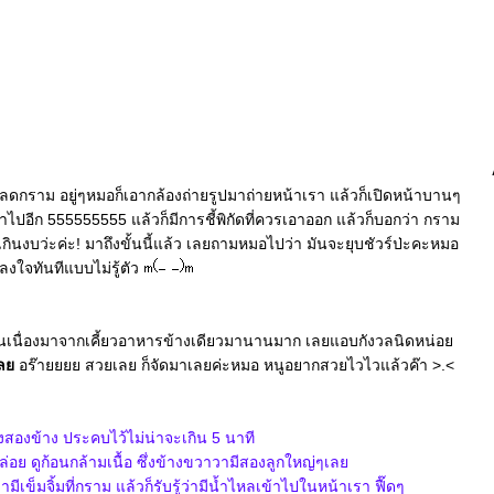
ลดกราม อยู่ๆหมอก็เอากล้องถ่ายรูปมาถ่ายหน้าเรา แล้วก็เปิดหน้าบานๆ
อีก 555555555 แล้วก็มีการชี้พิกัดที่ควรเอาออก แล้วก็บอกว่า กราม
นงบว่ะค่ะ! มาถึงขั้นนี้แล้ว เลยถามหมอไปว่า มันจะยุบชัวร์ป่ะคะหมอ
ลงใจทันทีแบบไม่รู้ตัว
ันเนื่องมาจากเคี้ยวอาหารข้างเดียวมานานมาก เลยแอบกังวลนิดหน่อ
เล
อร๊ายยยย สวยเลย ก็จัดมาเลยค่ะหมอ หนูอยากสวยไวไวแล้วค๊า >.<
สองข้าง ประคบไว้ไม่น่าจะเกิน 5 นาที
่อย ดูก้อนกล้ามเนื้อ ซึ่งข้างขวาวามีสองลูกใหญ่ๆเล
มีเข็มจิ้มที่กราม แล้วก็รับรู้ว่ามีน้ำไหลเข้าไปในหน้าเรา ฟื๊ดๆ