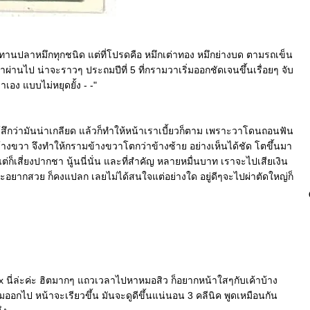
านปลาหมึกทุกชนิด แต่ที่โปรดคือ หมึกเต่าทอง หมึกย่างบด ตามรถเข็น
าผ่านไป น่าจะราวๆ ประถมปีที่ 5 ที่กรามวาเริ่มออกชัดเจนขึ้นเรื่อยๆ จับ
เอง แบบไม่หยุดยั้ง - -"
รู้สึกว่ามันน่าเกลียด แล้วก็ทำให้หน้าเราเบี้ยวก็ตาม เพราะวาโดนถอนฟัน
้างขวา จึงทำให้กรามข้างขวาโตกว่าข้างซ้าย อย่างเห็นได้ชัด โตขึ้นมา
แต่ก็เสี่ยงปากชา นู้นนี่นั่น และที่สำคัญ หลายหมื่นบาท เราจะไปเสียเงิน
ราะอยากสวย ก็คงแปลก เลยไม่ได้สนใจแต่อย่างใด อยู่ดีๆจะไปผ่าตัดใหญ่ก็
x นี่ล่ะค่ะ ฮิตมากๆ แถวเวลาไปหาหมอสิว ก็อยากหน้าใสๆกับเค้าบ้าง
อกไป หน้าจะเรียวขึ้น มันจะดูดีขึ้นแน่นอน 3 คลีนิค พูดเหมือนกัน