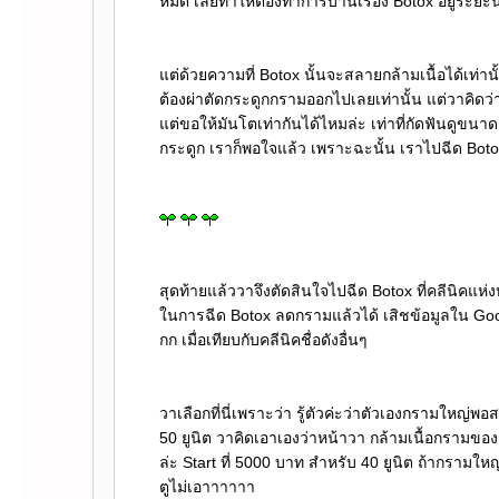
หมด เลยทำให้ต้องทำการบ้านเรื่อง Botox อยู่ระยะน
ต่ด้วยความที่ Botox นั้นจะสลายกล้ามเนื้อได้เท่าน
ต้องผ่าตัดกระดูกกรามออกไปเลยเท่านั้น แต่วาคิดว่า 
ต่ขอให้มันโตเท่ากันได้ไหมล่ะ เท่าที่กัดฟันดูขนาด
กระดูก เราก็พอใจแล้ว เพราะฉะนั้น เราไปฉีด Bot
สุดท้ายแล้ววาจึงตัดสินใจไปฉีด Botox ที่คลีนิคแห่งห
นการฉีด Botox ลดกรามแล้วได้ เสิชข้อมูลใน Googl
กก เมื่อเทียบกับคลีนิคชื่อดังอื่นๆ
วาเลือกที่นี่เพราะว่า รู้ตัวค่ะว่าตัวเองกรามใหญ่พ
50 ยูนิต วาคิดเอาเองว่าหน้าวา กล้ามเนื้อกรามของ
ล่ะ Start ที่ 5000 บาท สำหรับ 40 ยูนิต ถ้ากรามใ
ตูไม่เอาาาาาา