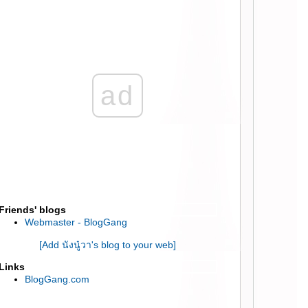
:: ทำ GentleYag ลบเล้นเลือดข้างแก้ม ที่ 55th
Clinic สีลม Complex ::
:: ลองทำทรีตเมนท์ลดสิวเสี้ยน และสิวอักเสบ ที่
Skin Deep Clinic ::
:: การฉีดเสริมจมูกปลายหยดน้ำด้วย filler ที่
อะตอมคลีนิค ::
ad
:: ทดลองทรีตเมนท์หน้าใส Ultra Deep Layer
ที่วุฒิศักดิ์ คลีนิค ::
:: ฉีด Filler ให้ผิวดูใส วาวๆเหมือนสาวเกาหลี ::
:: รีวิว ฉีด filler จมูก ด้วยเข็มปลายทู่ (Blunt
cannula) ::
:: รีวิว กำจัดไขมันด้วยความเย็นด้วยเครื่อง
CoolSclupting ::
:: ฉีด Filler เติมเต็มใต้ตา และร่องแก้ม ครั้งที่ 2
::
Friends' blogs
:: ผลลัพท์ 1 เดือน หลังฉีด Dysport ลดริ้วรอย/
Webmaster - BlogGang
ลดกราม ::
:: รีวิว Laser ทำหน้า,รักแร้ ขาวใส ใหม่จาก
[Add นังนู๋วา's blog to your web]
่าน Gangnum ::
Links
:: One Day Make Over ที่พฤกษาคลีนิค ::
BlogGang.com
:: รีวิวฉีด Filler เติมเต็มแอ่ง และ ริ้วรอยใต้ตา
::