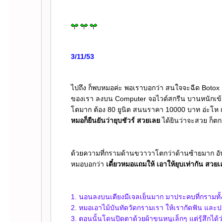
3/11/53
ไปถึง ก็พบหมอค่ะ พอเราบอกว่า สนใจจะฉีด Botox 
ของเรา ลงบน Computer จอไวด์สกรีน บานหนักเข้าไป
ตมาก ต้อง 80 ยูนิต สนนราคา 10000 บาท อ่ะโห เกิ
หมอก็ยืนยันว่ายุบชัวร์ สวยเล
ได้ยินว่าจะสวย ก็ตก
ด้วยความที่กรามด้านขวาวาโตกว่าด้านซ้ายมาก อ
หมอบอกว่า
เดี๋ยวหมอแถมให้ เอาให้ยุบเท่ากัน สวย
1. นอนลงบนเตียงมีเจลเย็นมาก มาประคบที่กรามทั้ง
2. หมอเอาไม้บันทัดวัดกรามเรา ให้เรากัดฟัน และปล
3. ตอนนั้นโดนปิดตาด้วยผ้าขนหนูเล็กๆ แต่รู้สึกได้ว่า