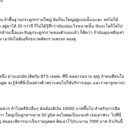
ึง
ั้น ถ้าพื้นฐานกระดูกกรามใหญ่ มันก็จะใหญ่อยู่แบบนั้นนะคะ ลดไม่ได้
อยู่มาได้ 20 กว่าปี ก็ไม่ได้รู้สึกว่ามันแย่อะไรขนาดนั้น มันจะโตก็โตไป
กล้ามเนื้อและจับดูกระดูกกรามของตัวเองแล้ว ก็คิดว่า ถ้ามันยุบเหลือเท่า
ox เอายังไม่ต้องถึงขนาดตัดกรามหรอก ลองดู
นึ่ง ย่านเอกมัย (ติดกับ BTS เลยค่ะ ที่นี่ ขอสงวนนาม หุหุ) ถ้าคนที่สนใจ
e จะรู้จักที่นี่เป็นอย่างดี เพราะคนไปใช้บริการเยอะ และราคาถูกมากก
อสมควร ถ้าไปคลีนิกอื่นๆ มันต้องมีเงิน 15000 บาทขึ้นไป สำหรับการฉีด
วา ใหญ่เป็นลูกมากมาย 50 ยูนิต คงไม่พอเป็นแน่แท้ เลยเอาฟระ ไปที่นี่
หญ่ หมอจะพิจารณาเป็นรายบุคคล คิดเอาไว้ป่ระมาณ 7000 บาท ถ้าเกินนี้