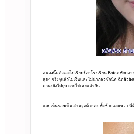
สนองนี๊ดตัวเองไปเรียบร้อยโรงเรียน Botox พักกล
สุดๆ จริงๆแล้วไม่เจ็บและไม่น่ากลัวซักนิด ฉีดสิวยังเ
มาคงยังไม่ยุบ ถ่ายไปเลยแล้วกัน
อบเห็นรอยเข็ม สามจุดด้วยค่ะ ทั้งซ้ายและขวา นี