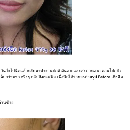
างวันวิ่งไปฉีดแล้วกลับมาทำงานปกติ มันง่ายและสะดวกมาก ตอนไปกลัว
จ็บกว่ามาก จริงๆ กลับถึงออฟฟิส เพิ่งนึกได้ว่าควรถ่ายรูป Before เพิ่งฉีด
่ด้านซ้า