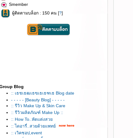
Smember
ผู้ติดตามบล็อก : 150 คน [
?
]
Group Blog
:: เธชเธฒเธฃเธเธฑเธ Blog date
- - - - - [Beauty Blog] - - - - -
:: รีวิว Make Up & Skin Care
:: รีวิวผลิตภัณฑ์ Make Up ::
:: How To..หัดแต่งสว
:: ไดอารี่..สวยด้วยแพทย์
:: เวิคชอป,event