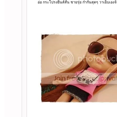
อ่อ กระโปรงยีนส์สั้น ชายรุ่ย ก๋ากั่นสุดๆ วาเย็บเองจ