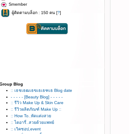
Smember
ผู้ติดตามบล็อก : 150 คน [
?
]
Group Blog
:: เธชเธฒเธฃเธเธฑเธ Blog date
- - - - - [Beauty Blog] - - - - -
:: รีวิว Make Up & Skin Care
:: รีวิวผลิตภัณฑ์ Make Up ::
:: How To..หัดแต่งสว
:: ไดอารี่..สวยด้วยแพทย์
:: เวิคชอป,event