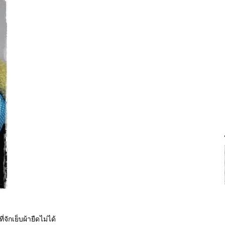
่จักเย็บผ้ายืดไม่ได้