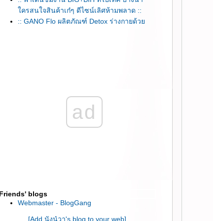
ครสนใจสินค้าเก๋ๆ ดีไซน์เลิศห้ามพลาด ::
:: GANO Flo ผลิตภัณฑ์ Detox ร่างกายด้ว
ธรรมชาติ ::
:: ทำ Detox สปาผม และนวดศรีษะลดไมเกรน
ที่ Palm Salon ::
:: ถนนสายนี้มีตะพาบ โครงการที่ 123 / โจทย์ :
หมอดู ::
:: DIY ทำชุดให้น้องแมวใส่ง่ายๆด้วยถุงเท้าจ้า ::
:: ไม่มีบัตรเครดิต แต่อยากชอปปิ้ง online ทำยัง
ad
ไงดี Blog นี้มีคำตอบ ::
:: นวดผ่อนคลายที่ Borisud Pure Spa (บริสุทธิ์
เพียว สปา) Mode Sathorn ::
:: ไปอาบน้ำทำสปาฟองสบู่ ที่ Spa Life สุขุมวิท
26 ::
:: ไปเดินเที่ยว Power Buy Expo 2014 ที่ไบเทค
บางนา 23 พ.ค. - 1 มิ.ย. ::
:: รักษาอาการ ปวดหลัง ปวดเอว กล้ามเนื้อ
อักเสบ ที่ศิริราช ::
Friends' blogs
:: ตกแต่งคอนโด สวยแบบตามใจฉัน
Webmaster - BlogGang
inspiration by iCondo งามวงศ์วาน ::
[Add นังนู๋วา's blog to your web]