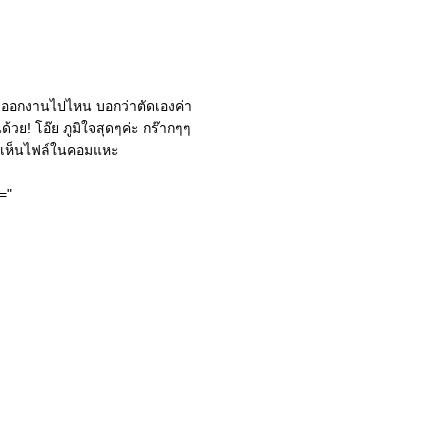
ส่ออกงานไปไหน บอกว่าตัดเองค่า
้วย! โอ๊ย ภูมิใจสุดๆค่ะ กร๊ากๆๆ
ไม่เห็นไฟล์ในคอมแหะ
="