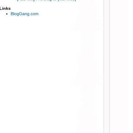
:: จัดกระเป๋าไปเกาหลี แบบหิมะตก อุณหภูมิ
Links
ติดลบ ::
BlogGang.com
:: รีวิว ทดลองใช้ Samsung Galaxy Camera ::
:: จัดอันดับเว็บ Blog เราอยู่อันดับที่เท่าไหร่นะ?
::
:: อยากได้แปรงปัดขนตาไฟฟ้า Panasonic
EH-SE60 ::
:: ไปดูหนังรอบพิเศษเรื่อง TED กับ Nuffnang ::
:: หารายได้จาก Nuffnang ทำง่ายๆได้จริงๆ ::
Diary คนหนีน้ำ ตอนที่ 3 : ตัดสินใจอพยพ
Diary คนหนีน้ำ ตอนที่ 2 : พี่วาฬมาแล้ว
Diary คนหนีน้ำ ตอนที่ 1 : ก่อนน้ำมาถึง
:: ช่องทางใหม่ของการชอปปิ้ง ::
:: ลองเปลี่ยนอายชิพใหม่ ::
:: สรุปหนังที่ดูปี 2009 ::
:: สรุปหนังที่ดูปี 2008 ::
:: หัดเย็บชุดคุณลูกสาว ::
:: พรอพต่างๆของคุณลูกสาว ::
:: แม่จำเป็นลูกกกก ฮือ ::
:: อาบน้ำสระผม&ชุดใหม่ฝีมือม่ามี๊ ::
:: ลูกสาวคนแรก "น้องพอใจ" ::