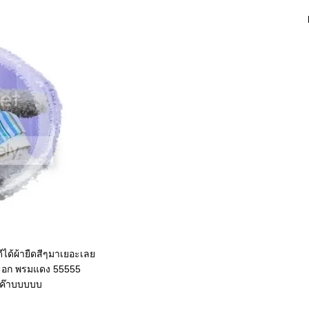
ดีได้ผ้ายืดสีๆมาเยอะเล
กาะอก พรมแดง 55555
าค๊าบบบบบ