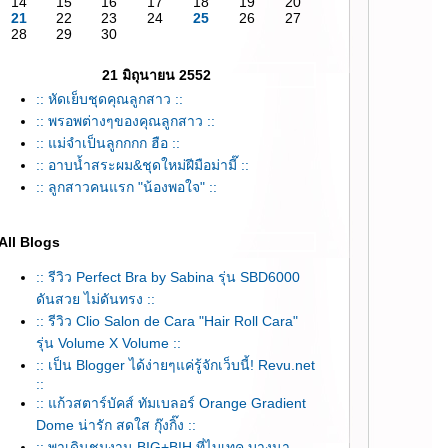
14
15
16
17
18
19
20
21
22
23
24
25
26
27
28
29
30
21 มิถุนายน 2552
:: หัดเย็บชุดคุณลูกสาว ::
:: พรอพต่างๆของคุณลูกสาว ::
:: แม่จำเป็นลูกกกก ฮือ ::
:: อาบน้ำสระผม&ชุดใหม่ฝีมือม่ามี๊ ::
:: ลูกสาวคนแรก "น้องพอใจ" ::
All Blogs
:: รีวิว Perfect Bra by Sabina รุ่น SBD6000
ดันสวย ไม่ดันทรง ::
:: รีวิว Clio Salon de Cara "Hair Roll Cara"
รุ่น Volume X Volume ::
:: เป็น Blogger ได้ง่ายๆแค่รู้จักเว็บนี้! Revu.net
::
:: แก้วสตาร์บัคส์ ทัมเบลอร์ Orange Gradient
Dome น่ารัก สดใส กุ๊งกิ๊ง ::
:: พาเดินชมงาน BIG+BIH ที่ไบเทค บางนา