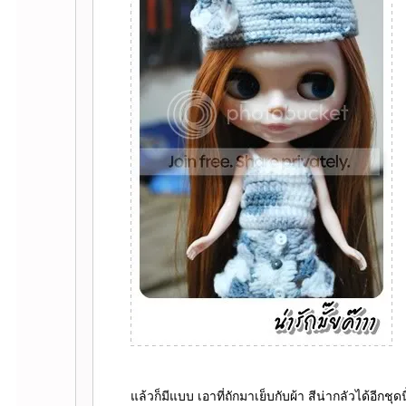
ล้วก็มีแบบ เอาที่ถักมาเย็บกับผ้า สีน่ากลัวได้อีกชุด