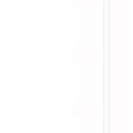
:: เจ็บตัว รับปีเบญจเพศล่ะมั๊งนี่ ::
:: Tag โหดๆ 70 ข้อ ::
:: สรุปหนังที่ดูปี 2007 ::
:: Tag ทำดีเพื่อพ่อ ::
:: Tag BP บทเรียนราคาแพง ::
:: ลุงไม้ จากไปตลอดกาล ::
:: นู๋วาดาราสันปก 555 ::
:: Blog Tag ของนู๋วา ::
:: วันนี้วัศุกร์แล้น ::
:: ใน 1 วันชั้นทำอะไร? ::
:: เย็นวันนี้สีส้ม ::
:: มือใหม่หัดแต่งบลอก ::
:: จิตตก ::