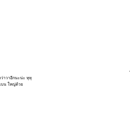
กว่าวาอีกนะน่ะ หุหุ
วแบน ใหญ่ด้ว