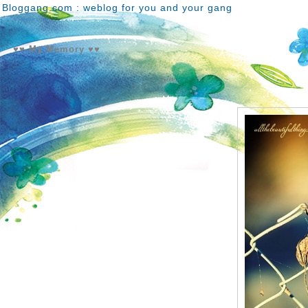
Bloggang.com : weblog for you and your gang
♥♥ My Memory ♥♥