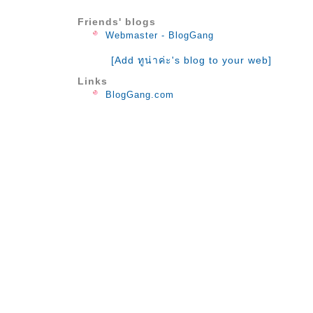
♥♥ Journey ♥♥
Friends' blogs
♥♥ I Miss Those Days ♥♥
Webmaster - BlogGang
♥♥ Autumn Day with You ♥♥
[Add ทูน่าค่ะ's blog to your web]
♥♥ Old Blue Umbrella ♥♥
♥♥ Even If It`s A Dream ♥♥
Links
BlogGang.com
♥♥ Lavender Fragrance ♥♥
♥♥ I Can Dream ♥♥
♥♥ In A Cafe Full Of Memories ♥♥
♥♥ Anytime Anywhere ♥♥
♥♥ The Day I Met Your Smile ♥♥
♥♥ I'm Running to You ♥♥
♥♥ I Draw You in the Autumn Sky ♥♥
♥♥ Prelude of Drowsiness ♥♥
♥♥ Before Saying Good Night ♥♥
♥♥ Rest Your Mind ♥♥
♥♥ Cosmos Inside ♥♥
♥♥ Internal System Activity ♥♥
♥♥ Body Water ♥♥
♥♥ Natural Healing Power ♥♥