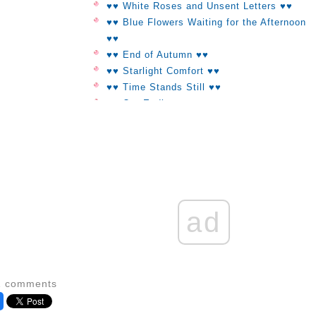
♥♥ White Roses and Unsent Letters ♥♥
♥♥ Blue Flowers Waiting for the Afternoon
♥♥
♥♥ End of Autumn ♥♥
♥♥ Starlight Comfort ♥♥
♥♥ Time Stands Still ♥♥
♥♥ Our Ending ♥♥
♥♥ Silence ♥♥
♥♥ Forgotten ♥♥
♥♥ That's Okay ♥♥
♥♥ I'm Still The Same ♥♥
♥♥ How To Forget The Sadness ♥♥
♥♥ At The End Of The Day ♥♥
ad
♥♥ Look At The Same Star ♥♥
♥♥ On The Days I Miss You ♥♥
♥♥ Always You To Me ♥♥
♥♥ Every day Was You ♥♥
♥♥ Eyes On Me ♥♥
1 comments
♥♥ Road To Spring ♥♥
♥♥ Silent ♥♥