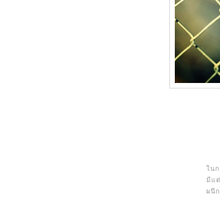
นกล
มีแต
ผนึก