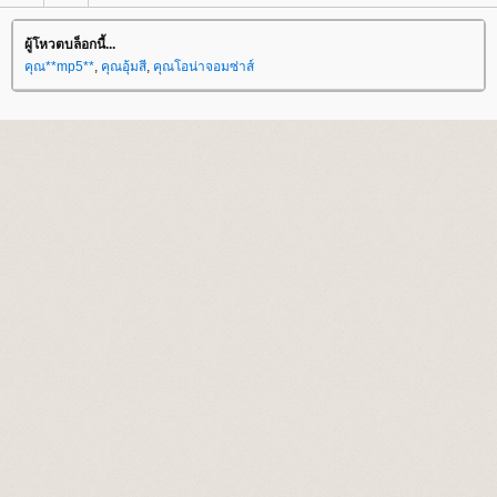
ผู้โหวตบล็อกนี้...
คุณ**mp5**
,
คุณอุ้มสี
,
คุณโอน่าจอมซ่าส์