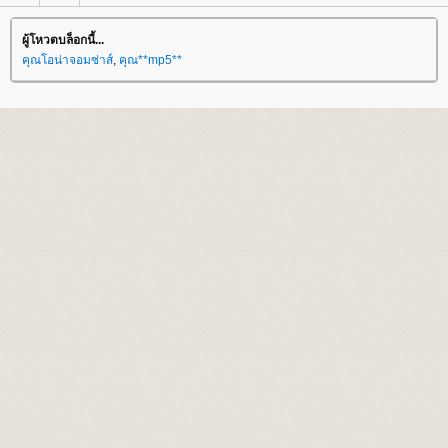
ผู้โหวตบล็อกนี้...
คุณโอน่าจอมซ่าส์
,
คุณ**mp5**