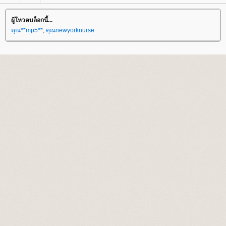
ผู้โหวตบล็อกนี้...
คุณ**mp5**
,
คุณnewyorknurse