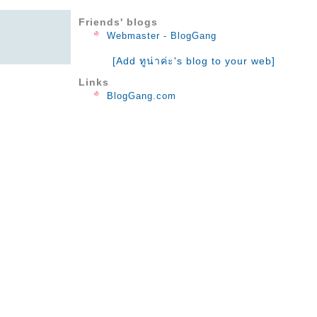
♥♥ Journey ♥♥
Friends' blogs
♥♥ I Miss Those Days ♥♥
Webmaster - BlogGang
♥♥ Autumn Day with You ♥♥
[Add ทูน่าค่ะ's blog to your web]
♥♥ Old Blue Umbrella ♥♥
♥♥ Even If It`s A Dream ♥♥
Links
BlogGang.com
♥♥ Lavender Fragrance ♥♥
♥♥ I Can Dream ♥♥
♥♥ In A Cafe Full Of Memories ♥♥
♥♥ Anytime Anywhere ♥♥
♥♥ The Day I Met Your Smile ♥♥
♥♥ I'm Running to You ♥♥
♥♥ I Draw You in the Autumn Sky ♥♥
♥♥ Prelude of Drowsiness ♥♥
♥♥ Before Saying Good Night ♥♥
♥♥ Rest Your Mind ♥♥
♥♥ Cosmos Inside ♥♥
♥♥ Internal System Activity ♥♥
♥♥ Body Water ♥♥
♥♥ Natural Healing Power ♥♥