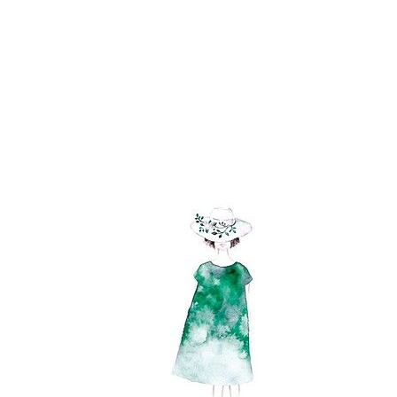
♥♥ In the season ♥♥
♥♥ Misty Sunlight ♥♥
♥♥ Spring Day ♥♥
♥♥ New Day ♥♥
♥♥ Sunny Days ♥♥
♥♥ Green Growth ♥♥
♥♥ Smile For ♥♥
♥♥ A Fountain of Tears ♥♥
♥♥ Fragment Of A Dream ♥♥
♥♥ In The Brightness ♥♥
♥♥ Straw Hats ♥♥
♥♥ I Will ♥♥
♥♥ Afternoon Breeze ♥♥
♥♥ Stay With Me ♥♥
♥♥ You Don't Know Me ♥♥
♥♥ I Will Remember You ♥♥
♥♥ Take You Home ♥♥
♥♥ Two Hearts ♥♥
♥♥ Morning Visit ♥♥