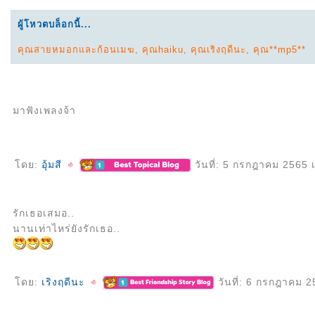
ผู้โหวตบล็อกนี้...
คุณสายหมอกและก้อนเมฆ
,
คุณhaiku
,
คุณเริงฤดีนะ
,
คุณ**mp5**
มาฟังเพลงจ้า
ดย:
อุ้มสี
วันที่: 5 กรกฎาคม 2565 
รักเธอเสมอ..
นานเท่าไหร่ยังรักเธอ..
ดย:
เริงฤดีนะ
วันที่: 6 กรกฎาคม 