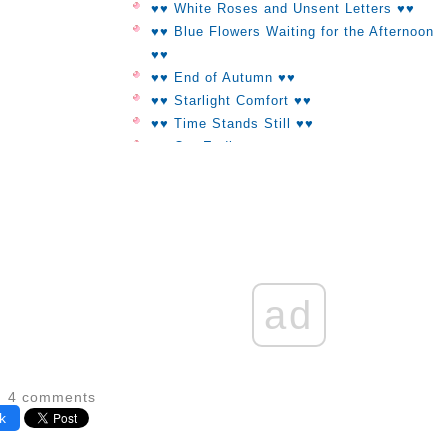
♥♥ White Roses and Unsent Letters ♥♥
♥♥ Blue Flowers Waiting for the Afternoon
♥♥
♥♥ End of Autumn ♥♥
♥♥ Starlight Comfort ♥♥
♥♥ Time Stands Still ♥♥
♥♥ Our Ending ♥♥
♥♥ Silence ♥♥
♥♥ Forgotten ♥♥
♥♥ That's Okay ♥♥
♥♥ I'm Still The Same ♥♥
♥♥ How To Forget The Sadness ♥♥
♥♥ At The End Of The Day ♥♥
ad
♥♥ Look At The Same Star ♥♥
♥♥ On The Days I Miss You ♥♥
♥♥ Always You To Me ♥♥
♥♥ Every day Was You ♥♥
4 comments
♥♥ Eyes On Me ♥♥
k
♥♥ Road To Spring ♥♥
♥♥ Silent ♥♥