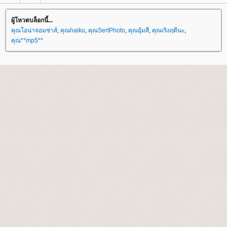
ผู้โหวตบล็อกนี้...
คุณโอน่าจอมซ่าส์
,
คุณhaiku
,
คุณSertPhoto
,
คุณอุ้มสี
,
คุณเริงฤดีนะ
,
คุณ**mp5**