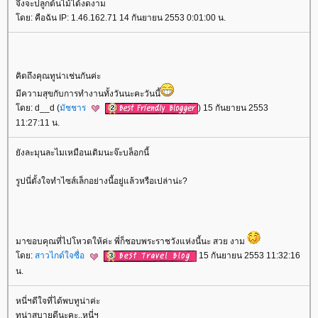
จึงจะปลูกต้นไม้ได้งดงาม
ดย: คือฉัน IP: 1.46.162.71 14 กันยายน 2553 0:01:00 น.
คิดถึงคุณทูน่าเช่นกันค่ะ
มีความสุขกับการทำงานทั้งวันนะคะวันนี้
ดย: d__d (
มัชชาร
) 15 กันยายน 2553
11:27:11 น.
ังละมุนละไมเหมือนเดิมนะจ๊ะบล็อกนี้
รูปนี่ตั้งใจทำไซส์เล็กอย่างนี้อยู่แล้วหรือเปล่าน่ะ?
มาขอบคุณที่ไปโหวตให้ค่ะ พี่ก็ชอบพระราชวังแห่งนี้นะ สวย งาม
ดย:
สาวไกด์ใจซื่อ
15 กันยายน 2553 11:32:16
น.
หนี่ฯดีใจที่ได้พบทูน่าค่ะ
ทูน่าสบายดีนะคะ..หนี่ฯ