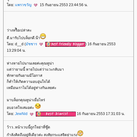
ดย:
พรวขวัญ
15 กันยายน 2553 23:44:56 น.
ว่างหรืิอเปล่าคะ
ดี.มารับไปบล็อกดี.น๊า
ดย: d__d (
มัชชาร
) 16 กันยายน 2553
13:29:04 น.
ห่างหายไปนานเลยค่ะคุณทูน่า
ต่ว่ายามนี้ หายไปแต่ว่าแวะกลับมา
ทักทายกันยามมีโอกาส
ก็ทำให้เกิดความอบอุ่นใจได้
เหมือนเราไม่ได้อยู่ห่างกันเลยค่ะ
มาบล็อกคุณทูน่าเมื่อไหร่
อบอวลใจเสมอค่ะ
ดย:
JewNid
16 กันยายน 2553 17:31:03 น.
ว้าว..หน้าเวบนี้ถูกใจย่าที่ซู๊ด
กำลังคิดถึงอยู่ทีเดียวค่ะ สงสัยกระแสจิตย่าแรง