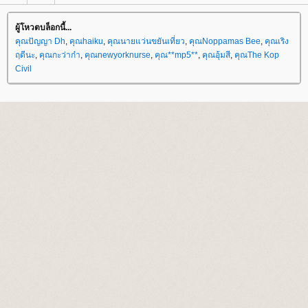
ผู้โหวตบล็อกนี้...
คุณปัญญา Dh
,
คุณhaiku
,
คุณนายแว่นขยันเที่ยว
,
คุณNoppamas Bee
,
คุณเริง
ฤดีนะ
,
คุณกะว่าก๋า
,
คุณnewyorknurse
,
คุณ**mp5**
,
คุณอุ้มสี
,
คุณThe Kop
Civil