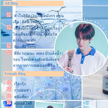
All Blog
หัวใจลิขิต Ost.เลือดมังกร ตอน
เสือ | อัสนี โชติกุล
เพลงประกอบซีรีส์ญี่ปุ่นเรื่อง
ไหนที่ชอบ >> Ost. ซูเปอร์ส
ตาร์ถามหารัก
จับ - กั้ง วรกร
พีจัง กฤษณะ เพลง บัวแล้งน้ำ |
รอบ โจทย์เพลงดังหนังละคร
จากรายการเพลงเอกซีซั่น 3
รักไม่ยอมเปลี่ยนแปลง - วอร์
Friends Blog
วนรัตน์ | The Wall Song ร้อง
เรียวรุ้ง
ข้ามกำแพง
กาปอมซ่า
ชายคนหนึ่ง - ไต้ฝุ่น กนกฉัตร |
The Wall Song ร้องข้ามกำแพง
สุนันท์ยา
ด่ลมใต้ปีก - ไรอัล กา
คุณแม่ใจดี