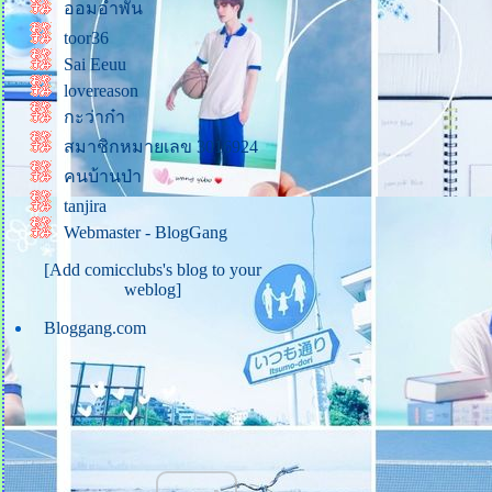
จบัณฑิต [Official Lyrics MV]
ออมอำพัน
รักไม่รู้ดับ - สุรสีห์ อิทธิกุล
toor36
(เพลงจากซีรีส์ Analog Squad
Sai Eeuu
ทีมรักนักหลอก)
lovereason
กะว่าก๋า
หัวใจเดียวกัน Ost.หนึ่งด้าวฟ้า
เดียว | แม็ก The Darkest
สมาชิกหมายเลข 3016924
Romance
คนบ้านป่า
คนแพ้ที่ไม่มีน้ำตา #เรื่องเก่า
tanjira
เล่าใหม่
Webmaster - BlogGang
Non Stop - Dragon 5
[Add comicclubs's blog to your
เวลา - ป๊อบ ปองกูล
weblog]
ก้อนหินก้อนนั้น - เอิ้นขวัญ
Bloggang.com
วรัญญา
บ่กล้าบอกครู (แต่หนูกล้าบอก
อ้าย) - โรส ศิรินทิพย์
ไว้ใจฉันได้เสมอ
迷魂計 Enticing Trick
รักเธอแต่เธอไม่รู้