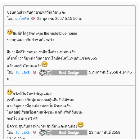
ขอบคุณสำหรับคำอวยพรวันเกิดนะคะ
ดย:
มาโซคิส
22 ตุลาคม 2557 5:15:50 น.
ินดีที่ได้รู้จักค่ะคุณ the violetblue home
ขอบคุณมากกับคำชมด้วยคร้า
สีม่วงคือสีโปรดของเราสีหนึ่งด้วยเช่นกันจร้า
เดี๋ยวนี้ เราก้มหน้าก้มตาอ่านไลน์ส่งไลน์แทนกันเจรงๆ 555
ล้วเจอกันใหม่นะคร้า
ดย:
Tui Laksi
5 กุมภาพันธ์ 2558 4:14:46
น.
สวัสดีวันจันทร์ค่ะคุณน้อ
เราก็เอนจอยกับฟุตบอล ขอลุ้นทีมรักให้ชนะ
ละก็ดูอย่างที่คุณน้อยบอกนั่นด้วยละคร้า
ไม่ค่อยซีเรียสเรื่องเกมแพ้-ชนะ แต่ทีมรักที่ลุ้นชนะ
จะดีใจมาก ๆ คริ คริ
มีความสุขกับการทำงานเช่นกันนะค่ะคุณน้อ
ดย:
Tui Laksi
23 กุมภาพันธ์ 2558
13:19:29 น.