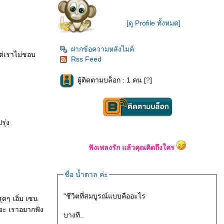
[ดู Profile ทั้งหมด]
ฝากข้อความหลังไมค์
แต่เราไม่ชอบ
Rss Feed
ผู้ติดตามบล็อก : 1 คน [
?
]
ุ่ง
ฟังเพลงรัก แล้วคุณคิดถึงใคร
ชื่อ น้ำตาล ค่ะ
"ชีวิตที่สมบูรณ์แบบคืออะไร
ุดๆ เอิ่ม เซน
หอะ เราอยากฟัง
บางที..