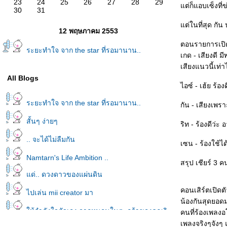
23
24
25
26
27
28
29
ต่ก็แอบเซ็งที่ข
30
31
ต่ในที่สุด กัน
12 พฤษภาคม 2553
ตอนรายการเปิดตั
ระยะทำใจ จาก the star ที่รอมานาน..
เกด - เสียงดี 
เสียงแนวนี้เท่
All Blogs
ไอซ์ - เฮ้ย ร้องด
ระยะทำใจ จาก the star ที่รอมานาน..
กัน - เสียงเพรา
สั้นๆ ง่ายๆ
ริท - ร้องดีว่
.. จะได้ไม่ลืมกัน
เซน - ร้องใช้ได
Namtarn's Life Ambition ..
สรุป เชียร์ 3 ค
ด่.. ดวงดาวของแผ่นดิน
คอนเสิร์ตเปิดตั
ไปเล่น mii creator มา
น้องกันสุดยอดม
ห้กำลังใจตัวเอง จากหนอนในตะกร้าของคุณวิ
คนที่ร้องเพลง
นทร์
เพลงจริงๆจังๆ แ