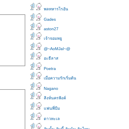
พลทหารไรอัน
Gades
aston27
เจ้าจอมหยู
@~AoMJaI~@
อะธีลาส
Poetra
เมื่อความรักเริ่มต้น
Nagano
สิงห์นครพิงค์
ฟนพี่บีม
ดาวทะเล