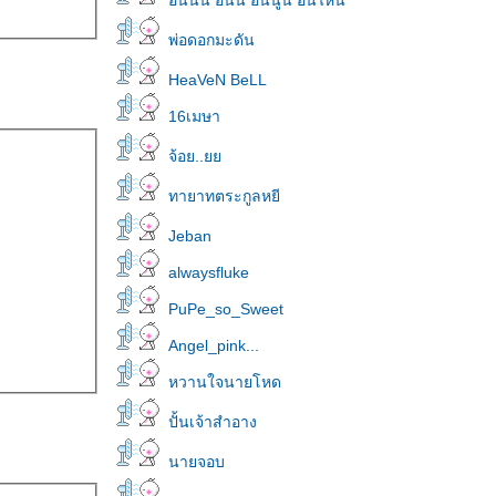
อันนั้น อันนี้ อันนู้น อันไหน
พ่อดอกมะดัน
HeaVeN BeLL
16เมษา
จ้อย..
ทายาทตระกูลหยี
Jeban
alwaysfluke
PuPe_so_Sweet
Angel_pink...
หวานใจนายโหด
ปั้นเจ้าสำอาง
นายจอบ