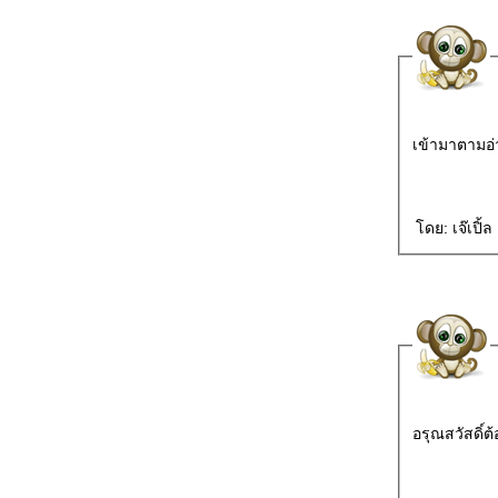
เข้ามาตามอ่า
ดย: เจ๊เปิ้
อรุณสวัสดิ์