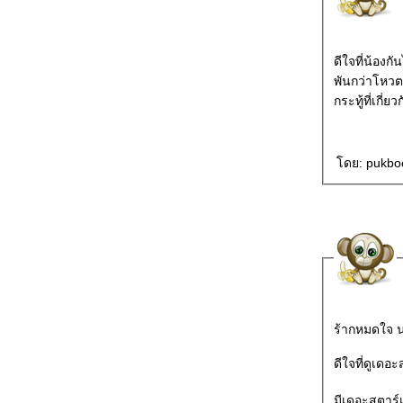
ดีใจที่น้องกันได้ thestar ปีก่อน ไม่เคยได้รับโหวตจากพี่ ปีนี้ น้องก
พันกว่าโหวตจ้า เสียตังค์ แต่สุขใจ จ้า ไม่รู้ทำไมหลัง thestar จบ ได
ดย: pukboo
ร้ากหมดใจ 
ดีใจที่ดูเดอะ
มีเดอะสตาร์เ