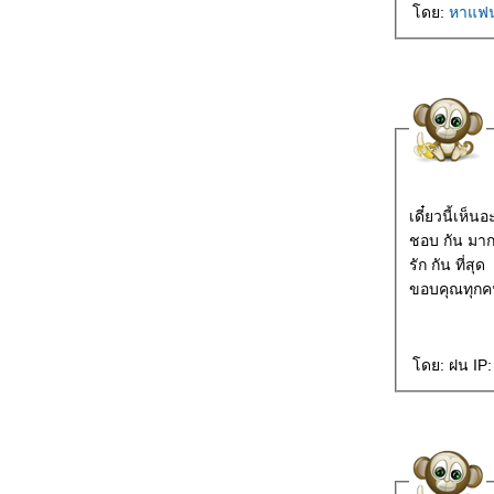
ดย:
หาแฟน
เดี๋ยวนี้เห็
ชอบ กัน มาก
รัก กัน ที่สุด
ขอบคุณทุกคนท
ดย: ฝน IP: