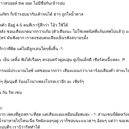
่าวสปอยล์ the star ไม่มีชื่อกันเข้ารอบ
 นภัทร ก็เข้ารอบมากับเค้าจนได้ ฮ่าๆ ถูกใจน้ำตาล
ว มีอยู่ 4-5 คนที่เรารู้สึกว่า โอ้ว ใช้ได้
มีพลัง ชอบเสียงเกดมากกว่าแก้ม (ตัวเสียงนะ ไม่ใช่เทคนิคที่แก้มเทพไปแล้ว) 
าไหร่ มันฟังยาก เราคงชอบคนเสียงเย็นๆฟังสบายๆมั้ง
ีกว่าที่คิด แต่ไม่มีลูกเล่นใดๆทั้งสิ้น -*-
ะ เย็น เคลิ้ม ฟังได้เรื่อยๆ ครอบครัวดูอบอุ่น ดูเป็นเด็กดี เชียร์คนนี้แหละ :P
ะ อารมณ์ประมาณไอซ์ แต่ชอบมากกว่า เสียงแน่นกว่าเวลาร้องเสียงต่ำ ท่าจะไปร
้ๆ ทุ้มนุ่มดี ร้องอโรม่าเพลงโปรดเราอีก อะ เชียร์ๆ
น กัน ริท เซน
ว:
าก เพลงที่สูงเพราะที่สุด แต่เสียงแอบเหมือนอ๊อฟแฮะ - *- ส่วนเซนนี่ผิดหวังส
อโรม่าหายไปไหนเนี่ย ริทยังเฉยๆอยู่ เราก็ชอบนะแนวฮาๆ อ้อนๆ แต่ว่า ขอเ
บบดีๆ เรารู้ว่าริททำได้