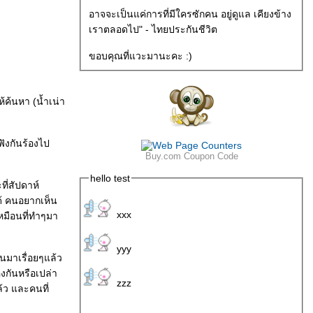
อาจจะเป็นแค่การที่มีใครซักคน อยู่ดูแล เคียงข้าง
เราตลอดไป" - ไทยประกันชีวิต
ขอบคุณที่แวะมานะคะ :)
ห้ค้นหา (น้ำเน่า
ฟังกันร้องไป
Buy.com Coupon Code
hello test
ี่สัปดาห์
ด้ คนอยากเห็น
xxx
หมือนที่ทำๆมา
yyy
ันมาเรื่อยๆแล้ว
งกันหรือเปล่า
zzz
้ว และคนที่