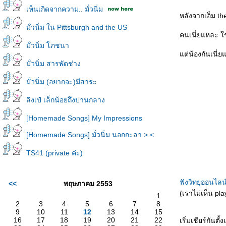
เห็นเกิดจากความ.. มั่วนิ่ม
หลังจากเอ็ม the
มั่วนิ่ม ใน Pittsburgh and the US
คนเนี่ยแหละ ใ
มั่วนิ่ม โภชนา
ต่น้องกันเนี่ย
มั่วนิ่ม สารพัดช่าง
มั่วนิ่ม (อยากจะ)มีสาระ
ลิงเป๋ เล็กน้อยถึงปานกลาง
[Homemade Songs] My Impressions
[Homemade Songs] มั่วนิ่ม นอกกะลา >.<
TS41 (private ค่ะ)
ฟังวิทยุออนไลน์
<<
พฤษภาคม 2553
(เราไม่เห็น pl
1
2
3
4
5
6
7
8
9
10
11
12
13
14
15
16
17
18
19
20
21
22
เริ่มเชียร์กันตั