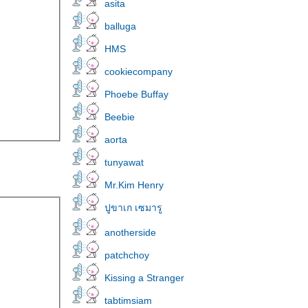
asita
balluga
HMS
cookiecompany
Phoebe Buffay
Beebie
aorta
tunyawat
Mr.Kim Henry
ปูขาเก เซมารู
anotherside
patchchoy
Kissing a Stranger
tabtimsiam