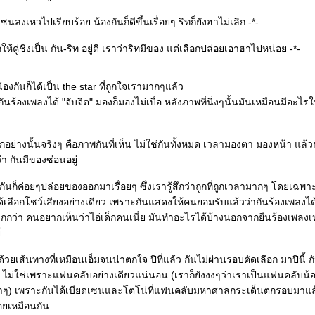
ซนลงเหวไปเรียบร้อย น้องกันก็ดีขึ้นเรื่อยๆ ริทก็ยังฮาไม่เลิก -*-
ห้คู่ชิงเป็น กัน-ริท อยู่ดี เราว่าริทมีของ แต่เลือกปล่อยเอาฮาไปหน่อย -*-
น้องกันก็ได้เป็น the star ที่ถูกใจเรามากๆแล้ว
 กันร้องเพลงได้ "จับจิต" มองก็มองไม่เบื่อ หลังภาพที่นิ่งๆนั้นมันเหมือนมีอะไรใ
ึกอย่างนั้นจริงๆ คือภาพกันที่เห็น ไม่ใช่กันทั้งหมด เวลามองตา มองหน้า แล้ว
ว่า กันมีของซ่อนอยู่
ก็ค่อยๆปล่อยของออกมาเรื่อยๆ ซึ่งเรารู้สึกว่าถูกที่ถูกเวลามากๆ โดยเฉพาะท
ได้เลือกโชว์เสียงอย่างเดียว เพราะกันแสดงให้คนยอมรับแล้วว่ากันร้องเพลงไ
กกว่า คนอยากเห็นว่าไอ่เด็กคนเนี่ย มันทำอะไรได้บ้างนอกจากยืนร้องเพลงเ
์
้วยเส้นทางที่เหมือนเอ็มจนน่าตกใจ ปีที่แล้ว กันไม่ผ่านรอบคัดเลือก มาปีนี้ ก
ar ไม่ใช่เพราะแฟนคลับอย่างเดียวแน่นอน (เราก็ยังงงๆว่าเราเป็นแฟนคลับน้อ
ฮ่าๆ) เพราะกันได้เบียดเซนและโตโน่ที่แฟนคลับมหาศาลกระเด็นตกรอบมาแล
้อยเหมือนกัน