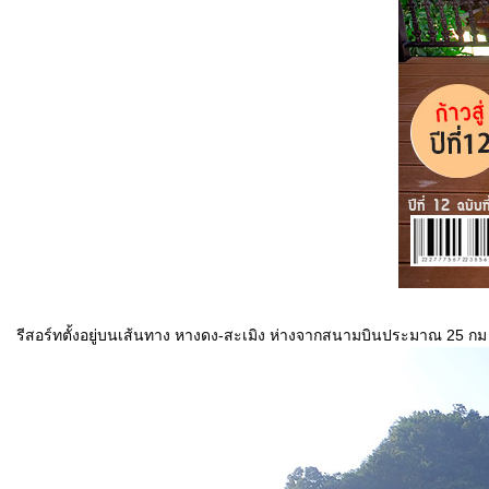
รีสอร์ทตั้งอยู่บนเส้นทาง หางดง-สะเมิง ห่างจากสนามบินประมาณ 25 ก