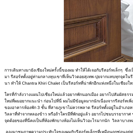
การเดินทางมายังเชียงใหม่ครั้งนี้ของผม ทำให้ได้เจอกับรีสอร์ทเล็กๆ ซึ่ง
มา รีสอร์ทตั้งอยู่ท่ามกลางหุบเขาที่เห็นวิวดอยสุเทพ-ปุยจากแทบทุกจุด
นา ทำให้ Chantra Khiri Chalet เป็นรีสอร์ทที่น่าพักอีกแห่งหนึ่งในเชียงให
ครที่กำลังวางแผนไปเชียงใหม่แล้วอยากพักนอกเมือง อยากไปสัมผัสธรรมช
หม่ที่ผมอยากแนะนำ ก่อนไปที่นี่ ผมไม่มีข้อมูลมากนักเนื่องจากรีสอร์ทเพิ่
ของอาคารห้องพัก 3 ชั้น ที่สายภูเขาไม่ควรพลาด รีสอร์ทตั้งอยู่ในอำเ
วิลลาที่ทำจากหลองข้าว หรือถ้าใครมีที่พักอยู่แล้ว อยากไปชมบรรยาก
จุดด้อยของที่นี่คงเป็นที่ห้องพักบางห้องไม่เห็นวิวอะไรมากนัก วิลลาบางห
ลองมาชมภาพความประทับใจของผมกับรีสอร์ทเล็กๆที่เหมือนถูกซ่อนอยู่ท