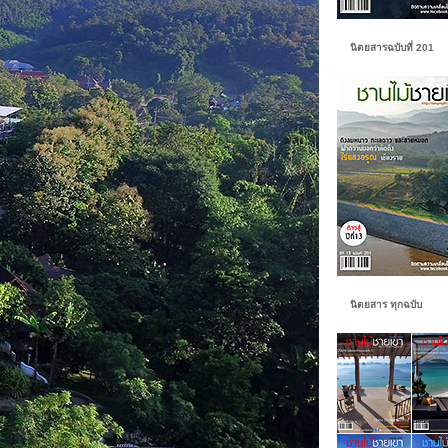
นิตยสารฉบับที่ 201
นิตยสาร ทุกฉบับ