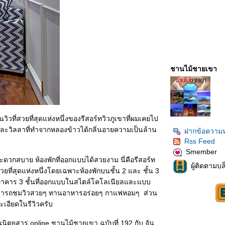
ชานไม้ชายเขา
ิวที่สวยที่สุดแห่งหนึ่งของรีสอร์ทวิวภูเขาที่ผมเคยไป
ม และวิลลาที่ทำจากหลองข้าวได้กลิ่นอายความเป็นล้าน
ฝากข้อความห
Rss Feed
Smember
ดวกสบาย ห้องพักที่ออกแบบได้สวยงาม นี่คือรีสอร์ท
ผู้ติดตามบล
สวยที่สุดแห่งหนึ่งโดยเฉพาะห้องพักบนชั้น 2 และ ชั้น 3
บบนอาคาร 3 ชั้นที่ออกแบบในสไตล์โคโลเนียลและแบบ
ี่สามารถชมวิวสวยๆ ทานอาหารอร่อยๆ กาแฟหอมๆ ส่วน
ละเอียดในรีวิวครับ
ิตยสาร online ชานไม้ชายเขา ฉบับที่ 192 กับ จัน