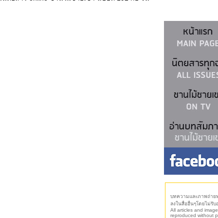
บทความและภาพถ่ายทุก
ลงในสื่ออื่นๆโดยไม่รั
All articles and imag
reproduced without p