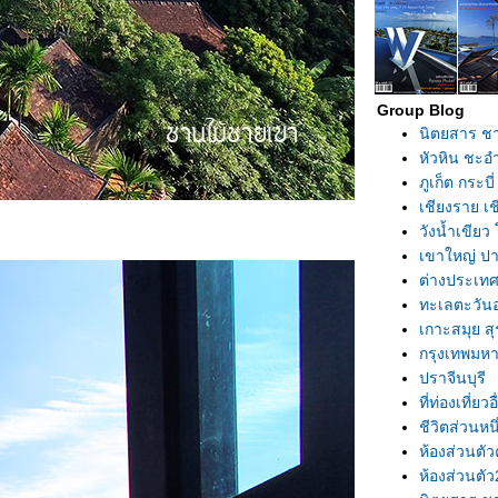
Group Blog
นิตยสาร ช
หัวหิน ชะอ
ภูเก็ต กระบี
เชียงราย เ
วังน้ำเขีย
เขาใหญ่ ปา
ต่างประเท
ทะเลตะวันอ
เกาะสมุย ส
กรุงเทพมห
ปราจีนบุรี
ที่ท่องเที่ยวอ
ชีวิตส่วนหน
ห้องส่วนตัว
ห้องส่วนตัว