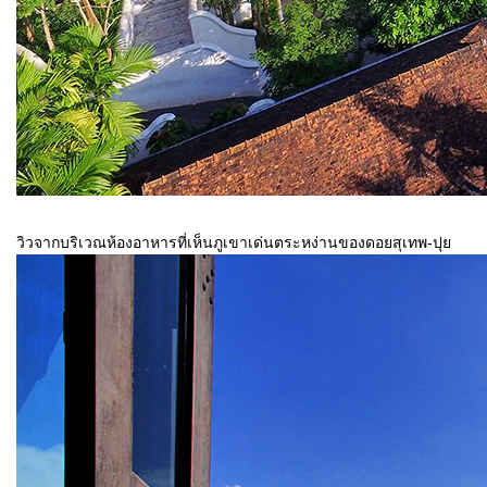
วิวจากบริเวณห้องอาหารที่เห็นภูเขาเด่นตระหง่านของดอยสุเทพ-ปุ