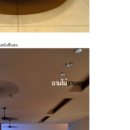
็นผนังสีแดง