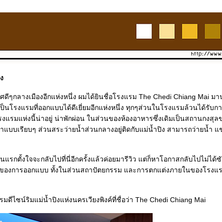
ิง
ศดีๆกลางเมืองอีกแห่งหนึ่ง ผมได้ยินชื่อโรงแรม The Chedi Chiang Mai มาน
้เป็นโรงแรมที่ออกแบบได้ดีเยี่ยมอีกแห่งหนึ่ง ทุกๆส่วนในโรงแรมล้วนได้รับก
รงแรมแห่งนี้น่าอยู่ น่าพักผ่อน ในส่วนของห้องอาหารซึ่งเดิมเป็นสถานกงส
แบบเรียบๆ ส่วนสระว่ายน้ำส่วนกลางอยู่ติดกับแม่น้ำปิง สามารถว่ายน้ำ แ
อนแรกตั้งใจจะกลับไปที่นี่อีกครั้งแล้วค่อยมารีวิว แต่ก็หาโอกาสกลับไปไม่ได้
ของการออกแบบ ทั้งในส่วนสถาปัตยกรรม และการตกแต่งภายในของโรงแรมแ
ไซน์ริมแม่น้ำปิงแห่งนครเวียงพิงค์ที่ชื่อว่า The Chedi Chiang Mai