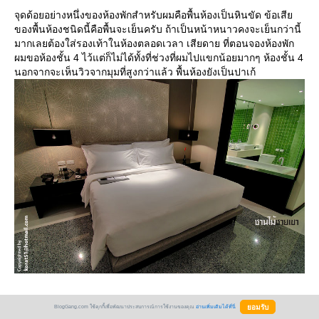
จุดด้อยอย่างหนึ่งของห้องพักสำหรับผมคือพื้นห้องเป็นหินขัด ข้อเสี
ของพื้นห้องชนิดนี้คือพื้นจะเย็นครับ ถ้าเป็นหน้าหนาวคงจะเย็นกว่านี้
มากเลยต้องใส่รองเท้าในห้องตลอดเวลา เสียดาย ที่ตอนจองห้องพัก
ผมขอห้องชั้น 4 ไว้แต่ก็ไม่ได้ทั้งที่ช่วงที่ผมไปแขกน้อยมากๆ ห้องชั้น 4
นอกจากจะเห็นวิวจากมุมที่สูงกว่าแล้ว พื้นห้องยังเป็นปาเก้
BlogGang.com ใช้คุกกี้เพื่อพัฒนาประสบการณ์การใช้งานของคุณ
อ่านเพิ่มเติมได้ที่นี่
อย่างไรก็ตาม ผมชอบทำเลห้องที่ผมพักซึ่งอยู่ริมตึก (ห้อง 4304) วิว