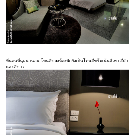
ที่นอนที่นุ่มน่านอน โทนสีของห้องพักยังเป็นโทนสีขรึมเน้นสีเทา สีดำ
ละสีขาว