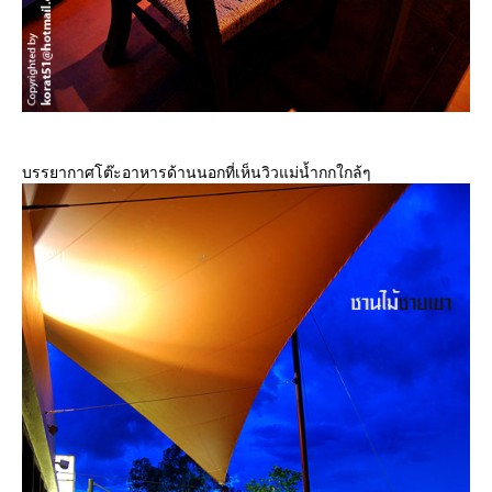
บรรยากาศโต๊ะอาหารด้านนอกที่เห็นวิวแม่น้ำกกใกล้ๆ