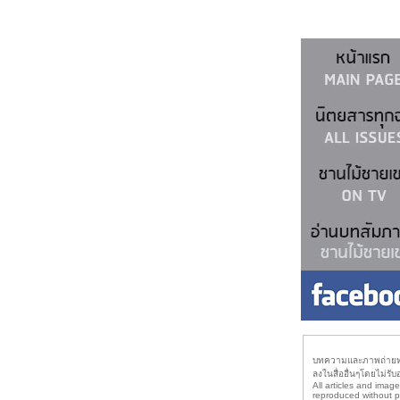
บทความและภาพถ่ายทุก
ลงในสื่ออื่นๆโดยไม่รั
All articles and imag
reproduced without p