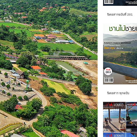
นิตยสารฉบับที่ 201
นิตยสาร ทุกฉบับ