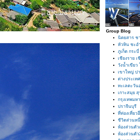
Group Blog
นิตยสาร ช
หัวหิน ชะอ
ภูเก็ต กระบี
เชียงราย เ
วังน้ำเขีย
เขาใหญ่ ปา
ต่างประเท
ทะเลตะวันอ
เกาะสมุย ส
กรุงเทพมห
ปราจีนบุรี
ที่ท่องเที่ยวอ
ชีวิตส่วนหน
ห้องส่วนตัว
ห้องส่วนตัว