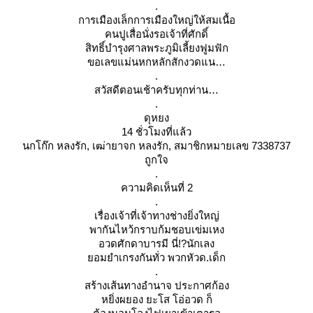
.
การเมืองเล็กการเมืองใหญ่ให้สมเนื้อ
คนปูเสื่อนั่งรอเจ้าที่ศักดิ์
สิทธิ์บำรุงศาลพระภูมิเลี้ยงฟูมฟัก
ขอเลขแม่นหกหลักสักงวดแน
.
สวัสดีตอนเช้าครับทุกท่าน
.
ดุหยง
14 ชั่วโมงที่แล้ว
นกโก๊ก หลงรัก, เฒ่ายาจก หลงรัก, สมาชิกหมายเลข 7338737
ถูกใจ
.
ความคิดเห็นที่ 2
.
เรื่องเจ้าที่เจ้าทางช่างยิ่งใหญ่
พากันไหว้กราบก้มชอบเข่มเหง
อวดศักดาบารมี นี่!?นักเลง
อมยำเกรงกันทั่ว พวกหัวด.เด็ก
.
สร้างเส้นทางอำนาจ ประกาศก้อง
หยิ่งผยอง ยะโส โอ่อวด ก็