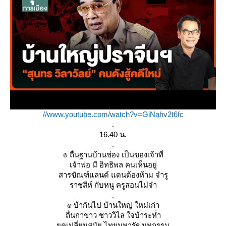
//www.youtube.com/watch?v=GiNahv2t6fc
.
16.40 น.
.
๏ ถื่นฐานบ้านช่อง เป็นของเจ้าที่
เจ้าพ่อ มี อิทธิพล คนเห็นอยู่
สารขัณฑ์แลนด์ แดนต้องห้าม จำรู
ราชสีห์ กับหนู ครูสอนไม่จำ
.
๏ บ้ากันไป บ้านใหญ่ ใหม่เก่า
ถื่นกาขาว ชาววิไล ใจบ้าระห่ำ
ุคเปลี่ยนสมัย ไทยมหารัฐ มหกรรม