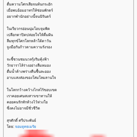
ดื่มความโศกเสียจนท้นกระอัก
เมื่อพบอ้อมอาทรให้ซ่อนพักตร์
อยากพำนักอย่างนี้จนนิรันดร์
ในเรียวกรอ่อนนุ่มโอบจุมพิต
เปลือกตาปิดปล่อยใจให้ดื่มฝัน
ลืมทุกข์โศกโลกหล้าใต้ตาวัน
จูงมือกันก้าวตามความรังรอง
จะชี้ชวนชมนวลรุ้งริมคุ้งฟ้า
วักธาราไล้ร่างอย่างลืมหมอง
ดื่มน้ำค้างพร่างคืนชื้นละออง
อาบแสงส่องของโสมโลมลานใจ
ในโลกกว้างคว้างไกลไร้ขอบเขต
เราคอยเศษสงสารเขาทานให้
คอยคนรักทักท้วงไว้ห่วงใย
ซึ่งคงไม่อาจมีชั่วชีวิต
สุรศักดิ์ ศรีประพันธ์
โดย:
จอมยุทธเมรัย