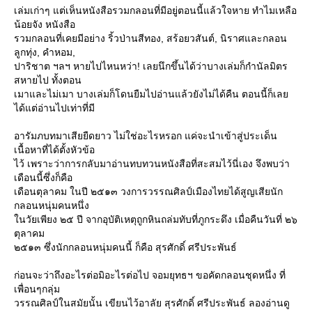
เล่มเก่าๆ แต่เห็นหนังสือรวมกลอนที่มีอยู่ตอนนี้แล้วใจหาย ทำไมเหลือ
น้อยจัง หนังสือ
รวมกลอนที่เคยมีอย่าง ริ้วป่านสีทอง, สร้อยวสันต์, นิราศและกลอน
ลูกทุ่ง, คำหอม,
ปาริชาต ฯลฯ หายไปไหนหว่า! เลยนึกขึ้นได้ว่าบางเล่มก็กำนัลมิตร
สหายไป ทั้งตอน
เมาและไม่เมา บางเล่มก็โดนยืมไปอ่านแล้วยังไม่ได้คืน ตอนนี้ก็เลย
ได้แต่อ่านไปเท่าที่มี
อารัมภบทมาเสียยืดยาว ไม่ใช่อะไรหรอก แค่จะนำเข้าสู่ประเด็น
เนื้อหาที่ได้ตั้งหัวข้อ
ไว้ เพราะว่าการกลับมาอ่านทบทวนหนังสือที่สะสมไว้นี่เอง จึงพบว่า
เดือนนี้ซึ่งก็คือ
เดือนตุลาคม ในปี ๒๕๑๓ วงการวรรณศิลป์เมืองไทยได้สูญเสียนัก
กลอนหนุ่มคนหนึ่ง
ในวัยเพียง ๒๕ ปี จากอุบัติเหตุถูกหินถล่มทับที่ภูกระดึง เมื่อคืนวันที่ ๒๖
ตุลาคม
๒๕๑๓ ซึ่งนักกลอนหนุ่มคนนี้ ก็คือ สุรศักดิ์ ศรีประพันธ์
ก่อนจะว่าถึงอะไรต่อมิอะไรต่อไป จอมยุทธฯ ขอคัดกลอนชุดหนึ่ง ที่
เพื่อนๆกลุ่ม
วรรณศิลป์ในสมัยนั้น เขียนไว้อาลัย สุรศักดิ์ ศรีประพันธ์ ลองอ่านดู