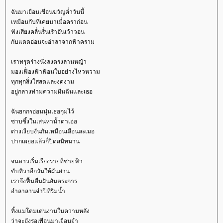
ฉันมาเยือนเขื่อนขวัญค่ำวันนี้
เหมือนกับที่เคยมาเมื่อคราก่อน
ฟังเสียงคลื่นรื่นเร้าอันเว้าวอน
กับแดดอ่อนจะอำลาจากฟ้าคราม
เราทรุดร่างนั่งลงตรงลานหญ้า
มองเฟื่องฟ้าฟ้อนใบอย่างไหวหวาม
ทุกทุกสิ่งใสสดและงดงาม
อยู่กลางท่ามความฝันฉันและเธอ
ฉันยกกรอ่อนนุ่มเธอกุมไว้
ซาบซึ้งในเสน่หาน้ำตาเอ่อ
ต่างเงียบงันกันเหมือนเลือนละเมอ
ปากเผยอแล้วก็ปิดสนิทนาน
จนดาวเริ่มเรียงรายที่ชายฟ้า
ขับทิวาอีกวันให้ผันผ่าน
เราจึงฟื้นตื่นฝันอันตระการ
อำลาลานจำปีที่ริมน้ำ
ทิ้งแม่โดมเด่นงามในความหลัง
ว่าจะยังรอเพื่อนมาเยือนย่ำ