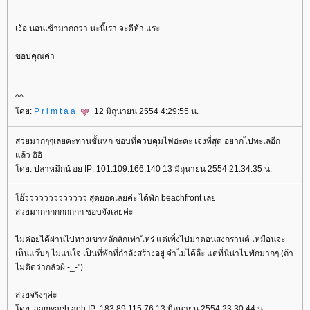
เง้อ นอนเช้ามากกว่า นะนี้เรา จะตีห้า แระ
ขอบคุณค่า
^^
ดย:
P r i m t a a
12 มิถุนายน 2554 4:29:55 น.
สวยมากๆๆเลยคะท่านชั้นหก ชอบที่ควบคุมไฟอ่ะคะ เจ๋งที่สุด อยากไปทะเลอีก
ล้ว อิอิ
ดย: ปลาหมึกน้ อย IP: 101.109.166.140 13 มิถุนายน 2554 21:34:35 น.
อ๊ววววววววววววว สุดยอดเลยค่ะ ได้พัก beachfront เล
สวยมากกกกกกกกก ชอบจังเลยค่ะ
ไม่ค่อยได้ผ่านไปทางเขาหลักสักเท่าไหร่ แต่เพิ่งไปมาตอนสงกรานต์ เหมือนจะ
เห็นแว๊บๆ ไม่แน่ใจ เป็นที่พักที่กำลังสร้างอยู่ จำไม่ได้ล๊ะ แต่ที่นี่น่าไปพักมากๆ (ถ้า
ไม่ติดว่ากลัวผี -_-")
สวยจริงๆค่ะ
ดย: aamyaeh aeh IP: 183.89.115.76 13 มิถุนายน 2554 23:30:44 น.