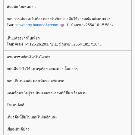
ทันสมัย ไฮเทคมาก
ชอบการเล่นแสงในห้อง กลางวันกับกลางคืนให้อารมณ์คนล่ะแบบเล
ดย:
strawberry banana&cream
11 มิถุนายน 2554 10:15:58 น.
เห็นแล้วอยากไปเที่ยว
ดย: Arale IP: 125.26.203.72 11 มิถุนายน 2554 18:17:16 น.
ตามมาชมก่อนใครในโลกค่า
ขยันคืนกำไรให้แฟนๆจริงๆเลยนะคะ ปลื้มมากๆ
ชอบเตียงนอนอ่ะ มองเห็นทะเลชัดมาก
สงเข้ามา ไม่รู้ว่าเป็น ตอนพระอาทติย์ขึ้น หรือตก คะ
รแมนติกดี
เดี๋ยวคืนนี้ยืมไปนอนในฝันอีกนคะ
เผื่อจะฝันดีบ้าง