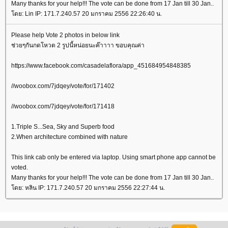
Many thanks for your help!!! The vote can be done from 17 Jan till 30 Jan..
ดย: Lin IP: 171.7.240.57 20 มกราคม 2556 22:26:40 น.
Please help Vote 2 photos in below link
ช่วยๆกันกดโหวต 2 รูปนี้หน่อยนะค๊าาาา ขอบคุณค่า
https://www.facebook.com/casadelaflora/app_451684954848385
//woobox.com/7jdqey/vote/for/171402
//woobox.com/7jdqey/vote/for/171418
1.Triple S...Sea, Sky and Superb food
2.When architecture combined with nature
This link cab only be entered via laptop. Using smart phone app cannot be
voted.
Many thanks for your help!!! The vote can be done from 17 Jan till 30 Jan..
ดย: หลิน IP: 171.7.240.57 20 มกราคม 2556 22:27:44 น.