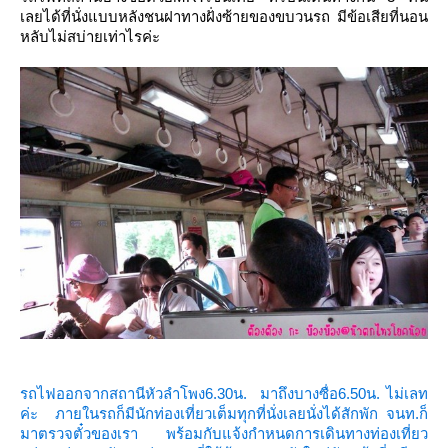
เลยได้ที่นั่งแบบหลังชนฝาทางฝั่งซ้ายของขบวนรถ มีข้อเสียที่นอน
หลับไม่สบ่ายเท่าไรค่ะ
รถไฟออกจากสถานีหัวลำโพง6.30น. มาถึงบางซื่อ6.50น. ไม่เลท
ค่ะ ภายในรถก็มีนักท่องเที่ยวเต็มทุกที่นั่งเล
นั่งได้สักพัก จนท.ก็
มาตรวจตั๋วของเรา พร้อมกับแจ้งกำหนดการเดินทางท่องเที่ยว