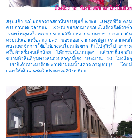
สรุปแล้ว รถไฟออกจากสถานีนครปฐมก็ 8.45น. เลทสุดชีวิต ตอน
ครบกำหนดเวลาตอน 8.20น.คนกลับมาที่รถยังไม่ถึงครึ่งด้วยซ้ำ
จนท.ก็หงุดหงิดเพราะประกาศเรียกหลายรอบมากๆ กว่าจะมากัน
ครบเล่นเอาเหงื่อตกเลยค่ะ พอรถออกจากนครปฐม เราสามคนก็
ตบะแตกจัดการโซ้ยไก่ย่างจนไม่เหลือซาก กินไปดูวิวไป อากาศ
ครึ้มฟ้าครึ้มฝนเล็กน้อย ได้อารมณ์แบบสุดๆ แล้วเราก็แยกกับ
ขบวนหัวหินที่ชุมทางหนองปลาดุกนี่เอง
ประมาณ 10 โมงนิดๆ
เราก็เดินทางมาถึงสะพานข้ามแม่น้ำแควจ.กาญจนบุรี โดยมี
เวลาให้เดินเล่นชมวิวประมาณ 30 นาทีค่ะ