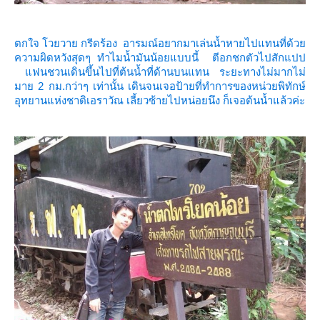
ตกใจ โวยวาย กรีดร้อง อารมณ์อยากมาเล่นน้ำหายไปแทนที่ด้ว
ความผิดหวังสุดๆ ทำไมน้ำมันน้อยแบบนี้ ตีอกชกตัวไปสักแปป
ฟนชวนเดินขึ้นไปที่ต้นน้ำที่ด้านบนแทน ระยะทางไม่มากไม่
มาย 2 กม.กว่าๆ เท่านั้น
เดินจนเจอป้ายที่ทำการของหน่วยพิทักษ์
อุทยานแห่งชาติเอราวัณ เลี้ยวซ้ายไปหน่อยนึง ก็เจอต้นน้ำแล้วค่ะ