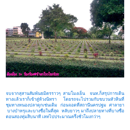
จบจากสุสานสัมพันธมิตรราวๆ สามโมงเย็น จนท.ก็สรุปการเดิน
ทางแล้วเราก็เข้าสู่ห้วงนิทรา โดยรถจะไปรวมกับขบวนหัวหินที่
ชุมทางหนองปลาดุกเช่นเดิม ก่อนจอดที่สถานีนครปฐม ศาลายา
บางบำหรุและบางซื่อในที่สุด หลับยาวๆ มาถึงปลายทางที่บางซื่อ
ตอนสองทุ่มสิบนาที เลทไปประมาณครึ่งชั่วโมงกว่าๆ