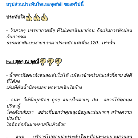
สรุปส่วนประทับใจและจุดfail ของทริปนี้
ประทับใจ
- วิวสวยๆ บรรยากาศดีๆ ที่ไม่เคยเห็นมาก่อน ถือเป็นการพักผ่อน
กับการชม
ธรรมชาติแบบง่ายๆ ราคาประหยัดแค่เพียง 120-. เท่านั้น
Fail สุดๆ ณ จุดนี้
- น้ำตกเหือดแห้งจนลงเล่นไม่ได้ แม้จะเข้าหน้าฝนแล้วก็ตาม ยังดี
ที่ได้ลง
เล่นที่ต้นน้ำนิดหน่อย พอหายเจ็บใจบ้าง
- จนท. ให้ข้อมูลผิดๆ ถูกๆ จนงงไปตามๆ กัน อยากได้คุณลุง
ปรีชาผู้
ด่งดังกลับมา อย่างที่บอกว่าคุณลุงข้อมูลแน่นมากๆ สร้างความ
ประทับ
จติดต่อกันมาหลายปีแล้วด้ว
- จนท. บริการไม่ค่อยน่าประทับใจเหมือนทางขบวนสวนสน