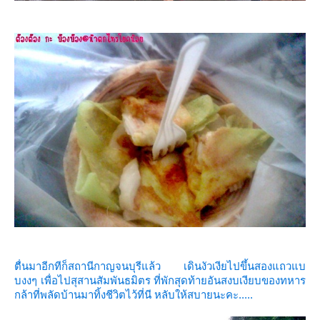
ตื่นมาอีกทีก็สถานีกาญจนบุรีแล้ว เดินงัวเงียไปขึ้นสองแถวแบ
บงงๆ เพื่อไปสุสานสัมพันธมิตร ที่พักสุดท้ายอันสงบเงียบของทหาร
กล้าที่พลัดบ้านมาทิ้งชีวิตไว้ที่นี หลับให้สบายนะคะ.....