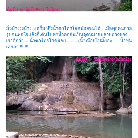
มั่วบ้างงงบ้าง แต่ก็มาถึงน้ำตกไทรโยคน้อยจนได้ เมื่อทุกคนถ่า
รูปจนพอใจแล้วก็เดินไปหาน้ำตกอันเป็นจุดหมายปลายทางของ
เราดีกว่า.....น้ำตกไทรโยคน้อย..........(น้ำ)น้อยไปมั๊ยอ่ะ น้ำขุ่น
เลยอ่า!!!!!!!!!