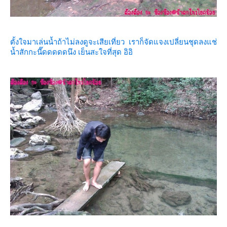
ตั้งใจมาเล่นน้ำถ้าไม่ลงดูจะเสียเที่ยว เราก็จัดแจงเปลี่ยนชุดลงแช่
น้ำสักกะนี๊ดดดดดนึง เย็นสะใจที่สุด อิอิ