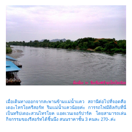
เมื่อเดินทางออกจากสะพานข้ามแม่น้ำแคว สถานีต่อไปที่จอดคือ
เดอะไทรโยครีสอร์ท ริมแม่น้ำแควน้อยค่ะ การรถไฟมีดิลกับที่นี่
เป็นทริปเดอะสวนไทรโยค แอดเวนเจอร์ปาร์ค โดยสามารถเล่น
กิจกรรมของรีสอร์ทได้ชิ้นนึง สนนราคาชั้น 3 คนละ 270-.ค่ะ