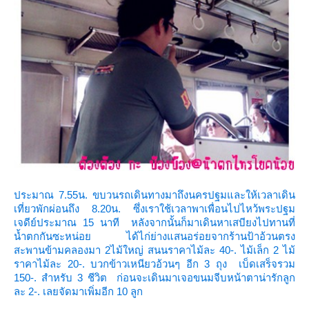
ประมาณ 7.55น. ขบวนรถเดินทางมาถึงนครปฐมและให้เวลาเดิน
เที่ยวพักผ่อนถึง 8.20น. ซึ่งเราใช้เวลาพาเพื่อนไปไหว้พระปฐม
เจดีย์ประมาณ 15 นาที หลังจากนั้นก็มาเดินหาเสบียงไปทานที่
น้ำตกกันซะหน่อย ได้ไก่ย่างแสนอร่อยจากร้านป้าอ้วนตรง
สะพานข้ามคลองมา 2ไม้ใหญ่ สนนราคาไม้ละ 40-. ไม้เล็ก 2 ไม้
ราคาไม้ละ 20-. บวกข้าวเหนียวอ้วนๆ อีก 3 ถุง เบ็ดเสร็จรวม
150-. สำหรับ 3 ชีวิต ก่อนจะเดินมาเจอขนมจีบหน้าตาน่ารักลูก
ละ 2-. เลยจัดมาเพิ่มอีก 10 ลูก