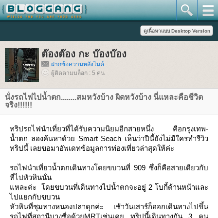
ต๊องต๊อง กะ บ๊องบ๊อง
ฝากข้อความหลังไมค์
ผู้ติดตามบล็อก : 5 คน
นั่งรถไฟไปน้ำตก........สมหวังบ้าง ผิดหวังบ้าง นี่แหละคือชีวิต
จริง!!!!!!
ทริปรถไฟนำเที่ยวที่ได้รับความนิยมอีกสายหนึ่ง คือกรุงเทพ-
น้ำตก ลองค้นหาด้วย Smart Seach เห็นว่าปีนี้ยังไม่มีใครทำรีวิว
ทริปนี้ เลยขอมาอัพเดทข้อมูลการท่องเที่ยวล่าสุดให้ค่ะ
รถไฟนำเที่ยวน้ำตกเดินทางโดยขบวนที่ 909 ซึ่งก็คือสายเดียวกับ
ที่ไปหัวหินนั่น
หละค่ะ โดยขบวนที่เดินทางไปน้ำตกจะอยู่ 2 โบกี้ด้านหน้าและ
ไปแยกกับขบวน
หัวหินที่ชุมทางหนองปลาดุกค่ะ เช้าวันเสาร์ก็ออกเดินทางไปขึ้น
รถไฟที่สถานีบางซื่อด้วยMRTเช่นเคย ทริปนี้เดินทางกัน 3 คน