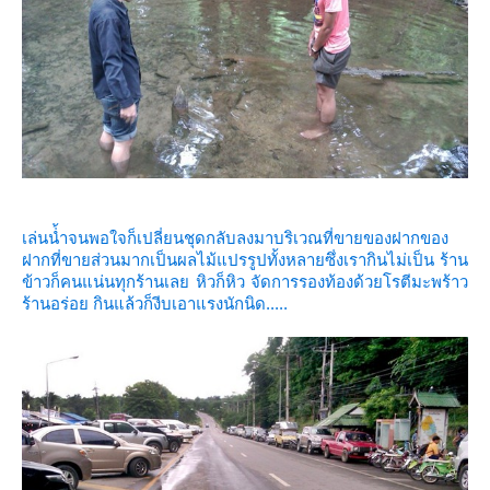
เล่นน่้ำจนพอใจก็เปลี่ยนชุดกลับลงมาบริเวณที่ขายของฝาก
ของ
ฝากที่ขายส่วนมากเป็นผลไม้แปรรูปทั้งหลายซึ่งเรากินไม่เป็น ร้าน
ข้าวก็คนแน่นทุกร้านเล
หิวก็หิว จัดการรองท้องด้วยโรตีมะพร้าว
ร้านอร่อ
กินแล้วก็งีบเอาแรงนักนิด.....