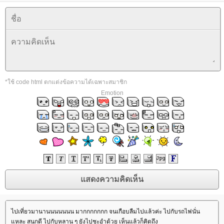
*ใช้ code html ตกแต่งข้อความได้เฉพาะสมาชิก
Emotion
ไปเที่ยวมานานนนนนนน มากกกกกกก จนเกือบลืมไปแล้วค่ะ ไปกับรถไฟนั่น
หละ สนุกดี ไปกับหลาน ๆ ยังไปชะอำด้วย เห็นแล้วก็คิดถึง