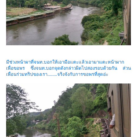
มีช่วงหน้าผาที่จนท.บอกให้เอามือแตะแล้วเอามาแตะหน้าผาก
เพื่อขอพร ซึ่งจนท.บอกจุดดังกล่าวผิดไปสองรอบด้วยกัน ส่วน
เพื่อนร่วมทริปของเรา........จริงจังกับการขอพรที่สุดอ่ะ