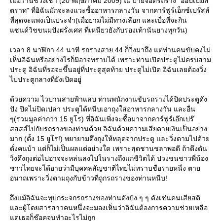
เมื่อวานช่วงเช้า (20 พฤษภาคม 2009) ณ ป้ายจอดรถราง "ออปเป็มส
ตราท" ที่อิฉันมักจะลงแวะซื้ออาหารกลางวัน จากคาร์ฟูร์เอ็กซ์เปร๊สส์
ที่สุดจะแพงเป็นประจำ(เมื่อยามไม่มีทางเลือก และเบื่อที่จะกิน
ซนด์วิชขนมปังฝรั่งเศส ที่เหนียวยังกับรองเท้านันยางทุกวัน)
เวลา 8 นาฬิกา 44 นาที รถรางสาย 44 ก็วิ่งมาถึง แต่ท่านคนขับคงไม่
เห็นอิฉันหรืออย่างไรก็มิอาจทราบได้ เพราะท่านเปิดประตูไม่ครบสาม
ประตู อิฉันที่รอจะขึ้นอยู่ที่ประตูสุดท้าย ประตูไม่เปิด อิฉันเลยต้องวิ่ง
ไปประตูกลางที่ยังเปิดอยู่
ด้วยความ ไวปานสายฟ้าแลบ ท่านพนักงานขับรถรางได้ปิดประตูดัง
ปัง ปิดไม่ปิดเปล่า ประตูได้หนีบเอาถุงใส่อาหารกลางวัน และอื่น
ๆ(รวมมูลค่ากว่า 15 ยูโร) ที่อิฉันเพิ่งจะซื้อมาจากคาร์ฟูร์เอ๊กเปร๊
สสสส์ไปกับรถรางของท่านด้วย อิฉันด้วยความเสียดายเงินเป็นอย่าง
มาก (ตั้ง 15 ยูโร!) พยายามดึงถุงให้หลุดจากประตู และวิ่งตามไปด้ว
ดั่งคนบ้า แต่ก็ไม่เป็นผลแต่อย่างใด เพราะสุดชานชลาพอดี ถ้าดึงดัน
วิ่งดึงถุงต่อไปอาจจะหล่นลงไปในรางถึงแก่ชีวิตได้ ปวงชนชาวพี่น้อง
ชาวไทยจะได้อายว่ามีบุคคลสัญชาติไทยไม่ทราบชื่อรายหนึ่ง ตา
อนาถเพราะวิ่งตามถุงกับข้าวที่ถูกรถรางของท่านหนีบ!
ถึงแม้อิฉันจะทุบกระจกรถรางของท่านดังปัง ๆ ๆ ดังเช่นคนเสียสติ
ละผู้โดยสารสาวคนหนึ่งจะมองเห็นว่าอิฉันต้องการความช่วยเหลือ
ต่เธอก็ช๊อคจนทำอะไรไม่ถูก