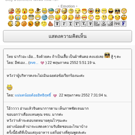
+
Emotion
+
หย น่ากัวอะ เฮ้อ....จิงด้วยคะ ถ้าเป็นเสื้อ เป็นผ้าพันคอ คงแย่เล
สู้ ๆ คะ
ดย: อีฟเอง... (
eve...
) 22 พฤษภาคม 2552 5:51:19 น.
หวังว่าผู้บริหารคงจะไม่เมินเฉยต่อข้อเรียกร้องนะค่ะ
ดย:
ม่มดน้อยด้อยอิทธิฤทธิ์
22 พฤษภาคม 2552 7:31:04 น.
อ้วววว อ่านแล้วจินตนาการตาม เห็นภาพชัดเจนมาก
ขอบอกว่าเคืองแทนคุณ จขบ. มากค่ะ
หวังว่าเค้าจะตอบจดหมายคุณไวๆนะคะ
อย่างน้อยเค้าน่าจะแสดงความรับผิดชอบอะไรมาบ้าง
ครั้งนี้ยังดีที่เป็นแค่ถุงอาหาร แต่ก็อย่างที่คุณพูดล่ะค่ะ