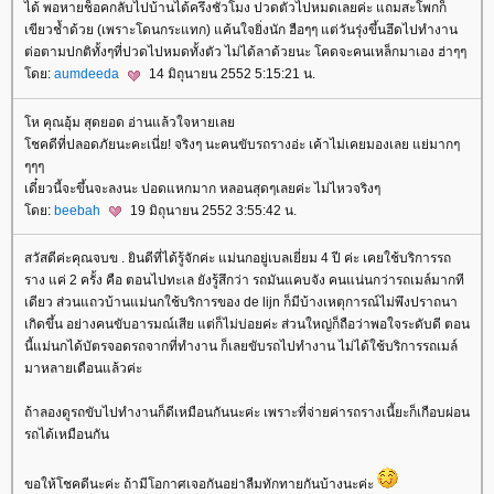
ได้ พอหายช็อคกลับไปบ้านได้ครึ่งชั่วโมง ปวดตัวไปหมดเลยค่ะ แถมสะโพกก็
เขียวช้ำด้วย (เพราะโดนกระแทก) แค้นใจยิ่งนัก ฮือๆๆ แต่วันรุ่งขึ้นฮึดไปทำงาน
ต่อตามปกติทั้งๆที่ปวดไปหมดทั้งตัว ไม่ได้ลาด้วยนะ โคดจะคนเหล็กมาเอง ฮ่าๆๆ
ดย:
aumdeeda
14 มิถุนายน 2552 5:15:21 น.
ห คุณอุ้ม สุดยอด อ่านแล้วใจหายเล
ชคดีที่ปลอดภัยนะคะเนี่ย! จริงๆ นะคนขับรถรางอ่ะ เค้าไม่เคยมองเลย แย่มากๆ
ๆๆๆ
เดี๋ยวนี้จะขึ้นจะลงนะ ปอดแหกมาก หลอนสุดๆเลยค่ะ ไม่ไหวจริงๆ
ดย:
beebah
19 มิถุนายน 2552 3:55:42 น.
สวัสดีค่ะคุณจบข . ยินดีที่ได้รู้จักค่ะ แม่นกอยู่เบลเยี่ยม 4 ปี ค่ะ เคยใช้บริการรถ
ราง แค่ 2 ครั้ง คือ ตอนไปทะเล ยังรู้สึกว่า รถมันแคบจัง คนแน่นกว่ารถเมล์มากที
เดียว ส่วนแถวบ้านแม่นกใช้บริการของ de lijn ก็มีบ้างเหตุการณ์ไม่พึงปราถนา
เกิดขึ้น อย่างคนขับอารมณ์เสีย แต่ก็ไม่บ่อยค่ะ ส่วนใหญ่ก็ถือว่าพอใจระดับดี ตอน
นี้แม่นกได้บัตรจอดรถจากที่ทำงาน ก็เลยขับรถไปทำงาน ไม่ได้ใช้บริการรถเมล์
มาหลายเดือนแล้วค่ะ
ถ้าลองดูรถขับไปทำงานก็ดีเหมือนกันนะค่ะ เพราะที่จ่ายค่ารถรางเนี้ยะก็เกือบผ่อน
รถได้เหมือนกัน
ขอให้โชคดีนะค่ะ ถ้ามีโอกาศเจอกันอย่าลืมทักทายกันบ้างนะค่ะ