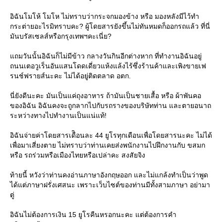
อิฉันโมโห้ โมโห ไม่ทราบว่ากระจกมองข้าง หรือ มองหลังมีไว้ทำ
กระต่ายอะไรมิทราบคะ? ผู้โดยสารยังขึ้นไม่ทันหมดก็ออกรถแล้ว ที่นี่
มันบรัสเซลส์หรือกรุงเทพฯคะเนี่ย?
ถมวันนั้นอิฉันก็ไม่มีข้าว กลางวันกินอีกต่างหาก ที่ทำงานอิฉันอยู่
ถนนเตอวูเร็นอันแสนโดดเดี่ยวแห้งแล้งไร้ซึ่งร้านค้าและเพิงขายเฟ
รนช์ฟรายส์นะคะ ไม่ได้อยู่ติดตลาด อตก.
นี่ยังดีนะคะ มันเป็นแค่ถุงอาหาร ถ้ามันเป็นชายเสื้อ หรือ ผ้าพันคอ
ของอิฉัน อิฉันคงจะถูกลากไปกับรถรางของบริษัทท่าน และตายอนาถ
ระหว่างทางไปทำงานเป็นแน่แท้!
อิฉันจ่ายค่าโดยสารเดืิอนละ 44 ยูโรทุกเดือนเพื่อโดยสารนะคะ ไม่ได้
เพื่อมาเสี่ยงตาย ไม่ทราบว่าท่านเคยส่งพนักงานไปฝึกงานกับ ขสมก
หรือ รถร่วมหรือเมืองไทยหรือเปล่าคะ สงสัยจิง
ท้ายนี้ หวังว่าท่านคงอ่านภาษาอังกฤษออก และไม่แกล้งทำเป็นว่าพูด
ได้แต่ภาษาฝรั่งเศสนะ เพราะเว็บไซต์ของท่านมีทั้งสามภาษา อย่ามา
ตู่
อิฉันไม่ต้องการเงิน 15 ยูโรคืนหรอกนะคะ แต่ต้องการคำ