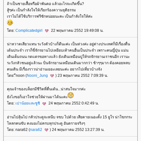
ถ้าเป็นชายเสื้อหรือผ้าพันคอ แล้วอะไรจะเกิดขึ้น?
สู้ๆค่ะ เป็นกำลังใจให้เรียกร้องความยุติธรรม
เราไม่ได้ใช้บริการฟรีซักหน่อยนะคะ เป็นกำลังใจให้ค่ะ
ดย:
Complicatedgirl
22 พฤษภาคม 2552 19:49:08 น.
น่าหวาดเสียวแทน ระวังตัวบ้างก็ดีนะค่ะ เป็นห่วงค่ะ อยู่ต่างประเทศก็มีเรื่องตื่น
เต้นประจำ เราก็ขี่จักรยานไปเหยียบเท้าคนอื่นเป็นประจำ เพราะคนญี่ปุ่น แม่น
เดินเต็มถนน กดแตรขอทางแล้ว ยังเดินเหมือนปูให้รถจักรยานเราชนอีก เรานะ
ระวังกลัวชนอยู่แล้วนะ ปั่นจักรยานเหมือนเดินมากกว่า ช้าๆๆมาก ต้องคอยหลบ
คนเดิน มีเรื่องราวน่าอ่านเยอะเลยนะค่ะ อยากไปเที่ยวบ้างจัง
ดย: ืnoon (
Nooni_Jung
) 23 พฤษภาคม 2552 7:09:39 น.
คุณเจ้าของบล็อกมีชีวิตที่ตื่นเต้น...น่าสนใจมากค่ะ
ังไงขอก็เอาใจช่วยให้ผ่านมาได้นะคะ
ดย:
เปาน้อยและซูชิ
24 พฤษภาคม 2552 0:42:49 น.
อ่านไปลุ้นไป กลัวประตูจะหนีบ จขบ ไปด้วย เสียดายเนอะตั้ง 15 ยูโร น่าโขกกระ
หลกคนขับ คงมองไม่ครบทุกประตู อันตรายจริงๆ
ดย: nara62 (
nara62
) 24 พฤษภาคม 2552 13:27:39 น.