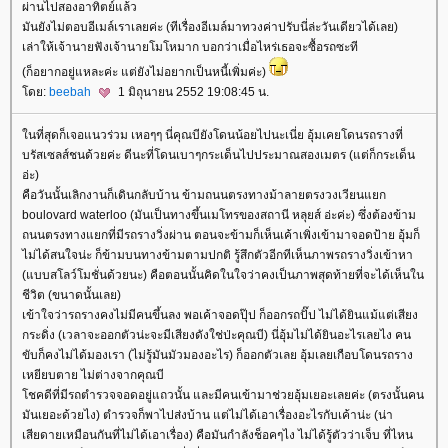
ผ่านไปสองอาทิตย์แล้ว
มันยังไม่ตอบอีเมล์เราเลยค่ะ (ทีเรื่องอีเมล์มาทวงค่าปรับนี่ล่ะวันเดียวได้เลย)
เล่าให้เจ้านายฟังเจ้านายโมโหมาก บอกว่าเมื่อไหร่เธอจะซื้อรถซะที
(ก็อยากอยู่แหละค่ะ แต่ยังไม่อยากเป็นหนี้เพิ่มค่ะ)
ดย:
beebah
1 มิถุนายน 2552 19:08:45 น.
นที่สุดก็เจอแนวร่วม เหอๆๆ นี่คุณบียังโดนน้อยไปนะเนี่ย อุ้มเคยโดนรถรางที่
บรัสเซลส์ชนด้วยค่ะ ดีนะที่โดนเบาๆกระเด็นไปประมาณสองเมตร (แต่ก็กระเด็น
อ่ะ)
คือวันนั้นเลิกงานก็เดินกลับบ้าน ข้ามถนนตรงทางม้าลายตรงวงเวียนแยก
boulovard waterloo (มันเป็นทางขึ้นเมโทรของสถานี หลุยส์ อ่ะค่ะ) ซึ่งต้องข้าม
ถนนตรงทางแยกที่มีรถรางวิ่งผ่าน ตอนจะข้ามก็เห็นเค้าเพิ่งเข้ามาจอดป้าย อุ้มก็
ไม่ได้สนใจน่ะ ก็ข้ามบนทางข้ามตามปกติ รู้สึกตัวอีกทีเห็นภาพรถรางวิ่งเข้าหา
(แบบสโลว์โมชั่นด้วยนะ) คือตอนนั้นคิดในใจว่าคงเป็นภาพสุดท้ายที่จะได้เห็นใน
ชีวิต (ขนาดนั้นเลย)
เข้าใจว่ารถรางคงไม่มีคนขึ้นลง พอเค้าจอดปุ๊ป ก็ออกรถปั๊ป ไม่ได้ยินแม้แต่เสียง
กระดิ่ง (เวลาจะออกตัวน่ะจะมีเสียงดังใช่ป่ะคุณบี) นี่อุ้มไม่ได้ยินอะไรเลยไง คน
ขับก็คงไม่ได้มองเรา (ไม่รู้มันมัวมองอะไร) ก็ออกตัวเลย อุ้มเลยเกือบโดนรถราง
เหยียบตาย ไม่ต่างจากคุณบี
ชคดีที่มีรถตำรวจจอดอยู่แถวนั้น และมีคนเข้ามาช่วยอุ้มเยอะเลยค่ะ (ตรงนั้นคน
มันเยอะด้วยไง) ตำรวจก็พาไปส่งบ้าน แต่ไม่ได้เอาเรื่องอะไรกับเค้าน่ะ (น่า
เสียดายเหมือนกันที่ไม่ได้เอาเรื่อง) คือมันกำลังช็อคๆไง ไม่ได้รู้ตัวว่าเจ็บ ที่ไหน