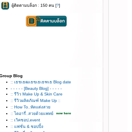
ผู้ติดตามบล็อก : 150 คน [
?
]
Group Blog
:: เธชเธฒเธฃเธเธฑเธ Blog date
- - - - - [Beauty Blog] - - - - -
:: รีวิว Make Up & Skin Care
:: รีวิวผลิตภัณฑ์ Make Up ::
:: How To..หัดแต่งสว
:: ไดอารี่..สวยด้วยแพทย์
:: เวิคชอป,event
:: แฟชั่น & ชอปปิ้ง