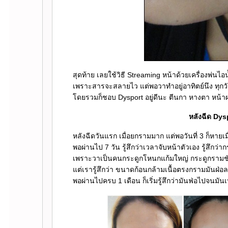
สุดท้าย เลยใช้วิธี Streaming หน้าด้วยเครื่องพ่
เพราะสารจะสลายไว แต่พอวาทำอยู่อาทิตย์นึง ทุกวัน 
ดยรวมก็ชอบ Dysport อยู่ดีนะ ตีนกา หางตา หน้
หลังฉีด Dysp
หลังฉีดวันแรก เมื่อยกรามมาก แต่พอวันที่ 3 ก็หายเม
พอผ่านไป 7 วัน รู้สึกว่าเวลาจับหน้าตัวเอง รู้สึกว
เพราะวาเป็นคนกระดูกโหนกแก้มใหญ่ กระดูกรามชัด
ต่เรารู้สึกว่า ขนาดก้อนกล้ามเนื้อตรงกรามมันฝ่อล
พอผ่านไปครบ 1 เดือน ก็เริ่มรู้สึกว่ามันฟ่อไปจนมันเ