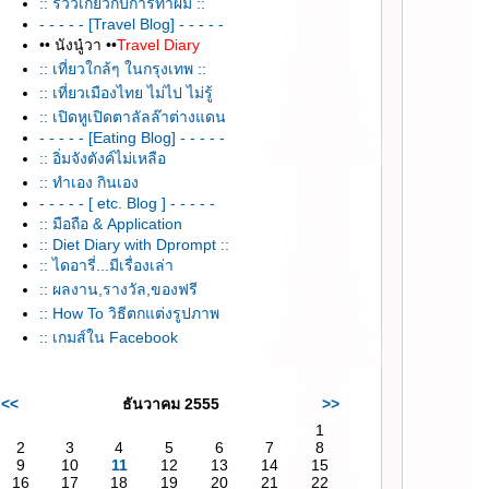
:: รีวิวเกี่ยวกับการทำผม ::
- - - - - [Travel Blog] - - - - -
•• นังนู๋วา ••
Travel Diary
:: เที่ยวใกล้ๆ ในกรุงเทพ ::
:: เที่ยวเมืองไทย ไม่ไป ไม่รู้
:: เปิดหูเปิดตาลัลล๊าต่างแดน
- - - - - [Eating Blog] - - - - -
:: อิ่มจังตังค์ไม่เหลือ
:: ทำเอง กินเอง
- - - - - [ etc. Blog ] - - - - -
:: มือถือ & Application
:: Diet Diary with Dprompt ::
:: ไดอารี่...มีเรื่องเล่า
:: ผลงาน,รางวัล,ของฟรี
:: How To วิธีตกแต่งรูปภาพ
:: เกมส์ใน Facebook
<<
ธันวาคม 2555
>>
1
2
3
4
5
6
7
8
9
10
11
12
13
14
15
16
17
18
19
20
21
22