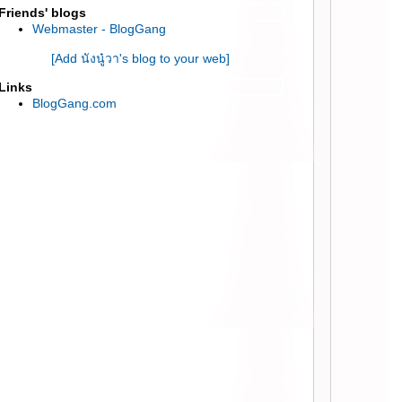
Friends' blogs
:: ทำ GentleYag ลบเล้นเลือดข้างแก้ม ที่ 55th
Webmaster - BlogGang
Clinic สีลม Complex ::
:: ลองทำทรีตเมนท์ลดสิวเสี้ยน และสิวอักเสบ ที่
[Add นังนู๋วา's blog to your web]
Skin Deep Clinic ::
Links
:: การฉีดเสริมจมูกปลายหยดน้ำด้วย filler ที่
BlogGang.com
อะตอมคลีนิค ::
:: ทดลองทรีตเมนท์หน้าใส Ultra Deep Layer
ที่วุฒิศักดิ์ คลีนิค ::
:: ฉีด Filler ให้ผิวดูใส วาวๆเหมือนสาวเกาหลี ::
:: รีวิว ฉีด filler จมูก ด้วยเข็มปลายทู่ (Blunt
cannula) ::
:: รีวิว กำจัดไขมันด้วยความเย็นด้วยเครื่อง
CoolSclupting ::
:: ฉีด Filler เติมเต็มใต้ตา และร่องแก้ม ครั้งที่ 2
::
:: ผลลัพท์ 1 เดือน หลังฉีด Dysport ลดริ้วรอย/
ลดกราม ::
:: รีวิว Laser ทำหน้า,รักแร้ ขาวใส ใหม่จาก
่าน Gangnum ::
:: One Day Make Over ที่พฤกษาคลีนิค ::
:: รีวิวฉีด Filler เติมเต็มแอ่ง และ ริ้วรอยใต้ตา