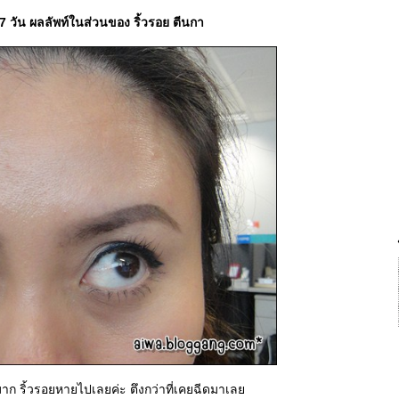
7 วัน ผลลัพท์ในส่วนของ ริ้วรอย ตีนกา
ตึงมาก ริ้วรอยหายไปเลยค่ะ ตึงกว่าที่เคยฉีดมาเล