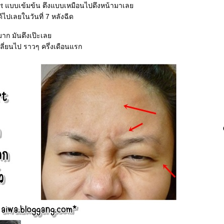
rt แบบเข้มข้น ตึงแบบเหมือนไปดึงหน้ามาเล
่ได้ไปเลยในวันที่ 7 หลังฉีด
าก มันตึงเป๊ะเล
เปลี่ยนไป ราวๆ ครึ่งเดือนแรก