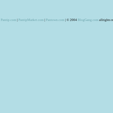
Pantip.com
|
PantipMarket.com
|
Pantown.com
| © 2004
BlogGang.com
allrights 