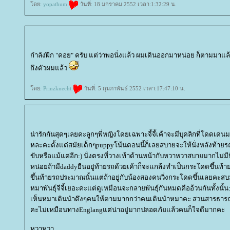
ดย:
yopathum
วันที่: 18 มกราคม 2552 เวลา:1:32:29 น.
กำลังฝึก "คอย" ครับ แต่ว่าพอนั่งแล้ว ผมเดินออกมาหน่อย ก็ตามมาแล้วคร
ถึงตัวผมแล้ว
ดย:
Prinzknecht
วันที่: 5 กุมภาพันธ์ 2552 เวลา:17:47:10 น.
น่ารักกันสุดๆเลยคะลูกๆพี่หญิงโดยเฉพาะจี้จี้เค้าจะมีบุคลิกที่โดดเด่นม
หละคะตั้งแต่สมัยเด็กๆpuppyโน้นตอนนี้ก็เลยสบายจะให้นั่งหลังท้ายรถห
ขับหรือแม้แต่อีก:) นั่งตรงที่วางเท้าด้านหน้ากับหวาหวาสบายมากไม่
หน่อยถ้ามีdaddyยืนอยู่ท้ายรถด้วยเค้าก็จะแกล้งทำเป็นกระโดดขึ้นท้าย
ขึ้นท้ายรถประมาณนั้นแต่ถ้าอยู่กับน้องสองคนวิ่งกระโดดขึ้นเลยคะสบม.ท
หมาพันธุ์จีจี้เยอะคะแต่ดูเหมือนจะกลายพันธุ์กันหมดคืออ้วนกันทั้งนั้
เห็นหมาเดินนำดึงๆคนให้ตามมากกว่าคนเดินนำหมาคะ สวนสารธารณะท
คะไม่เหมือนทางEnglangแต่น่าอยู่มากปลอดภัยแล้วคนก็ใจดีมากคะ
หวาหวา