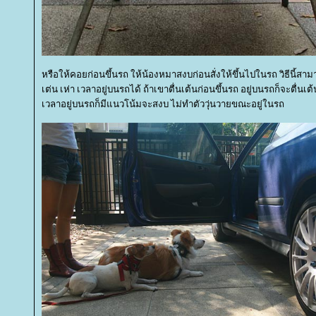
หรือให้คอยก่อนขึ้นรถ ให้น้องหมาสงบก่อนสั่งให้ขึ้นไปในรถ วิธีนี้สาม
เต่น เห่า เวลาอยู่บนรถได้ ถ้าเขาตื่นเต้นก่อนขึ้นรถ อยู่บนรถก็จะตื่นเ
เวลาอยู่บนรถก็มีแนวโน้มจะสงบ ไม่ทำตัววุ่นวายขณะอยู่ในรถ