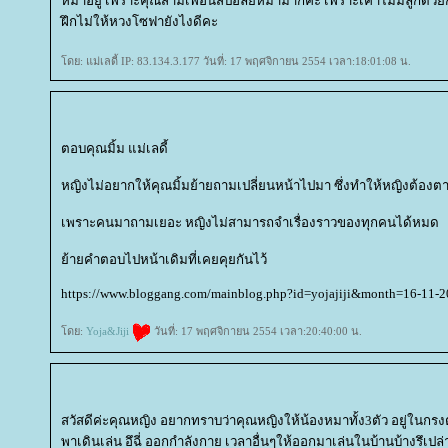
หมาอยู่ เพราะคุณสามีเพืีอนสปอล์ยหมามากค่ะ เพราะเค้าไม่มีลูกด้วยกั
ฝึกไม่ให้หวงโซฟายังไงดีคะ
ดย: แม่เลดี้ IP: 83.134.3.177 วันที่: 17 พฤศจิกายน 2554 เวลา:18:01:08 น.
ตอบคุณมิ้ม แม่เลดี้
หญิงไม่อยากให้คุณมิ้มย้ายถามเปลี่ยนหน้าไปมา ซึ่งทำให้หญิงต้อง
เพราะคนมาถามเยอะ หญิงไม่สามารถจำเรื่องราวของทุกคนได้หมด
้ายคำตอบไปหน้าเดิมที่เคยคุยกันไว้
https://www.bloggang.com/mainblog.php?id=yojajiji&month=16-11
ดย:
Yoja&Jiji
วันที่: 17 พฤศจิกายน 2554 เวลา:20:40:00 น.
สวัสดีค่ะคุณหญิง อยากทราบว่าคุณหญิงให้น้องหมาทั้ง3ตัว อยู่ในกรง
พาเดินเล่น อึฉี่ ออกกำลังกาย เวลาอื่นๆให้ออกมาเล่นในบ้านบ้างรึเปล่