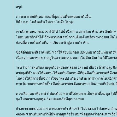
สรุป
ภาวะอารมณ์ที่เหมาะสมที่สุดก่อนที่จะพบหมาตัวอื่น
ก็คือ สงบ ไม่ตื่นเต้น ไม่เห่า ไม่ดึง ไม่พุ่ง
เราต้องคุมหมาของเราให้ได้ ให้นั่งนิ่งก่อน สงบก่อน ห้ามเห่า สักพั
ไปดมหมาอีกตัวได้ ถ้าหมาของเรามีภาวะตื่นเต้นหรือท่าทางข่มเมื่อไหร
ก่อนที่ความตื่นเต้นที่มากเกินจะเข้าสู่ความก้าวร้าว
ข้อดีอีกอย่างที่เราคุมหมาเราให้สงบนิ่งก่อนไปพบหมาตัวอื่น หมาตัว
เนื่องจากหมาของเราอยู่ในความควบคุมและไม่ตื่นเต้นเกิน ก็มีโอกาส
ระหว่างการพบกันสายจูงต้องหย่อนตลอดเวลา อย่าลืมว่า ถ้าสายจูงตึ
สายจูงที่ตึง ควรให้ดมกัน ให้ดมก้นกันก่อนดีที่สุดถือเป็นมายาทที่ดีเ
ไม่ควรให้มีการขึ้นขี่ การใช้ขาตะปป หรือ ยกหัวพาดหัว พาดไหล่อีกตั
ตาแข็ง ขนกลางหลังตั้ง เมื่อนั้นควรตักเตือนเพราะเป็นภาวะที่เริ่มข่มอ
ควรเลือกหมาที่จะเข้าไปพบด้วย หมาที่ไปพบควรเป็นหมาที่สมดุล ไม่ตื่
จูง ไม่กลัวหางจุกตูด ก็จะปลอดภัยที่สุดเวลาพบ
ถ้าอยากจะทดลองว่าหมาของเราก้าวร้าวหรือไม่เวลาจะไปพบหมาอีกต
-ลองพาเขาเดินผ่านรั้วที่มีหมาอยู่หลังรั้ว หมาที่อยู่หลังรั้วอาจเห่าหรื