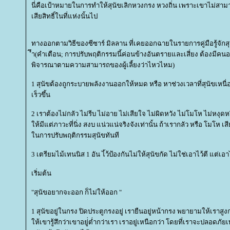
นี่คือเป้าหมายในการทำให้สุนัขเลิกหวงกรง หวงถิ่น เพราะเขาไม่ส
เสียสิทธิ์ในที่แห่งนั้นไป
ทางออกตามวิธีของซีซาร์ มิลลาน ที่เคยออกฉายในรายการคู่มือรู้จักสุ
ึำ(คำเตือน; การปรับพฤติกรรมนี้ค่อนข้างอันตรายและเสี่ยง ต้องมีคนอยู
พิจารณาตามความสามารถของผู้เลี้ยงว่าไหวไหม)
1 สุนัขต้องถูกระบายพลังงานออกให้หมด หรือ หาช่วงเวลาที่สุนัขเหนื่อย
เร็วขึ้น
2 เราต้องไม่กลัว ไม่รีบ ไม่อาย ไม่เสียใจ ไม่ผิดหวัง ไม่โมโห ไม่หงุดห
ห้มีแต่ภาวะที่นิ่ง สงบ แน่วแน่จริงจังเท่านั้น ถ้าเรากลัว หรือ โมโห 
นการปรับพฤติกรรมสุนัขทันที
3 เตรียมไม้เทนนิส 1 อัน ไ้ว้ป้องกันไม่ให้สุนัขกัด ไม่ใช่เอาไว้ตี แต่เอาไ
เริ่มต้น
"สุนัขอยากจะออก ก็ไม่ให้ออก "
1 สุนัขอยู่ในกรง ปิดประตูกรงอยู่ เรายืนอยู่หน้ากรง พยายามให้เราสูง
ห้เขารู้สึกว่าเขาอยู่่ต่ำกว่าเรา เราอยู่เหนือกว่า โดยที่เราจะปลอดภัย