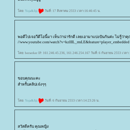
ดย:
Yoja&Jiji
วันที่: 17 สิงหาคม 2553 เวลา:16:46:45 น.
พอดีไปเจอวีดีโอนี้มา เห็นว่าน่ารักดี เลยเอามาแบ่งปันกันค่ะ ไม่รู้ว่าค
//www.youtube.com/watch?v=kzlIIL_rmLE&feature=player_embedded
ดย: berserker IP: 161.246.45.236, 161.246.254.167 วันที่: 6 กันยายน 2553 เวลา:
ขอบคุณนะคะ
สำหรัับคลิปเจ๋งๆๆ
ดย:
Yoja&Jiji
วันที่: 6 กันยายน 2553 เวลา:14:23:26 น.
สวัสดีครับ คุณหญิง