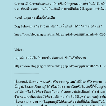
น้ำตาล เจ้าน้ำตาลก็เลยแง่มกลับ หรือ มีปัญหาทั้งสองตัว อันนี้ก็ต
หมา ต้องห้ามหมาก่อนกัดกันเป็นด้วย และพี่ก็ต้องมีข้อมูลมากกว่านี
ลองอ่านดูนะคะ เผื่อเป็นไอเดี
Dog Behavior;สุนัขในบ้านไม่ถูกกัน เห็นกันไม่ได้มีกัด ทำไงดีหนอ?
https://www.bloggang.com/mainblog.php?id=yojajiji&month=04-02
Video ;
กฎเหล็ก เคล็ดไม่ลับ หมาใหม่หมาเก่า รักกันยั่งยืนนาน
https://www.bloggang.com/mainblog.php?id=yojajiji&month=25-11
--------------------------
เรื่องขนส่งน้องหมาทางเครื่องบินจาก กรุงเทพไปที่อื่นๆ ที่โรงพยาบาล
นี้อยู่ ยังไงลองปรึกษาดูก็ได้ เรื่องต้องวางยาซึมหรือไม่ อันนี้ก็ขึ้นอ
จะให้ยาหรือ ไม่ให้ยา ขึ้นอยู่กับหมาด้วยนะ ว่านิสัยเป็นอย่างไร ถ้าห
ขังกรงนานๆก็คงต้องมีให้ยา แต่ถ้าหมาดีๆ ไม่มีปัญหาในการอยู่กรงก็
เรื่องความกดอากาศหรืออุณหภูมิใต้ห้องเครื่อง อันนี้ก็ต้องขึ้นอยู่กับน