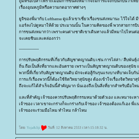
ถูมิหรือเปล่า เพราะเมื่อมีการขนส่งหมา ก็จะมีการแจ้งกับนักบินว่าเที่ย
เรื่องอุณหภูมิหรือความกดอากาศต่างๆ
ูจิของพี่มากับ Lufthansa ดูแล้วเขาเชี่ยวเรื่องขนส่งหมานะ ไว้ใจได้ 
อร์ลงไปดูหมาให้ด้วย ประมาณนั้น ในความคิดของพี่ พวกสายการบิน
การขนส่งหมากว่า เพราะคนต่างชาติเขาเดินทางแล้วมีหมาไปไหนต่อ
จะเคยชินและคล่องกว่า
----------------
การปรับพฤติกรรมทีเ่กี่ยวกับสัญชาตญาณดิบ เช่น การไล่ล่า / สืบพันธุ์
ถิ่น ถือเป็นสิ่งที่ยากและอันตราย เพราะเป็นสัญชาตญาณดิบของสุนัข และ
พวกนี้ที่เกี่ยวกับสัญชาตญาณดิบ มักจะต่อสู้กันรุนแรงบางทีบาดเจ็บกัน
การแก้เรื่องพวกนี้ก็ต้องใช้จิตวิทยาสุนัขสูง ต้องเข้าใจเรื่องจิตวิทยาส
ถึงจะแก้ได้สำเร็จอันนี้สำคัญมาก นั่นเองถึงเป็นสิ่งที่ยากสำหรับมือใหม่ 
ละที่สำคัญ เจ้าของควรปรับพฤติกรรมหมาด้วยตัวเอง และหมาจะหาย เ
เจ้าของ เวลาเขาจะกร่างก็จะกร่างกับเจ้าของ เจ้าของต้องแก้เอง พี่แนะน
เจ้าของจะร่วมมือไหม ทำไหม กล้าไหม
ดย:
Yoja&Jiji
วันที่: 12 สิงหาคม 2553 เวลา:15:18:32 น.