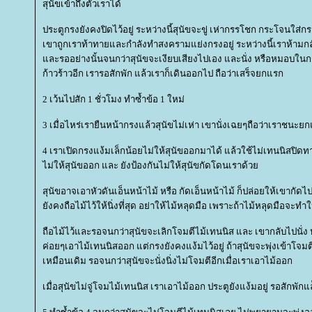
สุนัขเข้าถึงตัวเราได้
ประตูกรงยังคงปิดไว้อยู่ ระหว่างนี้สุนัขจะขู่ เห่ากรรโชก กระโจนใส
เขาถูกเราท้าทายและกำลังทำสงครามแย่งกรงอยู่ ระหว่างนี้เราห้ามกลั
ละรออย่างนั้นจนกว่าสุนัขจะเงียบเสียงไปเอง และนั่ง หรือหมอบในกร
ก้าวร้าวอีก เรารอสักพัก แล้วเราก็เดินออกไป ถือว่าเสร็จยกแรก
2 เว้นไปสัก 1 ชั่วโมง ทำซ้ำข้อ 1 ใหม่
3 เมื่อไหร่เรายืนหน้ากรงแล้วสุนัขไม่เห่า เขานั่งเฉยๆถือว่าเราชนะย
4 เราเปิดกรงแง้มเล็กน้อยไม่ให้สุนัขออกมาได้ แล้วใช้ไม่เทนนิสปิดทา
ไม่ให้สุนัขออก และ ยังป้องกันไม่ให้สุนัขกัดโดนเราด้ว
สุนัขอาจเอาหัวดันเอ็นหน้าไม้ หรือ กัดเอ็นหน้าไม้ ก็ปล่อยให้เขากัดไ
ังคงถือไม้ไว้ให้นิ่งที่สุด อย่าให้ไม้หลุดมือ เพราะถ้าไม้หลุดมือจะทำ
ถือไม้ไว้และรอจนกว่าสุนัขจะเลิกโจมตีไม้เทนนิส และ เขากลับไปนั่ง ห
ค่อยๆเอาไม้เทนนิสออก แต่กรงยังคงแง้มไว้อยู่ ถ้าสุนัขจะพุ่งเข้าโจมตี
เหมือนเดิม รอจนกว่าสุนัขจะนั่งนิ่งไม่โจมตีอีกเมื่อเราเอาไม้ออก
เมื่อสุนัขไม่จู่โจมไม้เทนนิส เราเอาไม้ออก ประตูยังแง้มอยู่ รอสักพัก