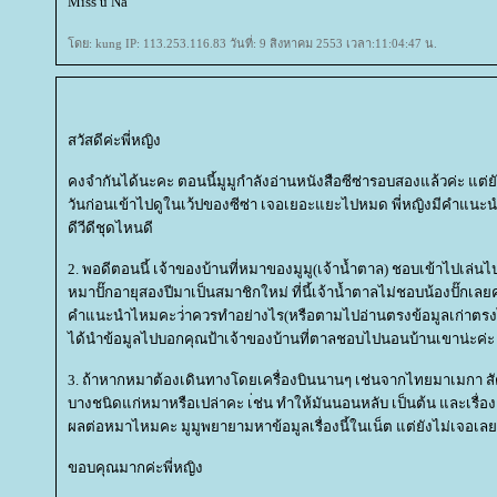
Miss u Na
ดย: kung IP: 113.253.116.83 วันที่: 9 สิงหาคม 2553 เวลา:11:04:47 น.
สวัสดีค่ะพี่หญิง
คงจำกันได้นะคะ ตอนนี้มูมูกำลังอ่านหนังสือซีซ่ารอบสองแล้วค่ะ แต่ยังไม
วันก่อนเข้าไปดูในเว้ปของซีซ่า เจอเยอะแยะไปหมด พี่หญิงมีคำแนะ
ดีวีดีชุดไหนดี
2. พอดีตอนนี้ เจ้าของบ้านที่หมาของมูมู(เจ้าน้ำตาล) ชอบเข้าไปเล่นไ
หมาปั๊กอายุสองปีมาเป็นสมาชิกใหม่ ที่นี้เจ้าน้ำตาลไม่ชอบน้องปั๊กเลยค่ะ 
คำแนะนำไหมคะว่่าควรทำอย่างไร(หรือตามไปอ่านตรงข้อมูลเก่าตรงไห
ได้นำข้อมูลไปบอกคุณป้าเจ้าของบ้านที่ตาลชอบไปนอนบ้านเขาน่ะค่ะ
3. ถ้าหากหมาต้องเดินทางโดยเครื่องบินนานๆ เช่นจากไทยมาเมกา ส
บางชนิดแก่หมาหรือเปล่าคะ เ่ช่น ทำให้มันนอนหลับ เป็นต้น และเรื
ผลต่อหมาไหมคะ มูมูพยายามหาข้อมูลเรื่องนี้ในเน็ต แต่ยังไม่เจอเลย
ขอบคุณมากค่ะพี่หญิง