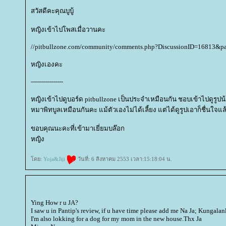
สวัสดีคะคุณบูบู้
หญิงเข้าไปโพสเมื่อวานคะ
//pitbullzone.com/community/comments.php?DiscussionID=16813&p
หญิงเองคะ
----------------
หญิงเข้าไปดูบอร์ด pitbullzone เป็นประจำเหมือนกัน ชอบเข้าไปดูรูป
หมาพิทบูลเหมือนกันคะ แม้ตัวเองไม่ได้เลี้ยง แต่ได้ดูรูปเอาก็ชื่นใจแล
ขอบคุณนะคะที่เข้ามาเยี่ยมบล๊อก
หญิง
ดย:
Yoja&Jiji
วันที่: 6 สิงหาคม 2553 เวลา:15:18:04 น.
Ying How r u JA?
I saw u in Pantip's review, if u have time please add me Na Ja; Kungal
I'm also lokking for a dog for my mom in the new house.Thx Ja