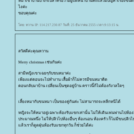
หมาเข้าบ้านบ้างรึเปล่าหรือว่าอยู่แต่หน้าบ้านค่ะแล้วมีปัญหาเรื่องขนติด
ไงค่ะ
ขอบคุณค่ะ
ดย: หวาน IP: 114.217.230.87 วันที่: 25 ธันวาคม 2555 เวลา:9:13:15 น.
สวัสดีค่ะคุณหวาน
Merry christmas เช่นกันค่ะ
สามีหญิงเขาเฉยๆกับขนหมาค่ะ
เพียงแต่ตอนจะไปทำงาน เสื้อผ้าก็ไม่ควรมีขนหมาติด
ตอนกลับมาบ้าน เปลี่ยนเป็นชุดอยู่บ้าน คราวนี้ก้ไม่ต้องกังวลใดๆ
เลี้ยงหมากับขนหมา เป็นของคู่กันค่ะ ไม่สามารถจะหลีกหนีได้
หญิงจะให้หมาอยู่เฉพาะห้องรับแขกเท่านั้น ไม่ให้เดินเพ่นพ่านไปห้อ
ประมาณหนึ่ง ไม่ให้ปลิวไปห้องอื่นๆ ห้องนอน ห้องครัว ก็ไม่มีขนปลิวไ
ล้วเราก็ดูดฝุ่นห้องรับแขกทุกวัน ก็ช่่วยได้ค่ะ