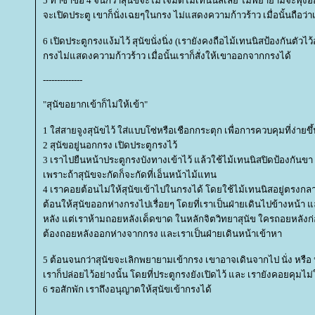
5 ทำซ้ำข้อ 4 จนกว่าสุนัขจะไม่โจมตีไม้เทนนิสเลย ไม่พยายามจะพุ่
จะเปิดประตู เขาก็นั่งเฉยๆในกรง ไม่แสดงความก้าวร้าว เมื่อนั้นถือ
6 เปิดประตูกรงแง้มไว้ สุนัขนั่งนิ่ง (เรายังคงถือไม้เทนนิสป้องกันตัวไว้อ
กรงไม่แสดงความก้าวร้าว เมื่อนั้นเราก็สั่งให้เขาออกจากกรงได้
--------------
"สุนัขอยากเข้าก็ไม่ให้เข้า"
1 ใส่สายจูงสุนัขไว้ ใส่แบบโซ่หรือเชือกกระตุก เพื่อการควบคุมที่ง่ายขึ
2 สุนัขอยู่นอกกรง เปิดประตูกรงไว้
3 เราไปยืนหน้าประตูกรงบังทางเข้าไว้ แล้วใช้ไม้เทนนิสปิดป้องกันขา ห
เพราะถ้าสุนัขจะกัดก็จะกัดที่เอ็นหน้าไม้แทน
4 เราคอยต้อนไม่ให้สุนัขเข้าไปในกรงได้ โดยใช้ไม้เทนนิสอยู่ตรง
ต้อนให้สุนัขออกห่างกรงไปเรื่อยๆ โดยที่เราเป็นฝ่ายเดินไปข้างหน้า
หลัง แต่เราห้ามถอยหลังเด็ดขาด ในหลักจิตวิทยาสุนัข ใครถอยหลังก่อน 
ต้องถอยหลังออกห่างจากกรง และเราเป็นฝ่ายเดินหน้าเข้าหา
5 ต้อนจนกว่าสุนัขจะเลิกพยายามเข้ากรง เขาอาจเดินจากไป นั่ง หรือ
เราก็ปล่อยไว้อย่างนั้น โดยที่ประตูกรงยังเปิดไว้ และ เรายังคอยคุมไม่
6 รอสักพัก เราถึงอนุญาตให้สุนัขเข้ากรงได้