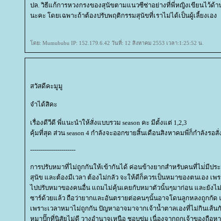
ปล. วิธีแก้การหวงกรงของสุนัขตามแนวซีซ่าอย่างที่พี่หญิงเขียนไว้ด้
นะคะ โดยเฉพาะถ้าต้องปรับพฤติกรรมสุนัขที่เราไม่ได้เป็นผู้เลี้ยงเอง
ดย: Mumububu IP: 152.179.6.42 วันที่: 12 สิงหาคม 2553 เวลา:1:25:52 น.
สวัสดีคะมูมู
จำได้สิคะ
เรื่องดีวีดี พี่แนะนำให้สั่งแบบรวม season คะ มีตั้งแต่ 1,2,3
คุ้มที่สุด ส่วน season 4 กำลังจะออกขายสิ้นเดือนสิงหาคมพี่ก็กำลังรอสั่ง
-----------------------
การปรับหมาที่ไม่ถูกกันให้เข้ากันได้ ค่อนข้างยากสำหรับคนที่ไม่่ม
สุนัข และต้องมีเวลา ต้องไม่กลัว จะให้ดีก็ควรเป็นหมาของตนเอง เพร
ไปปรับหมาของคนอื่น แถมไม่คุ้นเคยกับหมาตัวนั้นๆมาก่อน และยังไม่เข
ซาร์ด้วยแล้ว ถือว่ายากและอันตรายต่อคนๆนั้นอาจโดนลูกหลงถูกกั
เพราะเวลาหมาไม่ถูกกัน ปัญหาอาจมาจากเจ้าน้ำตาลเองที่ไม่กินเส้นก
หมาปั๊กที่นิสัยไม่ดี วางอำนาจเหนือ ชอบข่ม เนื่องจากถูกเจ้าของถือหา