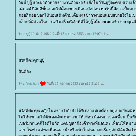
วันนี้ บูบู้ แวะมาทักทายรายงานตัวนะครับ อีกไม่กี่วันบูบู้จะครบขวบแล
เดิมแต่ นิสัยดีขึ้นเยอะไม่ดื้อมากเหมือนเมื่อก่อน ทุกวันนี้ถือว่าเป็นห
คอยก็คอย บอกให้นอนเดิมต้วมเตี้ยมๆ เข้ากรงนอนแบบสบายใจไม่เปล
บล็อกนี้มีส่วนในการเสริมสร้างนิสัยที่ดีให้บูบู้ได้มากเลยครับ ขอบคุณอี
ดย: บูบู้ IP: 61.7.168.2 วันที่: 15 ตุลาคม 2553 เวลา:12:07:44 น.
สวัสดีคะคุณบูบู้
ินดีคะ
ดย:
Yoja&Jiji
วันที่: 15 ตุลาคม 2553 เวลา:12:51:18 น.
สวัสดีค่ะ คุณหญิงไม่ทราบว่ายังจำได้รึเปล่าแม่เลดี้ค่ะ อยู่เบลเยี่ยมมีหมา
ไม่ได้มาถามให้ตัวเองค่ะแต่มาถามให้เพื่อน น้องหมาของเพื่อนเป็นพัน
เปอร์มากแต่ก็ใจดีไม่กัด แต่ปัญหาคือเค้าหวงที่นอนค่ะ เพืี่่อนให้ห
เลย1โซฟา แต่พอเพื่อนลองนั่งหรือเข้าใกล้หมาจะเริ่มขู่ค่ะ ดิฉันคิดว่าที่