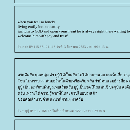
when you feel so lonely
living entily but not entity
juz turn to GOD and open yours heart he is always right there waiting fo
welcome him with joy and trust!
ดย: da IP: 115.87.121.118 วันที่: 3 สิงหาคม 2553 เวลา:0:04:13 น.
สวัสดีครับ คุณหญิง จำ บูบู้ ได้มั๊ยครับ ไม่ได้มานานเลย ผมเห็นชื่อ Yo
ซน ไม่ทราบว่า เล่นบอร์ดนั้นด้วยหรือครับ หรือ ว่ามีคนแอบอ้างชื่อ ผ
บูบู้ เป็น อเมริกันพิทบูลเทอเรียครับ บูบู้เป็นเรดโน๊สแฟนซี ปัจจุบัน 9 เดื
ครับ เพราะได้ความรู้จากที่นี่หละครับไปอบรมเค้า
ขอบคุณสำหรับคำแนะนำที่ผ่านๆ มาครับ
ดย: บูบู้ IP: 61.7.168.72 วันที่: 6 สิงหาคม 2553 เวลา:12:29:49 น.