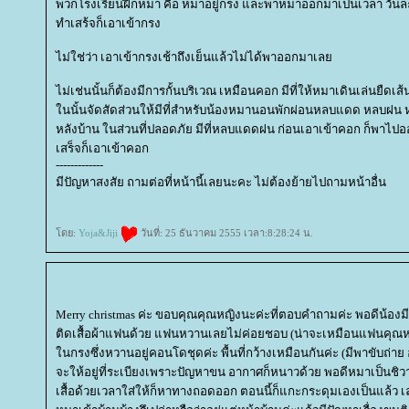
พวกโรงเรียนฝึกหมา คือ หมาอยู่กรง และพาหมาออกมาเป็นเวลา วัน
ทำเสร้จก็เอาเข้ากรง
ไม่ใช่ว่า เอาเข้ากรงเช้าถึงเย็นแล้วไม่ได้พาออกมาเล
ไม่เช่นนั้นก็ต้องมีการกั้นบริเวณ เหมือนคอก มีที่ให้หมาเดินเล่นยืดเส้
นนั้นจัดสัดส่วนให้มีที่สำหรับน้องหมานอนพักผ่อนหลบแดด หลบฝน หรื
หลังบ้าน ในส่วนที่ปลอดภัย มีที่หลบแดดฝน ก่อนเอาเข้าคอก ก็พาไ
เสร็จก็เอาเข้าคอก
-------------
มีปัญหาสงสัย ถามต่อที่หน้านี้เลยนะคะ ไม่ต้องย้ายไปถามหน้าอื่น
ดย:
Yoja&Jiji
วันที่: 25 ธันวาคม 2555 เวลา:8:28:24 น.
Merry christmas ค่ะ ขอบคุณคุณหญิงนะค่ะที่ตอบคำถามค่ะ พอดีน้องมีข
ติดเสื้อผ้าแฟนด้วย แฟนหวานเลยไม่ค่อยชอบ (น่าจะเหมือนแฟนคุณหญิง
นกรงซึ่งหวานอยู่คอนโดชุดค่ะ พื้นที่กว้างเหมือนกันค่ะ (มีพาขับถ่าย
จะให้อยู่ที่ระเบียงเพราะปัญหาขน อากาศก็หนาวด้วย พอดีหมาเป็นชิว
เสื้อด้วยเวลาใส่ให้ก็หาทางถอดออก ตอนนี้ก็แกะกระดุมเองเป็นแล้