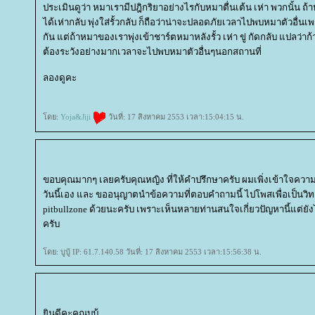
ประเมินดูว่า หมาเรามีปฎิกริยาอย่างไรกับหมาตื่นเต้น เห่า พวกนั้น 
ได้เห่ากลับ พุ่งใส่รั้วกลับ ก็ถือว่าน่าจะปลอดภัยเวลาไปพบหมาตัวอื่
กัน แต่ถ้าหมาของเราพุ่งเข้าชาร์ตหมาหลังรั้ว เห่า ขู่ กัดกลับ แปลว่าก้
ต้องระวังอย่างมากเวลาจะไปพบหมาตัวอื่นๆนอกสถานที่
ลองดูคะ
ดย:
Yoja&Jiji
วันที่: 17 สิงหาคม 2553 เวลา:15:04:15 น.
ขอบคุณมากๆ เลยครับคุณหญิง ที่ให้คำปรึกษาครับ ผมเพิ่งเข้าใจคว
วันนี้เอง และ ขออนุญาตนำข้อความที่ตอบคำถามนี้ ไปโพสเพื่อเป็นวิท
pitbullzone ด้วยนะครับ เพราะเห็นหลายท่านสนใจเกี่ยวปัญหานี้แต่ยั
ครับ
ดย: บูบู้ IP: 61.7.140.58 วันที่: 17 สิงหาคม 2553 เวลา:15:56:38 น.
ินดีคะคุณบูบู้