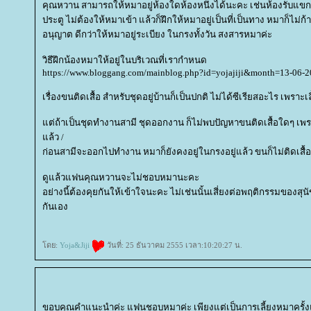
คุณหวาน สามารถให้หมาอยู่ห้องใดห้องหนึ่งได้นะคะ เช่นห้องรับแขก ในส
ประตู ไม่ต้องให้หมาเข้า แล้วก็ฝึกให้หมาอยู่เป็นที่เป็นทาง หมาก็ไม่ก้า
อนุญาต ดีกว่าให้หมาอยู่ระเบียง ในกรงทั้งวัน สงสารหมาค่ะ
วิธีฝึกน้องหมาให้อยู่ในบริเวณที่เรากำหนด
https://www.bloggang.com/mainblog.php?id=yojajiji&month=13-06
เรื่องขนติดเสื้อ สำหรับชุดอยู่บ้านก็เป็นปกติ ไม่ได้ซีเรียสอะไร เพราะเ
ต่ถ้าเป็นชุดทำงานสามี ชุดออกงาน ก็ไม่พบปัญหาขนติดเสื้อใดๆ เพรา
ล้ว /
ก่อนสามีจะออกไปทำงาน หมาก็ยังคงอยู่ในกรงอยู่แล้ว ขนก็ไม่ติดเสื้อ
ดูแล้วแฟนคุณหวานจะไม่ชอบหมานะคะ
อย่างนี้ต้องคุยกันให้เข้าใจนะคะ ไม่เช่นนั้นเสี่ยงต่อพฤติกรรมของสุน
กันเอง
ดย:
Yoja&Jiji
วันที่: 25 ธันวาคม 2555 เวลา:10:20:27 น.
ขอบคุณคำแนะนำค่ะ แฟนชอบหมาค่ะ เพียงแต่เป็นการเลี้ยงหมาครั้งแ