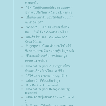
ครอบครัว
วิธีทำให้สุนัขยอมปล่อยของออกจาก
ปาก แบบจิตวิทยาสุนัข จ่าฝูง - ลูกฝูง
เมื่อน้องหมาไม่ยอมให้จับตัว ......เรา
จะทำยังไงดี?
"การฉก"...... ตักเตือนสุนัขเมื่อทำ
ผิด...... ให้ได้ผล ต้องทำอย่างไร ?
หนังสืิอใหม่ และ Magazine จาก
Cesar Millan
รับลูกสุนัขมาใหม่ ทำอย่างไรไม่ให้
ร้องตอนกลางคืน ? อยากรู้ เชิญทางนี้
ชีวิตประจำวันเพื่อการเป็นจ่าฝูง
ตลอด 24 ชั่วโมง
Power of the pack 2 [ Beagle เพื่อน
บ้านมาเยี่ยมบ้านโยจา & จีจี้ ]
วิธีใช้ Check chain อย่างถูกต้อง
ม้แต่เด็ก ก็ต้องเป็นจ่าฝูง
Dog Backpack Handmade
Power of the pack [6 dogs walking
together]
หล่งความรู้แนวทาง Cesar Millan #
2
ฝึกน้องหมาให้อยู่ในกรง (อย่างสงบ)