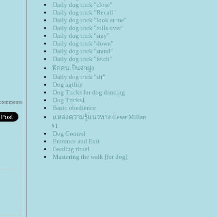
Daily dog trick "close"
Daily dog trick "Recall"
Daily dog trick "look at me"
Daily dog trick "rolls over"
Daily dog trick "stay"
Daily dog trick "down"
Daily dog trick "stand"
Daily dog trick "fetch"
ฝึกคนเป็นจ่าฝูง
Daily dog trick "sit"
Dog agility
Dog Tricks for dog dancing
Dog Tricks1
comments
Basic obedience
หล่งความรู้แนวทาง Cesar Millan
#1
Dog Control
Entrance and Exit
Feeding ritual
Mastering the walk [for dog]