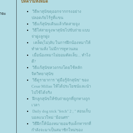
บทความทั้งหมด
วิธีพาสุนัขดุออกจากกรงอย่าง
มาจะ
ปลอดภัยไร้รูที่แขน
วิธีแก้สุนัขเดินแล้วกัดสายจูง
วิธีใส่สายจูงพาสุนัขไปขับถ่าย แบบ
จ่าฝูงลูกฝูง
เคล็ด(ไม่)ลับ ในการฝึกน้องหมาให้
ทำตามสั่ง ไม่มีการหูทวนลม
เมื่อน้องหมาไม่ยอมตัดเล็บ.... ทำไง
ดี?
วิธีแก้สุนัขหวงกรงโดยใช้หลัก
จิตวิทยาสุนัข
วิธีดูรายาการ "คู่มือรู้จักสุนัข" ของ
Cesar Millan ให้ได้ประโยชน์และนำ
ไปใช้ได้จริง
ฝึกลูกสุนัขให้ขับถ่ายถูกที่ถูกทางถูก
เวลา
Daily dog trick "fetch" 2 ; " สอนเก็บ
บอลแนวใหม่ "ย้อนศร"
วิธีฝึกใ้ห้น้องหมายอมรับเด็กทารกที่
กำลังจะมาเป็นสมาชิกใหม่ของ