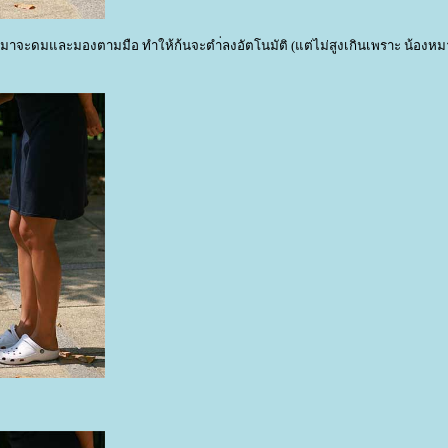
องหมาจะดมและมองตามมือ ทำให้ก้นจะตำ่ลงอัตโนมัติ (แต่ไม่สูงเกินเพราะ น้องห