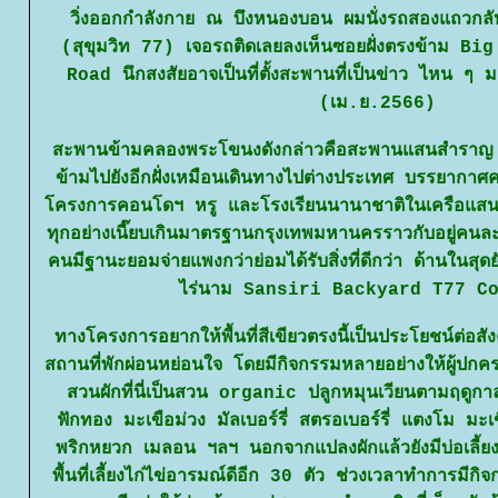
วิ่งออกกำลังกาย ณ บึงหนองบอน ผมนั่งรถสองแถวกล
(สุขุมวิท 77) เจอรถติดเลยลงเห็นซอยฝั่งตรงข้าม B
Road นึกสงสัยอาจเป็นที่ตั้งสะพานที่เป็นข่าว ไหน ๆ
(เม.ย.2566)
สะพานข้ามคลองพระโขนงดังกล่าวคือสะพานแสนสำราญ 
ข้ามไปยังอีกฝั่งเหมือนเดินทางไปต่างประเทศ บรรยากาศคล
ครงการคอนโดฯ หรู และโรงเรียนนานาชาติในเครือแสนสิ
ทุกอย่างเนี๊ยบเกินมาตรฐานกรุงเทพมหานครราวกับอยู่ค
คนมีฐานะยอมจ่ายแพงกว่าย่อมได้รับสิ่งที่ดีกว่า ด้านในสุดยังม
ไร่นาม Sansiri Backyard T77 C
ทางโครงการอยากให้พื้นที่สีเขียวตรงนี้เป็นประโยชน์ต่อสังคม
สถานที่พักผ่อนหย่อนใจ โดยมีกิจกรรมหลายอย่างให้ผู้ปกค
สวนผักที่นี่เป็นสวน organic ปลูกหมุนเวียนตามฤดูกา
ฟักทอง มะเขือม่วง มัลเบอร์รี่ สตรอเบอร์รี่ แตงโม ม
พริกหยวก เมลอน ฯลฯ นอกจากแปลงผักแล้วยังมีบ่อเลี้
พื้นที่เลี้ยงไก่ไข่อารมณ์ดีอีก 30 ตัว ช่วงเวลาทำการมีกิจ