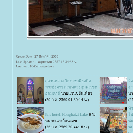
Create Date : 27 สิงหาคม 2555
Last Update : 1 พฤษภาคม 2557 15:34:33 น.
Counter : 10459 Pageviews.
สุสานหลวง วัดราชบพิธสถิต
วั
พระอังคาร กรมหลวงชุมพรเขต
งา
อุดมศักดิ์
นายแว่นขยันเที่ยว
นา
(29 ก.ค. 2569 01:30:14 น.)
(2
หัว
Ibis hotel, Honghaizi Lake
สา
ไฟ
หมอกและก้อนเมฆ
ซะ
(26 ก.ค. 2569 20:44:18 น.)
ช