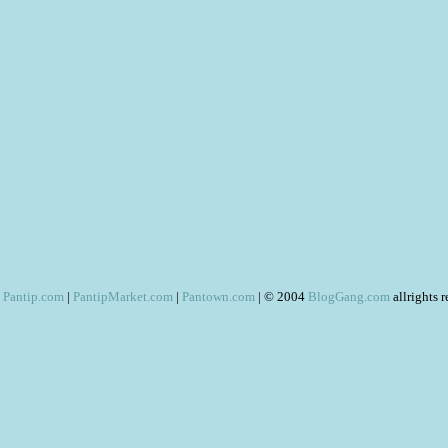
Pantip.com
|
PantipMarket.com
|
Pantown.com
| © 2004
BlogGang.com
allrights 