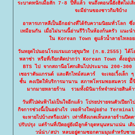
ระบาดหนักเมื่่อสัก 7-8 ปีที่แล้ว จนถึงตอนนี้ยังฮิตไม่เล
จะมีย่านของชาวกิมจิบ้าง
อาหารเกาหลีเป็นอีกอย่างที่ได้รับความนิยมทั่วโลก ซึ
เหมือนกัน เมื่อไม่นานนี้อ่านรีวิวในห้องก้นครัว แนะนำจ
น Korean Town ดูแล้วน้ำลายไหลอย
วันหยุดไปนอนโรงแรมแถวสุขุมวิท (ก.ย.2555) ได้โอก
พลาซ่า หรือที่เรียกติดปากว่า Korean Town ตั้งอยู่บ
BTS ไป จากสถานีอโศกเดินไปประมาณ 200-300 เม
เชอราตันแกรนด์ และตึกไทม์สแควร์ จะเจอเวิ้งเล็ก ๆ
ชั้น คงเปิดให้บริการมานาน สภาพโทรมพอสมควร มีีร้
มากมายหลายร้าน รวมทั้งมินิมาร์ทจำหน่ายสินค้า
วันที่ไปฝนฟ้าไม่เป็นใจอีกแล้ว โปรยปรายจนตัวเปียกไป
กิจการช่วงนี้เป็นอย่างไร เจอห้างใหญ่อย่าง Terminal
จะหายไปบ้างหรือเปล่า เท่าที่สังเกตเห็นหลายร้านปิดต
ปรับปรุง แต่ร้านที่เปิดอยู่ยังมีลูกค้าอุดหนุนหนาแน่น 
วน์น่า/สปา หลบอยู่ตามซอกตามมุมสำหรับชายขี้เ