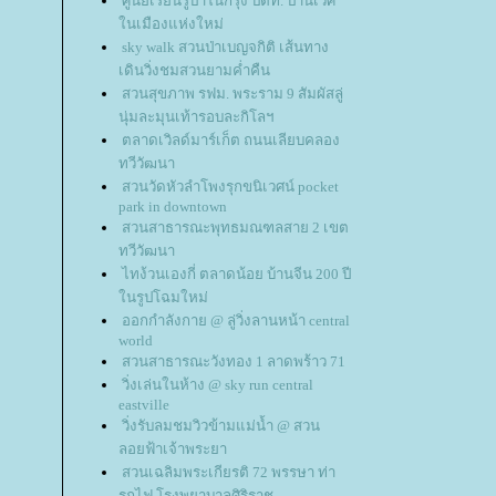
ศูนย์เรียนรู้ป่าในกรุง ปตท. ป่านิเวศ
นเมืองแห่งใหม่
sky walk สวนป่าเบญจกิติ เส้นทาง
เดินวิ่งชมสวนยามค่ำคืน
สวนสุขภาพ รฟม. พระราม 9 สัมผัสลู่
นุ่มละมุนเท้ารอบละกิโลฯ
ตลาดเวิลด์มาร์เก็ต ถนนเลียบคลอง
ทวีวัฒนา
สวนวัดหัวลำโพงรุกขนิเวศน์ pocket
park in downtown
สวนสาธารณะพุทธมณฑลสาย 2 เขต
ทวีวัฒนา
ไทง้วนเองกี่ ตลาดน้อย บ้านจีน 200 ปี
นรูปโฉมใหม่
ออกกำลังกาย @ ลู่วิ่งลานหน้า central
world
สวนสาธารณะวังทอง 1 ลาดพร้าว 71
วิ่งเล่นในห้าง @ sky run central
eastville
วิ่งรับลมชมวิวข้ามแม่น้ำ @ สวน
ลอยฟ้าเจ้าพระยา
สวนเฉลิมพระเกียรติ 72 พรรษา ท่า
รถไฟ โรงพยาบาลศิริราช