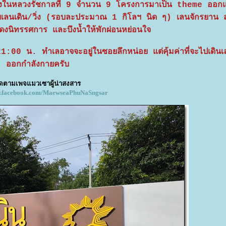
ของในหลวงรัชกาลที่ 9 จำนวน 9 โครงการมาเป็น theme ออก
วยเลนเดิน/วิ่ง (รอบละประมาณ 1 กิโลฯ นิด ๆ) เลนจักรยาน
ดงนิทรรศการ และบึงน้ำให้พักผ่อนหย่อนใจ
:00 น. ทำเลอาจจะอยู่ในซอยลึกหน่อย แต่คุ้มค่าที่จะไปเดินเ
ออกกำลังกายครับ
ิดตามเพจแมวเซาผู้น่าสงสาร
w.facebook.com/MaewseaPhuNaSngsar