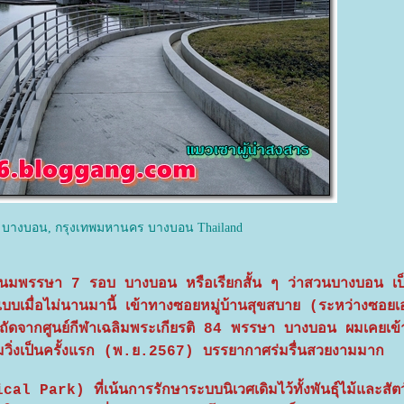
 บางบอน, กรุงเทพมหานคร บางบอน Thailand
ชนมพรรษา 7 รอบ บางบอน หรือเรียกสั้น ๆ ว่าสวนบางบอน เป
ปแบบเมื่อไม่นานมานี้ เข้าทางซอยหมู่บ้านสุขสบาย (ระหว่างซอย
่ถัดจากศูนย์กีฬาเฉลิมพระเกียรติ 84 พรรษา บางบอน ผมเคยเข้
ปซ้อมวิ่งเป็นครั้งแรก (พ.ย.2567) บรรยากาศร่มรื่นสวยงามมาก
l Park) ที่เน้นการรักษาระบบนิเวศเดิมไว้ทั้งพันธุ์ไม้และสัตว