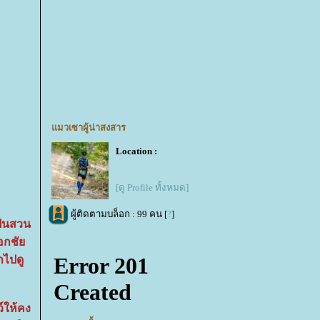
มวเซาผู้น่าสงสาร
Location :
[ดู Profile ทั้งหมด]
ผู้ติดตามบล็อก : 99 คน [
?
]
็นสวน
เอกชั
าไปดู
์ให้คง