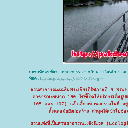
สถานที่ท่องเที่ยว
: สวนสาธารณะเฉลิมพระเกียรติฯ 7 รอบ
พิกัด
:
https://maps.app.goo.gl/jU397N4XrJTRdqpv7
สวนสาธารณะเฉลิมพระเกียรติรัชกาลที่ 9 พระ
สาธารณะขนาด 100 ไร่ที่เ้ปิดให้บริการเต็มรู
105 และ 107) แล้วเลี้ยวเข้าซอยรางโพธิ์ อยู
ตั้งแต่สมัยยังก่อสร้าง ล่าสุดได้เข้าไ
สวนแห่งนี้เป็นสวนสาธารณะเชิงนิเวศ (Ecologica