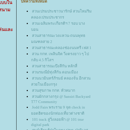
บทความทั้งหมด
แบบใน
 สนาม
สวนเปรมประชาวนารักษ์ สวนใหม่ริม
คลองเปรมประชากร
สวนเฉลิมพระเกียรติฯ 7 รอบ บาง
ล่นและ
บอน
สวนสาธารณะวงแหวน-ถนนพุทธ
มณฑลสาย 2
สวนสาธารณะคลองช่องนนทรี เฟส 1
สวน กกท. เพลินจิต วิ่งตรงยาว ๆ ไป
กลับ 4.5 กิโลฯ
สวนสาธารณะบึงสีกัน หลักสี่
สวนรมณีย์ทุ่งสีกัน ดอนเมือง
สวนนวมินทร์ภิรมย์ คลองจั่น อีกสวน
สวยในเมืองกรุง
สวนสุขภาพ กกท. หัวหมาก
สวนผักกลางกรุง @ Sansiri Backyard
T77 Community
Jodd Fairs พระราม 9 จุด check in
อดฮิตของนักท่องเที่ยวต่างชาติ
101 track ลู่วิ่งลอยฟ้า @ 101 true
digital park