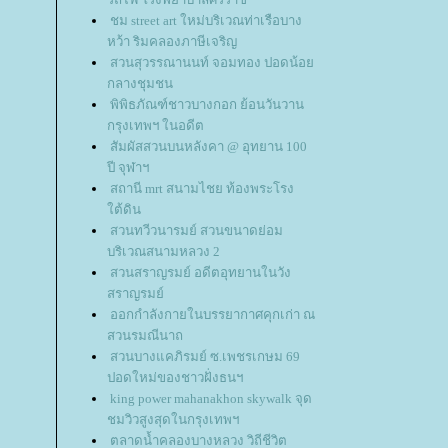
ชม street art ใหม่บริเวณท่าเรือบาง
หว้า ริมคลองภาษีเจริญ
สวนสุวรรณานนท์ จอมทอง ปอดน้อ
กลางชุมชน
พิพิธภัณฑ์ชาวบางกอก ย้อนวันวาน
กรุงเทพฯ ในอดีต
สัมผัสสวนบนหลังคา @ อุทยาน 100
ปี จุฬาฯ
สถานี mrt สนามไชย ท้องพระโรง
ต้ดิน
สวนทวีวนารมย์ สวนขนาดย่อม
บริเวณสนามหลวง 2
สวนสราญรมย์ อดีตอุทยานในวัง
สราญรมย์
ออกกำลังกายในบรรยากาศคุกเก่า ณ
สวนรมณีนาถ
สวนบางแคภิรมย์ ซ.เพชรเกษม 69
ปอดใหม่ของชาวฝั่งธนฯ
king power mahanakhon skywalk จุด
ชมวิวสูงสุดในกรุงเทพฯ
ตลาดน้ำคลองบางหลวง วิถีชีวิต