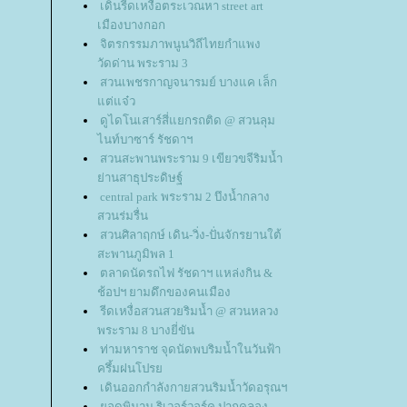
เดินรีดเหงื่อตระเวณหา street art
เมืองบางกอก
จิตรกรรมภาพนูนวิถีไทยกำแพง
วัดด่าน พระราม 3
สวนเพชรกาญจนารมย์ บางแค เล็ก
ต่แจ๋ว
ดูไดโนเสาร์สี่แยกรถติด @ สวนลุม
ไนท์บาซาร์ รัชดาฯ
สวนสะพานพระราม 9 เขียวขจีริมน้ำ
่านสาธุประดิษฐ์
central park พระราม 2 บึงน้ำกลาง
สวนร่มรื่น
สวนศิลาฤกษ์ เดิน-วิ่ง-ปั่นจักรยานใต้
สะพานภูมิพล 1
ตลาดนัดรถไฟ รัชดาฯ แหล่งกิน &
ช้อปฯ ยามดึกของคนเมือง
รีดเหงื่อสวนสวยริมน้ำ @ สวนหลวง
พระราม 8 บางยี่ขัน
ท่ามหาราช จุดนัดพบริมน้ำในวันฟ้า
ครึ้มฝนโปร
เดินออกกำลังกายสวนริมน้ำวัดอรุณฯ
อดพิมาน ริเวอร์วอร์ค ปากคลอง