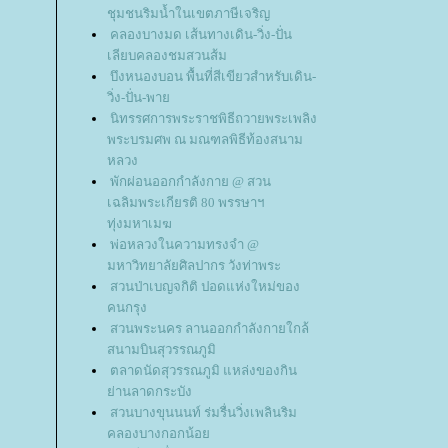
ชุมชนริมน้ำในเขตภาษีเจริญ
คลองบางมด เส้นทางเดิน-วิ่ง-ปั่น
เลียบคลองชมสวนส้ม
บึงหนองบอน พื้นที่สีเขียวสำหรับเดิน-
วิ่ง-ปั่น-พา
นิทรรศการพระราชพิธีถวายพระเพลิง
พระบรมศพ ณ มณฑลพิธีท้องสนาม
หลวง
พักผ่อนออกกำลังกาย @ สวน
เฉลิมพระเกียรติ 80 พรรษาฯ
ทุ่งมหาเมฆ
พ่อหลวงในความทรงจำ @
มหาวิทยาลัยศิลปากร วังท่าพระ
สวนป่าเบญจกิติ ปอดแห่งใหม่ของ
คนกรุง
สวนพระนคร ลานออกกำลังกายใกล้
สนามบินสุวรรณภูมิ
ตลาดนัดสุวรรณภูมิ แหล่งของกิน
่านลาดกระบัง
สวนบางขุนนนท์ ร่มรื่นวิ่งเพลินริม
คลองบางกอกน้อ