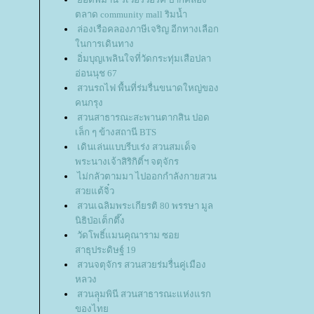
ตลาด community mall ริมน้ำ
ล่องเรือคลองภาษีเจริญ อีกทางเลือก
นการเดินทาง
อิ่มบุญเพลินใจที่วัดกระทุ่มเสือปลา
อ่อนนุช 67
สวนรถไฟ พื้นที่ร่มรื่นขนาดใหญ่ของ
คนกรุง
สวนสาธารณะสะพานตากสิน ปอด
เล็ก ๆ ข้างสถานี BTS
เดินเล่นแบบรีบเร่ง สวนสมเด็จ
พระนางเจ้าสิริกิติ์ฯ จตุจักร
ไม่กลัวตามมา ไปออกกำลังกายสวน
สวยแต้จิ๋ว
สวนเฉลิมพระเกียรติ 80 พรรษา มูล
นิธิป่อเต็กตึ๊ง
วัดโพธิ์แมนคุณาราม ซอ
สาธุประดิษฐ์ 19
สวนจตุจักร สวนสวยร่มรื่นคู่เมือง
หลวง
สวนลุุมพินี สวนสาธารณะแห่งแรก
ของไท