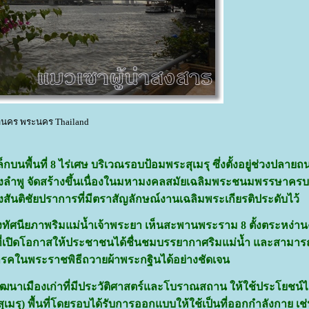
านคร พระนคร Thailand
ื้นที่ 8 ไร่เศษ บริเวณรอบป้อมพระสุเมรุ ซึ่งตั้งอยู่ช่วงปลายถ
งลำพู จัดสร้างขึ้นเนื่องในมหามงคลสมัยเฉลิมพระชนมพรรษาครบ
นั่งสันติชัยปราการที่มีตราสัญลักษณ์งานเฉลิมพระเกียรติประดับไว้
น ตรงทัศนียภาพริมแม่น้ำเจ้าพระยา เห็นสะพานพระราม 8 ตั้งตระหง่า
ที่เปิดโอกาสให้ประชาชนได้ชื่นชมบรรยากาศริมแม่น้ำ และสามา
ในพระราชพิธีถวายผ้าพระกฐินได้อย่างชัดเจน
ัฒนาเมืองเก่าที่มีประวัติศาสตร์และโบราณสถาน ให้ใช้ประโยชน์ได้
รุ) พื้นที่โดยรอบได้รับการออกแบบให้ใช้เป็นที่ออกกำลังกาย เช่