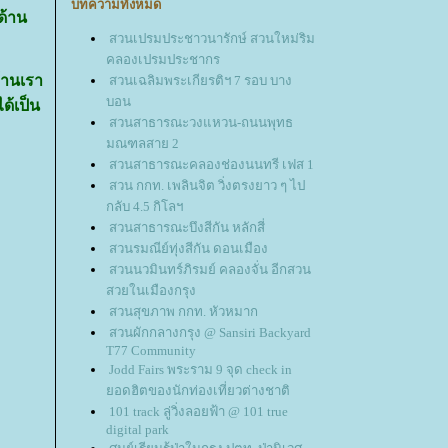
บทความทั้งหมด
ด้าน
สวนเปรมประชาวนารักษ์ สวนใหม่ริม
คลองเปรมประชากร
้านเรา
สวนเฉลิมพระเกียรติฯ 7 รอบ บาง
บอน
ด้เป็น
สวนสาธารณะวงแหวน-ถนนพุทธ
มณฑลสาย 2
สวนสาธารณะคลองช่องนนทรี เฟส 1
สวน กกท. เพลินจิต วิ่งตรงยาว ๆ ไป
กลับ 4.5 กิโลฯ
สวนสาธารณะบึงสีกัน หลักสี่
สวนรมณีย์ทุ่งสีกัน ดอนเมือง
สวนนวมินทร์ภิรมย์ คลองจั่น อีกสวน
สวยในเมืองกรุง
สวนสุขภาพ กกท. หัวหมาก
สวนผักกลางกรุง @ Sansiri Backyard
T77 Community
Jodd Fairs พระราม 9 จุด check in
อดฮิตของนักท่องเที่ยวต่างชาติ
101 track ลู่วิ่งลอยฟ้า @ 101 true
digital park