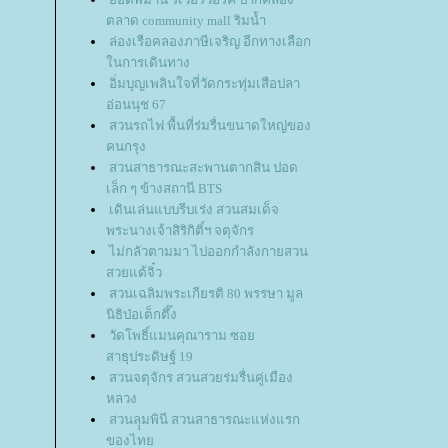
ตลาด community mall ริมน้ำ
ล่องเรือคลองภาษีเจริญ อีกทางเลือก
นการเดินทาง
อิ่มบุญเพลินใจที่วัดกระทุ่มเสือปลา
อ่อนนุช 67
สวนรถไฟ พื้นที่ร่มรื่นขนาดใหญ่ของ
คนกรุง
สวนสาธารณะสะพานตากสิน ปอด
เล็ก ๆ ข้างสถานี BTS
เดินเล่นแบบรีบเร่ง สวนสมเด็จ
พระนางเจ้าสิริกิติ์ฯ จตุจักร
ไม่กลัวตามมา ไปออกกำลังกายสวน
สวยแต้จิ๋ว
สวนเฉลิมพระเกียรติ 80 พรรษา มูล
นิธิป่อเต็กตึ๊ง
วัดโพธิ์แมนคุณาราม ซอ
สาธุประดิษฐ์ 19
สวนจตุจักร สวนสวยร่มรื่นคู่เมือง
หลวง
สวนลุุมพินี สวนสาธารณะแห่งแรก
ของไท