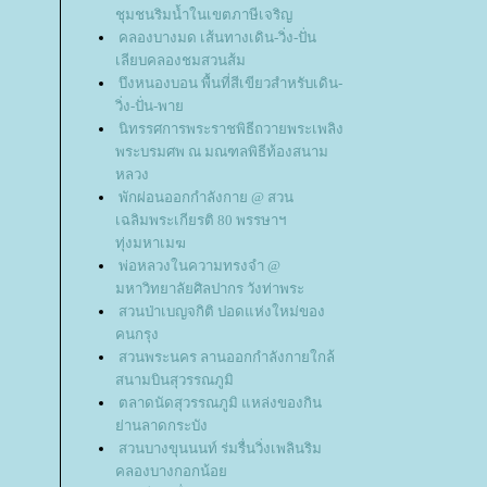
ชุมชนริมน้ำในเขตภาษีเจริญ
คลองบางมด เส้นทางเดิน-วิ่ง-ปั่น
เลียบคลองชมสวนส้ม
บึงหนองบอน พื้นที่สีเขียวสำหรับเดิน-
วิ่ง-ปั่น-พา
นิทรรศการพระราชพิธีถวายพระเพลิง
พระบรมศพ ณ มณฑลพิธีท้องสนาม
หลวง
พักผ่อนออกกำลังกาย @ สวน
เฉลิมพระเกียรติ 80 พรรษาฯ
ทุ่งมหาเมฆ
พ่อหลวงในความทรงจำ @
มหาวิทยาลัยศิลปากร วังท่าพระ
สวนป่าเบญจกิติ ปอดแห่งใหม่ของ
คนกรุง
สวนพระนคร ลานออกกำลังกายใกล้
สนามบินสุวรรณภูมิ
ตลาดนัดสุวรรณภูมิ แหล่งของกิน
่านลาดกระบัง
สวนบางขุนนนท์ ร่มรื่นวิ่งเพลินริม
คลองบางกอกน้อ