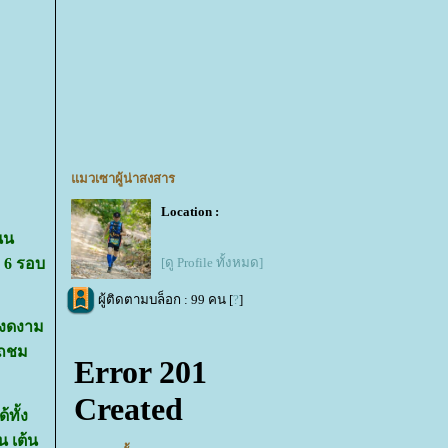
มวเซาผู้น่าสงสาร
Location :
นน
 6 รอบ
[ดู Profile ทั้งหมด]
ผู้ติดตามบล็อก : 99 คน [
?
]
นงดงาม
รถชม
ทั้ง
น เต้น