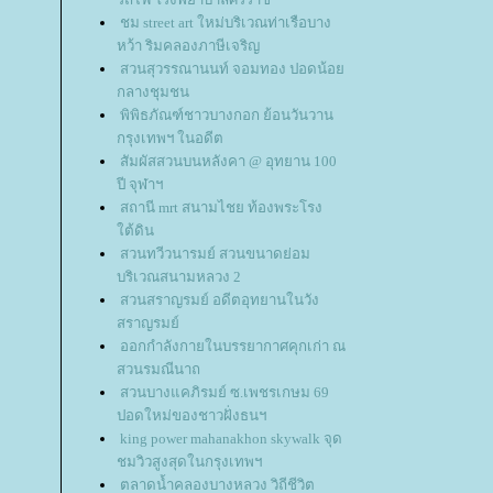
ชม street art ใหม่บริเวณท่าเรือบาง
หว้า ริมคลองภาษีเจริญ
สวนสุวรรณานนท์ จอมทอง ปอดน้อ
กลางชุมชน
พิพิธภัณฑ์ชาวบางกอก ย้อนวันวาน
กรุงเทพฯ ในอดีต
สัมผัสสวนบนหลังคา @ อุทยาน 100
ปี จุฬาฯ
สถานี mrt สนามไชย ท้องพระโรง
ต้ดิน
สวนทวีวนารมย์ สวนขนาดย่อม
บริเวณสนามหลวง 2
สวนสราญรมย์ อดีตอุทยานในวัง
สราญรมย์
ออกกำลังกายในบรรยากาศคุกเก่า ณ
สวนรมณีนาถ
สวนบางแคภิรมย์ ซ.เพชรเกษม 69
ปอดใหม่ของชาวฝั่งธนฯ
king power mahanakhon skywalk จุด
ชมวิวสูงสุดในกรุงเทพฯ
ตลาดน้ำคลองบางหลวง วิถีชีวิต