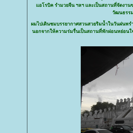
อโรบิค รำมวยจีน ฯลฯ และเป็นสถานที่จัดงานขอ
วัฒนธรรม
ผมไปเดินชมบรรยากาศสวนสวยริมน้ำในวันฝนพรำ (ม
นอกจากให้ความร่มรื่นเป็นสถานที่พักผ่อนหย่อนใจท