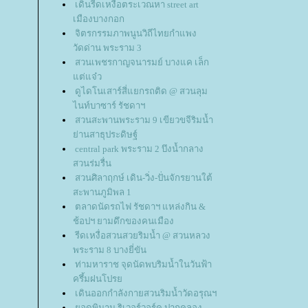
เดินรีดเหงื่อตระเวณหา street art
เมืองบางกอก
จิตรกรรมภาพนูนวิถีไทยกำแพง
วัดด่าน พระราม 3
สวนเพชรกาญจนารมย์ บางแค เล็ก
ต่แจ๋ว
ดูไดโนเสาร์สี่แยกรถติด @ สวนลุม
ไนท์บาซาร์ รัชดาฯ
สวนสะพานพระราม 9 เขียวขจีริมน้ำ
่านสาธุประดิษฐ์
central park พระราม 2 บึงน้ำกลาง
สวนร่มรื่น
สวนศิลาฤกษ์ เดิน-วิ่ง-ปั่นจักรยานใต้
สะพานภูมิพล 1
ตลาดนัดรถไฟ รัชดาฯ แหล่งกิน &
ช้อปฯ ยามดึกของคนเมือง
รีดเหงื่อสวนสวยริมน้ำ @ สวนหลวง
พระราม 8 บางยี่ขัน
ท่ามหาราช จุดนัดพบริมน้ำในวันฟ้า
ครึ้มฝนโปร
เดินออกกำลังกายสวนริมน้ำวัดอรุณฯ
อดพิมาน ริเวอร์วอร์ค ปากคลอง