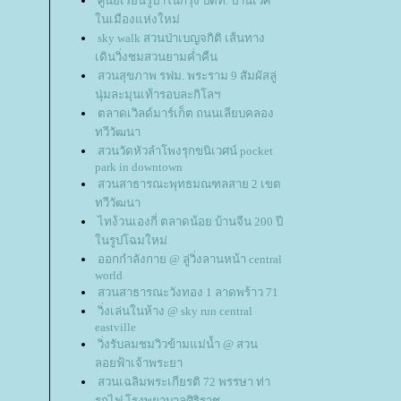
ศูนย์เรียนรู้ป่าในกรุง ปตท. ป่านิเวศ
นเมืองแห่งใหม่
sky walk สวนป่าเบญจกิติ เส้นทาง
เดินวิ่งชมสวนยามค่ำคืน
สวนสุขภาพ รฟม. พระราม 9 สัมผัสลู่
นุ่มละมุนเท้ารอบละกิโลฯ
ตลาดเวิลด์มาร์เก็ต ถนนเลียบคลอง
ทวีวัฒนา
สวนวัดหัวลำโพงรุกขนิเวศน์ pocket
park in downtown
สวนสาธารณะพุทธมณฑลสาย 2 เขต
ทวีวัฒนา
ไทง้วนเองกี่ ตลาดน้อย บ้านจีน 200 ปี
นรูปโฉมใหม่
ออกกำลังกาย @ ลู่วิ่งลานหน้า central
world
สวนสาธารณะวังทอง 1 ลาดพร้าว 71
วิ่งเล่นในห้าง @ sky run central
eastville
วิ่งรับลมชมวิวข้ามแม่น้ำ @ สวน
ลอยฟ้าเจ้าพระยา
สวนเฉลิมพระเกียรติ 72 พรรษา ท่า
รถไฟ โรงพยาบาลศิริราช