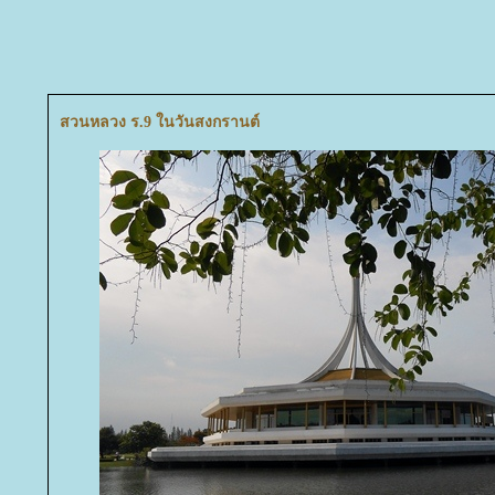
สวนหลวง ร.9 ในวันสงกรานต์