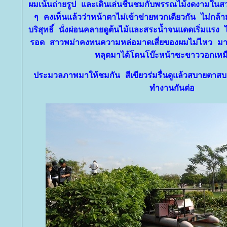
ผมเ
น้น
ถ่ายรูป
ละ
เดินเล่นชื่นชมกับพรรณไม้งดงามใ
ๆ คงเห็นแล้วว่าหน้าตาไม่เข้าข่ายพวกเดียวกัน ไม่กล้าม
บริสุทธิ์ นั่งผ่อนคลายดูต้นไม้
ละ
สระน้ำจนแดดเริ่มแรง
รอด สาวพม่า
คง
ทนความหล่อมาดเสี่ยของผมไม่ไหว มาร
หลุดมาได้โดนโบ๊ะหน้าซะขาววอกเหม
ประมวลภาพมาให้ชมกัน สีเขียวร่มรื่นดูแล้วสบายตาสบ
ทำงานกันต่อ