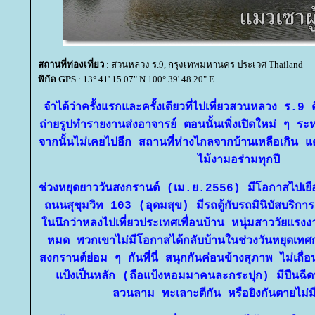
สถานที่ท่องเที่ยว
: สวนหลวง ร.9, กรุงเทพมหานคร ประเวศ Thailand
พิกัด GPS
: 13° 41' 15.07" N 100° 39' 48.20" E
จำได้ว่าครั้งแรกและครั้งเดียวที่ไปเที่ยวสวนหลวง ร.9 
ถ่ายรูปทำรายงานส่งอาจารย์ ตอนนั้นเพิ่งเปิดใหม่ ๆ ร
จากนั้นไม่เคยไปอีก
สถานที่
ห่างไกลจากบ้าน
เหลือ
เกิน
ต่
ไม้งามอร่ามทุกปี
ช่วงหยุดยาววันสงกรานต์ (เม.ย.2556) มีโอกาส
ไป
เย
ถนนสุขุมวิท 103 (อุดมสุข) มีรถตู้กับรถมินิบัสบริกา
นนึกว่าหลงไปเที่ยวประเทศเพื่อนบ้าน หนุ่มสาววัยแรง
หมด พวกเขาไม่มีโอกาสได้กลับบ้านในช่วงวันหยุดเท
สงกรานต์ย่อม ๆ กันที่นี่
สนุก
กันค่อนข้างสุภาพ ไม่เถื่
ป้งเป็นหลัก (ถือแป้ง
หอม
มาคนละ
กระป
ุก
) มีปืนฉีด
ลวนลาม
ทะเลาะตีกัน หรือยิ
งกันตายไม่