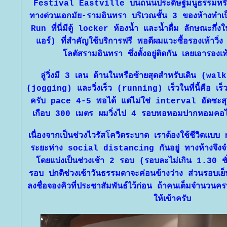
Festival Eastville บนถนนประดิษฐ์มนูธรรมหรือที่
ทางด่วนเอกมัย-รามอินทรา บริเวณชั้น 3 ของห้างทำเป็น
Run ที่นี่มีตู้ locker ห้องน้ำ และน้ำดื่ม ลักษณะกึ่ง
อร์) ที่สำคัญใช้บริการฟรี พอดีผมแวะซื้อรองเท้าว
ลตัสรามอินทรา ซึ่งตั้งอยู่ติดกัน เลยเอารองเท
ลู่วิ่งมี 3 เลน ด้านในหรือซ้ายสุดสำหรับเดิน (walk
(jogging) และวิ่งเร็ว (running) เร็วในที่นี้คือ เร็
ครับ pace 4-5 พอได้ แต่ไม่ใช่ interval อัดซะ
เกือบ 300 เมตร ผมวิ่งไป 4 รอบพอหอมปากหอมคอไ
เนื่องจากเป็นช่วงไวรัสโควิดระบาด เราต้องใช้ชีวิตแบบ
ระยะห่าง social distancing กันอยู่ ทางห้างจึงจำก
ดยแบ่งเป็นช่วงเช้า 2 รอบ (รอบละไม่เกิน 1.30 ชั
รอบ ปกติช่วงเช้าวันธรรมดาจะค่อนข้างว่าง ส่วนรอบเย็น
ลงชื่อจองคิวที่ประชาสัมพันธ์ไว้ก่อน ถ้าคนเต็มจำนวนค
ห้เข้าครับ