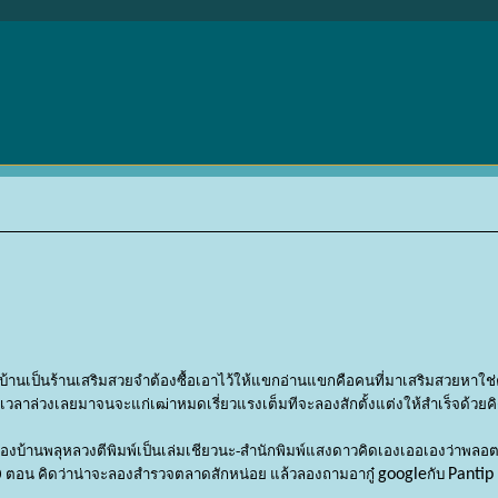
วยที่บ้านเป็นร้านเสริมสวยจำต้องซื้อเอาไว้ให้แขกอ่านแขกคือคนที่มาเสริมสวยหา
เวลาล่วงเลยมาจนจะแก่เฒ่าหมดเรี่ยวแรงเต็มทีจะลองสักตั้งแต่งให้สำเร็จด้วยคิ
ททองบ้านพลุหลวงตีพิมพ์เป็นเล่มเชียวนะ-สำนักพิมพ์แสงดาวคิดเองเออเองว่าพลอตเ
้ 9 ตอน คิดว่าน่าจะลองสำรวจตลาดสักหน่อย แล้วลองถามอากู๋
google
กับ
Pantip