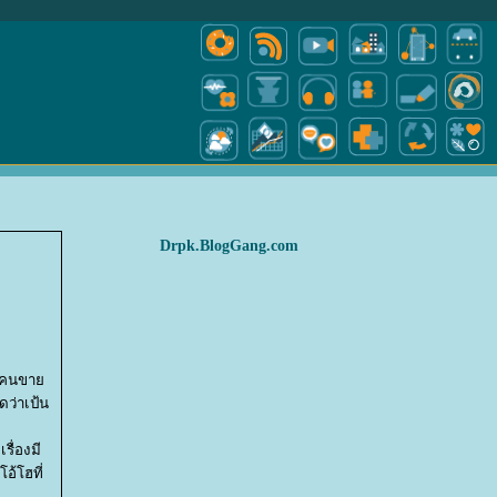
Drpk.BlogGang.com
ใช่คนขา
ดว่าเป้น
รื่องมี
อ้โฮที่