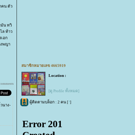
กคน ตัว
รมัน
ทวิ
าไล
ท้าว
รเอก
นางพญา
สมาชิกหมายเลข 4665919
Location :
 comments
[ดู Profile ทั้งหมด]
ผู้ติดตามบล็อก : 2 คน [
?
]
ิ้วนาง-