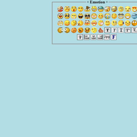
+
Emotion
+