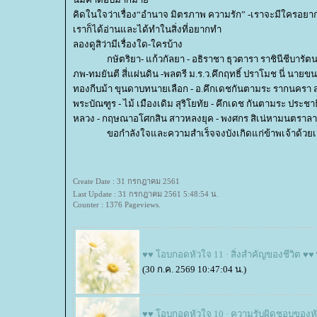
คิดในใจว่าเรื่อง“อำนาจ มิตรภาพ ความรัก” -เราจะมีใครอยากอ
เราก็ได้อ่านและได้ทำในสิ่งที่อยากทำ
ลองดูสิว่ามีเรื่องใด-ใครบ้าง
กษัตริยา- แก้วกัลยา - อธิราชา ธุวตารา
ราชินีชีบารัต
ภพ-ทมยันตี สี่แผ่นดิน -พลตรี
ม.ร.ว.คึกฤทธิ์ ปราโมช นี่ นาย
ทองกีบม้า ขุนดาบทนายเลือก - อ.คึกเดชกันตามระ รากนครา 
พระบัณฑูร - ไม้ เมืองเดิม
สุริโยทัย - คึกเดช กันตามระ ประชา
หลวง - กฤษณาอโศกสิน สาวหลงยุค - พงศกร สิเน่หามนตราลานนา
ขอกำลังใจและความสำเร็จจงบังเกิดแก่ข้าพเจ้าด้วย
Create Date : 31 กรกฎาคม 2561
Last Update : 31 กรกฎาคม 2561 5:48:54 น.
Counter : 1376 Pageviews.
♥♥ โอบกอดหัวใจ 11 · สิ่งสำคัญของชีวิต ♥♥
(30 ก.ค. 2569 10:47:04 น.)
♥♥ โอบกอดหัวใจ 10 · ความรับผิดชอบของห