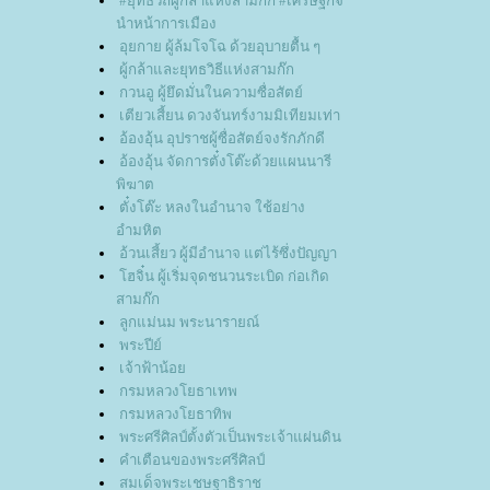
#ยุทธวิถีผู้กล้าแห่งสามก๊ก #เศรษฐกิจ
นำหน้าการเมือง
อุยกาย ผู้ล้มโจโฉ ด้วยอุบายตื้น ๆ
ผู้กล้าและยุทธวิธีแห่งสามก๊ก
กวนอู ผู้ยึดมั่นในความซื่อสัตย์
เตียวเสี้ยน ดวงจันทร์งามมิเทียมเท่า
อ้องอุ้น อุปราชผู้ซื่อสัตย์จงรักภักดี
อ้องอุ้น จัดการตั๋งโต๊ะด้วยแผนนารี
พิฆาต
ตั๋งโต๊ะ หลงในอำนาจ ใช้อย่าง
อำมหิต
อ้วนเสี้ยว ผู้มีอำนาจ แต่ไร้ซึ่งปัญญา
ฮจิ๋น ผู้เริ่มจุดชนวนระเบิด ก่อเกิด
สามก๊ก
ลูกแม่นม พระนารายณ์
พระปีย์
เจ้าฟ้าน้อ
กรมหลวงโยธาเทพ
กรมหลวงโยธาทิพ
พระศรีศิลป์ตั้งตัวเป็นพระเจ้าแผ่นดิน
คำเตือนของพระศรีศิลป์
สมเด็จพระเชษฐาธิราช