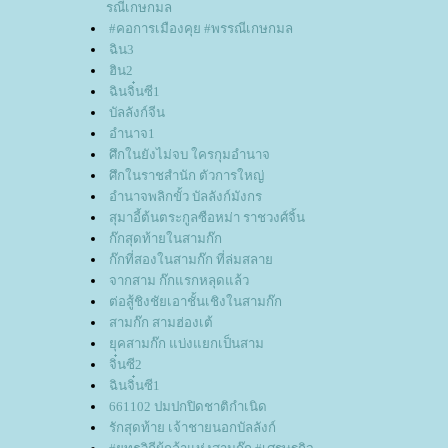
รณีเกษกมล
#คอการเมืองคุย #พรรณีเกษกมล
ฉิน3
ฮิน2
ฉินจิ๋นซี1
บัลลังก์จีน
อำนาจ1
ศึกในยังไม่จบ ใครกุมอำนาจ
ศึกในราชสำนัก ตัวการใหญ่
อำนาจพลิกขั้ว บัลลังก์มังกร
สุมาอี้ต้นตระกูลซือหม่า ราชวงศ์จิ้น
ก๊กสุดท้ายในสามก๊ก
ก๊กที่สองในสามก๊ก ที่ล่มสลา
จากสาม ก๊กแรกหลุดแล้ว
ต่อสู้ชิงชัยเอาชั้นเชิงในสามก๊ก
สามก๊ก สามฮ่องเต้
ุคสามก๊ก แบ่งแยกเป็นสาม
จิ๋นซี2
ฉินจิ๋นซี1
661102 ปมปกปิดชาติกำเนิด
รักสุดท้าย เจ้าชายนอกบัลลังก์