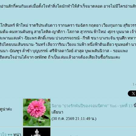
่านสักกี่คนกันแต่เมื่อตั้งใจทำสิ่งใดมักทำให้สำเร็จมาตลอด อาจไม่มีใครอ่านสั
นโกสินทร์
ฟ้าใหม่
ราตรีประดับดาว
รากนครา ร่มฉัตร
กฤตยา
เวียงกุมกาม
สุริยวร
ขนมต้ม-คมทวนคันธนู สายโลหิต-ญาติกา -โสภาค สุวรรณ ฟ้าใหม่ -ศุภร บุนนาค เจ้
สะพานแสงคำ -ปิยะพร ศักดิ์เกษม บ่วงบรรจถรณ์
-
กีรติ
ชนา บางระจัน
ขุนศึก
ทหา
ธิปไตยบนเส้นขนาน- วินทร์ เลียววาริณ เวียงแว่นฟ้า หนึ่งฟ้าดินเดียว ขุนหอคำ 
 -บัณฑูร ล่ำซำ บุญบรรพ์ -ศรีฟ้าลดาวัลย์ ล่าสุด บุพเพสันนิวาส – รอมแพง
เถิดสนใจอ่านได้จาก
online
ถ้าเป็นเล่มแล้วอาจต้องเสียเงินซื้อกันนะคะ
1
นิยาย "บ่วงรักพันปีของจอมปีศาจ" Yuri - บทที่ 13
น
ทูน่าค่ะ
เดียนา
(30 ก.ค. 2569 21:11:49 น.)
ัวใจ ♥♥
ทูน่า