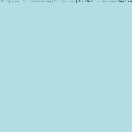
Pantip.com
|
PantipMarket.com
|
Pantown.com
| © 2004
BlogGang.com
allrights 