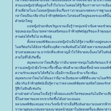
กลาโหมเกิดอึมครึมขึ้นมาโดยที่ยังมองหาทางลงที่สวยงามระหว่างสอ
ส่วน
ม่หญิงบัวที่อยู่แต่ในรั้วในวังจะไม่ค่อยได้รู้เรื่องราวทางการเม
ห้ามที่ฝ่ายในจะไม่สอดรู้สอดเห็นเรื่องราวภายนอกเขตพระราชฐานแต่เรื
กลาโหมปีนเกลียวกับเจ้าฟ้าสุทัศน์พระโอรสองค์ใหญ่ของพระมเหสีนั้นเป็น
ตำหนักใหญ่
ม่หญิงบัวอกสั่นขวัญแขวนเมื่อรู้ว่าหนุ่มหน้าเข้มตาคมขำ
ชอบพอเธอเป็นนายทหารคนสนิทของเจ้าฟ้าสุทัศน์คู่อริของ
เจ้าคุณลุงเ
สานต่อได้หรือไม่ สงสัยอยู่
ทั้ง
หลวงพลพิชัยและ
ม่หญิงบัวเมื่อได้รู้ความที่ต่างอยู่คนล
ไมตรีต่อกันได้ยังหาข้อที่จะยุติความสัมพันธ์ไม่ได้ด้วยความชอบพอที่
ช่างสวยสดงดงาม ยากนักที่จะหักหาญน้ำใจให้ขาดสะบั้นลงได้ในทัน
สายใยที่ได้เกิดขึ้น
สมุหพระกลาโหมสืบรู้มาว่ามีนายทหารหนุ่มในสังกัดของเจ้า
สาวแม่หญิงบัวยิ่งโกรธเกรี้ยวขึ้นมาทันที พาลเกลียดขี้หน้า
หลวงพลพิชัย
ความรักจะสมหวังได้หรือไม่ เมื่อมีการเมืองเข้ามาเกี่ยวข้อง
สมุหพระกลาโหมไม่ได้มองว่านี่อาจเป็นช่องทางที่ดีที่จะสมานไมตรีกับฝ
เดียวกับเจ้าฟ้าสุทัศน์เมื่อรู้ความว่า
หลวงพลพิชัยสหายสนิทไปหลงรักสาวเ
รู้สึกไม่ยินดีเช่นกัน
ต่างฝ่ายต่างไม่พอใจเมื่อรู้ว่าทั้งสองแอบรักใคร่ชอบพอกันไม่มีทางเสี
นี้ในสายตาของพวกเขาเกิดขึ้นได้อย่างแน่นอน
หลวงพลพิชัยแทบอยากจะวิ่งหนีเข้าป่าเมื่อสีรุ้งอันสวยงามบนฟากฟ้
ราวพายุฝนจะถล่มทลายลงมาต่อหน้าต่อตาในบัดดลครั้นจะคิดพาสาวเจ้