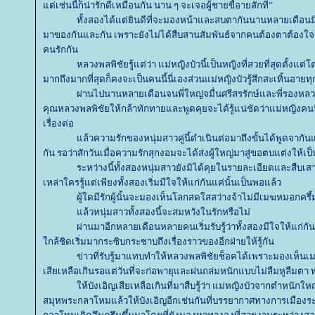
ต่เช่นนี้ก็น่ารักดีเหมือนกัน นาน ๆ จะเจอผู้ชายขี้อายสักที”
ทั้งสองได้แต่ยินดีที่จะมองหน้าและสบตากันนานหลายเดือนม
มาของกันและกัน เพราะยังไม่ได้สืบสานสัมพันธ์จากคนต้องตาต้องใจเข
คนรักกัน
หลวงพลพิชัยรู้แต่ว่า
ม่หญิงบัว
นี้เป็นหญิงที่สวยที่สุดตั้งแต
มากถึงมากที่สุดก็คงจะเป็นคนนี้นี่เองส่วนแม่หญิงบัวรู้สึกสะเทิ้นอายทุ
ผ่านไปนานหลายเดือนจนพี่ใหญ่จมื่นศรีสรรักษ์และพี่รองห
คุณ
หลวงพลพิชัยให้กล้าทักทายและพูดคุยจะได้รู้แน่ชัดว่าแม่หญิงคนน
เรื่องต่อ
ล้วความรักของหนุ่มสาวคู่นี้ดำเนินต่อมาถึงขั้นได้พูดจาก
กัน รอว่าสักวันเมื่อความรักสุกงอมจะได้ส่งผู้ใหญ่มาสู่ขอตบแต่งให้เป็
ระหว่างนี้ทั้งสองหนุ่มสาวยังมิได้คุยในรายละเอียดและสืบเสาะ
เหล่าใครรู้แต่เพียงทั้งสองเริ่มมีใจให้แก่กันแค่นั้นเป็นพอแล้ว
ผู้ใดมีรักผู้นั้นจะมองเห็นโลกสดใสสว่างจ้าไม่มีเมฆหมอกครึ
ล้วหนุ่มสาวทั้งสองนี้จะสมหวังในรักหรือไม่
ผ่านมาอีกหลายเดือนหลายคนเริ่มรับรู้ว่าทั้งสองมีใจให้แก่กั
กล้ชิดเริ่มมากระซิบกระซาบถึงเรื่องราวของอีกฝ่ายให้รู้กัน
ข่าวที่รับรู้มาแทบทำให้
หลวงพลพิชัยช็อคได้เพราะมองเห็น
เสียเหลือเกินรอแต่วันที่จะก่อพายุและฝนถล่มหนักแบบไม่ลืมหูลืมตา ท
ห้บังเอิญเสียเหลือเกินที่มาสืบรู้ว่า แม่หญิงบัวจากตำหนั
สมุหพระกลาโหมแล้วให้บังเอิญอีกเช่นกันที่บรรยากาศทางการเมืองระห