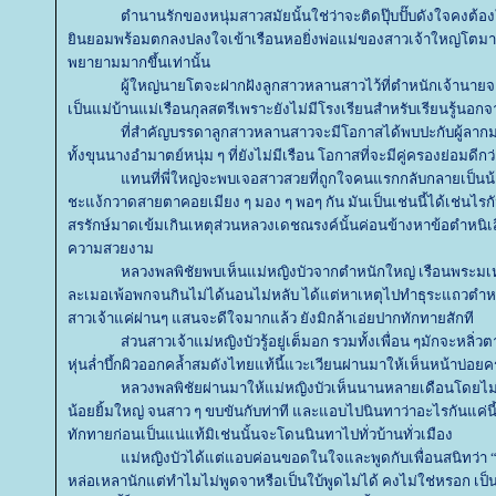
ตำนานรักของหนุ่มสาวสมัยนั้นใช่ว่าจะติดปุ๊บปั๊บดังใจคงต้
ินยอมพร้อมตกลงปลงใจเข้าเรือนหอยิ่งพ่อแม่ของสาวเจ้าใหญ่โตมาก
พยายามมากขึ้นเท่านั้น
ผู้ใหญ่นายโตจะฝากฝังลูกสาวหลานสาวไว้ที่ตำหนักเจ้านายจะได
เป็นแม่บ้านแม่เรือนกุลสตรีเพราะยังไม่มีโรงเรียนสำหรับเรียนรู้นอก
ที่สำคัญบรรดาลูกสาวหลานสาวจะมีโอกาสได้พบปะกับผู้ลากมาก
ทั้งขุนนางอำมาตย์หนุ่ม ๆ ที่ยังไม่มีเรือน โอกาสที่จะมีคู่ครองย่อมดีกว่
ทนที่พี่ใหญ่จะพบเจอสาวสวยที่ถูกใจคนแรกกลับกลายเป็นน้องเล
ชะแง้กวาดสายตาคอยเมียง ๆ มอง ๆ พอๆ กัน มันเป็นเช่นนี้ได้เช่นไรกั
สรรักษ์มาดเข้มเกินเหตุส่วนหลวงเดชณรงค์นั้นค่อนข้างหาข้อตำหนิเส
ความสวยงาม
หลวงพลพิชั
พบเห็นแม่หญิงบัวจากตำหนักใหญ่ เรือนพระมเห
ละเมอเพ้อพกจนกินไม่ได้นอนไม่หลับ ได้แต่หาเหตุไปทำธุระแถวตำหนั
สาวเจ้าแค่ผ่านๆ แสนจะดีใจมากแล้ว ยังมิกล้าเอ่ยปากทักทายสักที
ส่วนสาวเจ้าแม่หญิงบัวรู้อยู่เต็มอก รวมทั้งเพื่อน ๆมักจะหลิ่
หุ่นล่ำบึ้กผิวออกคล้ำสมดังไทยแท้
นี้แวะเวียนผ่านมาให้เห็นหน้าบ่อยค
หลวงพลพิชัยผ่านมาให้
ม่หญิงบัว
เห็นนานหลายเดือนโดยไม่เ
น้อยยิ้มใหญ่ จนสาว ๆ ขบขันกับท่าที และแอบไปนินทาว่าอะไรกันแค่นี้
ทักทายก่อนเป็นแน่แท้มิเช่นนั้นจะโดนนินทาไปทั่วบ้านทั่วเมือง
ม่หญิงบัวได้แต่แอบค่อนขอดในใจและพูดกับเพื่อนสนิทว่า 
หล่อเหลานักแต่ทำไมไม่พูดจาหรือเป็นใบ้พูดไม่ได้ คงไม่ใช่หรอก เป