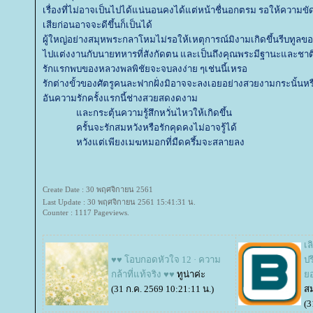
เรื่องที่ไม่อาจเป็นไปได้แน่นอนคงได้แต่หน้าชื่นอกตรม รอให้ความขั
เสียก่อนอาจจะดีขึ้นก็เป็นได้
ผู้ใหญ่อย่างสมุหพระกลาโหมไม่รอให้เหตุการณ์มิงามเกิดขึ้นรีบทูลขอใ
ไปแต่งงานกับนายทหารที่สังกัดตน และเป็นถึงคุณพระมีฐานะและชาติ
รักแรกพบของ
หลวงพลพิชัยจะจบลงง่าย ๆเช่นนี้เหรอ
รักต่างขั้วของศัตรูคนละฟากฝั่งมิอาจจะลงเอยอย่างสวยงามกระนั้นหร
อันความรักครั้งแรกนี้ช่างสวยสดงดงาม
ละกระตุ้นความรู้สึกหวั่นไหวให้เกิดขึ้น
ครั้นจะรักสมหวังหรือรักคุดคงไม่อาจรู้ได้
หวังแต่เพียงเมฆหมอกที่มืดครึ้มจะสลายลง
Create Date : 30 พฤศจิกายน 2561
Last Update : 30 พฤศจิกายน 2561 15:41:31 น.
Counter : 1117 Pageviews.
เล
♥♥ โอบกอดหัวใจ 12 · ความ
ปร
กล้าที่แท้จริง ♥♥
ทูน่าค่ะ
อด
(31 ก.ค. 2569 10:21:11 น.)
ส
(3