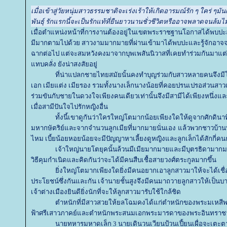
เมื่อเข้าสู่วัยหนุ่มสาวธรรมชาติจะเร่งเร้าให้เกิดอารมณ์รัก ๆ ใคร่ ๆมัน
พันธุ์ รักแรกนี้จะเป็นรักแท้ที่ยืนยาวนานชั่วชีวิตหรืออาจพลาดจนล้ม
เมื่อตำแหน่งหน้าที่การงานต้องอยู่ในเขตพระราชฐานโอกาสได้พบปะสา
มีมากตามไปด้วย สาวงามมากมายที่ผ่านเข้ามาได้พบปะและรู้จักอาจจ
ฉากต่อไป แต่จะสมหวังคงมาจากบุพเพสันนิวาสที่เคยทำร่วมกันมาแต
ทบคลั่ง ยังน่าสงสัยอยู่
ที่น่าแปลกชายไทยสมัยนั้นคงทำบุญร่วมกับสาวหลายคนจึงมี
เอก เมียแต่ง เมียรอง รวมทั้งนางเล็กนางน้อยที่คอยปรนเปรอส่วนสา
ร่วมขันกับชายในดวงใจเพียงคนเดียวเท่านั้นจึงมีสามีได้เพียงหนึ่งแ
เมื่อสามีปันใจไปรักหญิงอื่น
ทั้งนี้เขาดูกันว่าใครใหญ่โตมากน้อยเพียงใดให้ดูจากศักดิน
มหากษัตริย์และจากจำนวนลูกเมียที่มากมายนั่นเอง
ล้วพวกชาวบ้านทั
ไหม เบี้ยน้อยหอยน้อยจะมีปัญญาหาเลี้ยงดูหญิงและลูกเล็กได้สักกี่คน
เจ้าใหญ่นายโตยุคนั้นล้วนมีเมียมากมายและมีบุตรธิดามากมา
วิธีคุมกำเนิดและคิดกันว่าจะได้มีคนสืบเชื้อสายวงศ์ตระกูลมากขึ้น
ิ่งใหญ่โตมากเพียงใดยิ่งมีคนอยากเอาลูกสาวมาให้จะได้เชื่อ
ประโยชน์ซึ่งกันและกัน เจ้านายชั้นสูงจึงมีคนมาถวายลูกสาวให้เป็นบา
เจ้าต่างเมืองยินดียิ่งนักที่จะให้ลูกสาวมารับใช้ใกล้ชิด
ตำหนักที่มีสาวสวยให้ยลโฉมคงได้แก่ตำหนักของพระมเหส
ฟ้าศรีเสาวภาคย์และตำหนักพระสนมเอกพระมารดาของพระอินทราชา 
นายทหารมหาดเล็ก 3 นายเดินวนเวียนป้วนเปี้ยนเผื่อจะเตะต