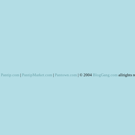
Pantip.com
|
PantipMarket.com
|
Pantown.com
| © 2004
BlogGang.com
allrights 