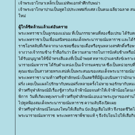
เจ้าพระยาโกษาเหล็กเป็นแม่ทัพเอกทำศึกกับพม่า
เจ้าพระยาโกษาปานเป็นทูตไปประเทศฝรั่งเศส เป็นคนเฉลียวฉลาด 
หม่
ผู้ใกล้ชิดล้วนแล้วแต่อันตรา
พระเพทราชาเป็นลูกของแม่นม ที่เป็นภรรยาคนที่สองชื่อเปรม ได้รับส
พระเพทราชาเป็นเพื่อนสนิทของสมเด็จพระนารายณ์มหาราช และได้รับ
ราชโอรสลับที่เกิดจากนางเชลยชื่อนายเดื่อหรือขุนหลวงสรศักดิ์หรือพร
จางวางเจ้ากรมช้าง ร่ำลือกันว่า มีความสามารถในการบังคับช้างหรือม้า
ได้รับอนุญาตให้ขี่ม้าทรงสีแดงที่เป็นม้าพยศ ทหารเป่าแตรสังข์เพรา
นารายณ์มหาราช ได้รับตำแหน่งเป็นเจ้ากรมคชบาล ซึ่งเป็นหน่วยรบที
คุณแช่มเป็นสาวสวยทรงเสน่ห์เป็นพระสนมของสมเด็จพระนารายณ์มห
พระเพทราชา นามท้าวศรีจุฬาลักษณ์ เป็นสตรีที่มีผู้แอบนินทาว่ามั
ฝรั่ง เคยเป็นแผลไปรักษากับหมอฝรั่งหลายครั้งไม่หาย พอรักษากับห
ท้าวศรีจุฬาลักษณ์มีเรื่องชู้สาวกับเจ้าฟ้าน้อยจนทำให้เจ้าฟ้าน้อยโด
พิการ วันที่เกิดเหตุเพราะท้าวศรีจุฬาลักษณ์แอบเอาพระภูษาของท่านไปซ
ไปทูลฟ้องสมเด็จพระนารายณ์มหาราช ความลับจึงเปิดเผ
ท้าวศรีจุฬาลักษณ์โดนลงโทษให้เสือกิน บังเอิญเสือไม่หิว จึงรอดชีวิ
พระนารายณ์มหาราช พระเพทราชาพี่ชายแท้ ๆ จึงจับโยนไปให้เสือกินอ