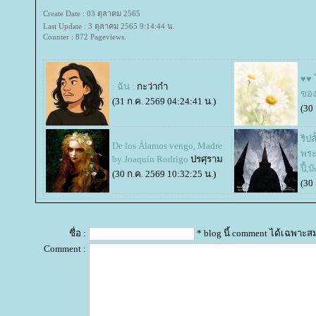
Create Date : 03 ตุลาคม 2565
Last Update : 3 ตุลาคม 2565 9:14:44 น.
Counter : 872 Pageviews.
♥♥ 
: ฉัน :
กะว่าก๋า
ของ
(31 ก.ค. 2569 04:24:41 น.)
(30
ริป
De los Álamos vengo, Madre
พระ
by Joaquín Rodrigo
ปรศุราม
ปี้,
(30 ก.ค. 2569 10:32:25 น.)
(30
ชื่อ :
* blog นี้ comment ได้เฉพาะส
Comment :