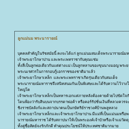
ลูกแม่นม พระนารายณ์
บุคคลสำคัญในรัชสมัยนี้ คงจะได้แก่ ลูกแม่นมสมเด็จพระนารายณ์ม
เจ้าพระยาโกษาปาน และพระเพทราชากับคุณแช่ม
ทั้งสี่เป็นลูกพ่อเดียวกันแต่ต่างแม่ เป็นลูกหลานของขุนนางมอญ พระย
พระนเรศวรในการกอบกู้เอกราชของชาติมาแล้ว
เจ้าพระยาโกษาเหล็ก และพระเพทราชาเกิดรุ่นเดียวกับสมเด็จ
พระนารายณ์มหาราชจึงสนิทสนมกันเป็นพิเศษและได้รับความไว้วางใ
หญ่โต
เจ้าพระยาโกษาเหล็กเป็นทหารเอกแต่ภายหลังต้องตายด้วยไปขัดใจกั
ดนฟ้องว่ารับสินบนจากบรรดาพ่อค้า หรือคอร์รัปชั่นเงินที่หลวงควรจ
ชิงราชบัลลังก์และสถาปนาตนเป็นกษัตริย์ราชวงศ์บ้านพลูหลวง
เจ้าพระยาโกษาเหล็กและเจ้าพระยาโกษาปาน มีแม่ที่เป็นแม่นมหรือ
นารายณ์มหาราช ได้รับสถาปนาให้เป็นพระองค์เจ้าบัวหรือเจ้าแม่วัดด
ทั้งคู่ซื่อสัตย์จงรักภักดี ทำคุณประโยชน์ให้ประเทศชาติมากมา