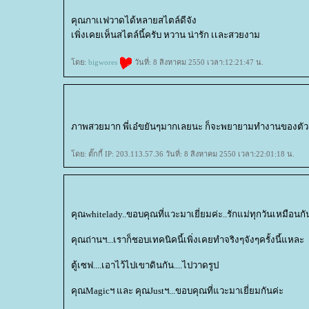
คุณกาเเฟวาดได้หลายสไตล์ดีจัง
เพิ่งเคยเห็นสไตล์นี้ครับ หวาน น่ารัก เเละสวยงาม
ดย:
bigwores
วันที่: 8 สิงหาคม 2550 เวลา:12:21:47 น.
ภาพสวยมาก พี่เอ๋ขยันๆมากเลยนะ ก็จะพยายามทำงานของตัวเ
ดย: ตั๊กกี้ IP: 203.113.57.36 วันที่: 8 สิงหาคม 2550 เวลา:22:01:18 น.
คุณwhitelady..ขอบคุณที่แวะมาเยี่ยมค่ะ..รักแม่ทุกวันเหมือนกั
คุณถ่านฯ...เราก็ชอบเทคนิคนี้เพิ่งเคยทำจริงๆจังๆครั้งนี้แหละ
ตู้เซฟ....เอาไว้ไปเขาดินกัน....ไปวาดรูป
คุณMagicฯ และ คุณJustฯ...ขอบคุณที่แวะมาเยี่ยมกันค่ะ