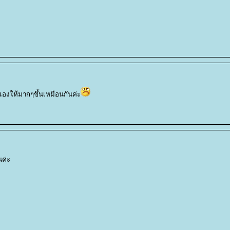
องให้มากๆขึ้นเหมือนกันค่ะ
นค่ะ