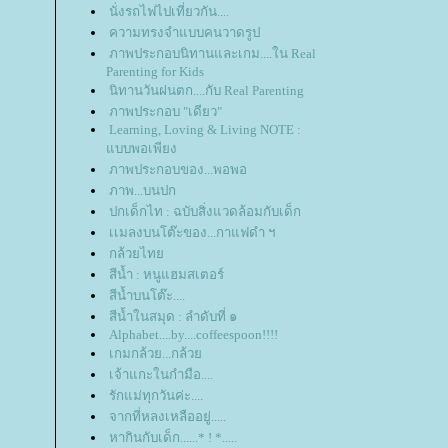
นั่งรถไฟไปเที่ยวกัน....
ความทรงจำแบบคนวาดรูป
ภาพประกอบนิทานและเกม....ใน Real
Parenting for Kids
นิทานวันฝนตก....กับ Real Parenting
ภาพประกอบ "เดียว"
Learning, Loving & Living NOTE :
บบพอเพียง
ภาพประกอบของ...พอพอ
ภาพ...บนปก
ปกเด็กไท : ฉบับสิ่งแวดล้อมกับเด็ก
เเมลงบนโต๊ะของ...กาแฟดำ ฯ
กล้วยไท
สีน้ำ : หนูแฮมสเตอร์
สีน้ำบนโต๊ะ....
สีน้ำในสมุด : ลำดับที่ ๑
Alphabet....by....coffeespoon!!!!
เกมกล้วย...กล้ว
เจ้าแกะในกำมือ....
รักแม่ทุกวันค่ะ....
จากที่หลงเหลืออยู่.....
หากินกับเด็ก......* ! *.....