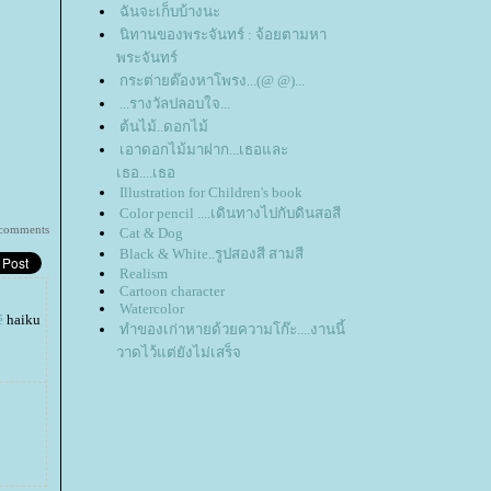
ฉันจะเก็บบ้างนะ
นิทานของพระจันทร์ : จ้อยตามหา
พระจันทร์
กระต่ายต๊องหาโพรง...(@ @)...
...รางวัลปลอบใจ...
ต้นไม้..ดอกไม้
เอาดอกไม้มาฝาก...เธอและ
เธอ....เธอ
Illustration for Children's book
Color pencil ....เดินทางไปกับดินสอสี
comments
Cat & Dog
Black & White..รูปสองสี สามสี
Realism
Cartoon character
Watercolor
é
haiku
ทำของเก่าหายด้วยความโก๊ะ....งานนี้
วาดไว้แต่ยังไม่เสร็จ