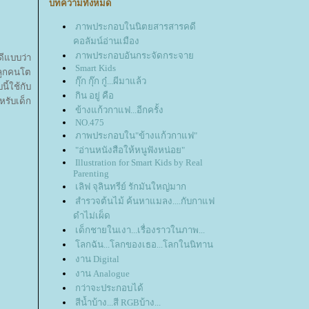
บทความทั้งหมด
ภาพประกอบในนิตยสารสารคดี
คอลัมน์อ่านเมือง
ภาพประกอบอันกระจัดกระจา
ดีแบบว่า
Smart Kids
งลูกคนโต
กุ๊ก กุ๊ก กู๋...ผีมาแล้ว
ี้ใช้กับ
กิน อยู่ คือ
หรับเด็ก
ข้างแก้วกาแฟ...อีกครั้ง
NO.475
ภาพประกอบใน"ข้างแก้วกาแฟ"
"อ่านหนังสือให้หนูฟังหน่อย"
Illustration for Smart Kids by Real
Parenting
เลิฟ จุลินทรีย์ รักมันใหญ่มาก
สำรวจต้นไม้ ค้นหาแมลง....กับกาแฟ
ดำไม่เผ็ด
เด็กชายในเงา...เรื่องราวในภาพ...
ลกฉัน...โลกของเธอ...โลกในนิทาน
งาน Digital
งาน Analogue
กว่าจะประกอบได้
สีน้ำบ้าง...สี RGBบ้าง...