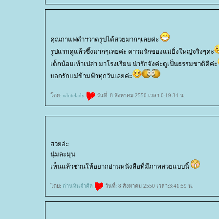
คุณกาแฟดำฯวาดรูปได้สวยมากๆเลยค่ะ
รูปแรกดูแล้วซึ้งมากๆเลยค่ะ คาวมรักของแม่ยิ่งใหญ่จริงๆค่ะ
เด็กน้อยเท้าเปล่า มาโรงเรียน น่ารักจังค่ะดูเป็นธรรมชาติดีค่ะ
บอกรักแม่ข้ามฟ้าทุกวันเลยค่ะ
ดย:
whitelady
วันที่: 8 สิงหาคม 2550 เวลา:0:19:34 น.
สวยอ่ะ
นุ่มละมุน
เห็นแล้วชวนให้อยากอ่านหนังสือที่มีภาพสวยแบบนี้
ดย:
ถ่านหินจำศีล
วันที่: 8 สิงหาคม 2550 เวลา:3:41:59 น.