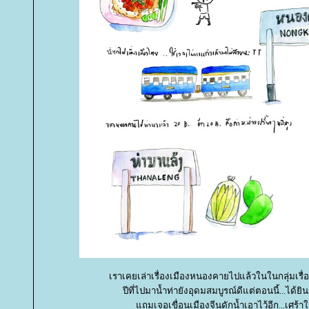
เราเคยเล่าเรื่องเมืองหนองคายไปแล้วในในกลุ่มเรื
ปีที่ไปมาน้ำท่ายังอุดมสมบูรณ์ดีแต่ตอนนี้...ได้ยิน
ถมเจอเขื่อนเมืองจีนดักน้ำเอาไว้อีก...เศร้า