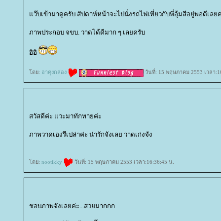
ว๊บเข้ามาดูครับ สัปดาห์หน้าจะไปนั่งรถไฟเที่ยวกับพี่อุ้มสีอยู่พอดีเลย
ภาพประกอบ จขบ. วาดได้ดีมาก ๆ เลยครับ
อิอิ
ดย:
อาคุงกล่อง
วันที่: 15 พฤษภาคม 2553 เวลา:1
สวัสดีค่ะ แวะมาทักทายค่ะ
ภาพวาดเองรึเปล่าค่ะ น่ารักจังเลย วาดเก่งจัง
ดย:
nootikky
วันที่: 15 พฤษภาคม 2553 เวลา:16:36:45 น.
ชอบภาพจังเลยค่ะ...สวยมากกก