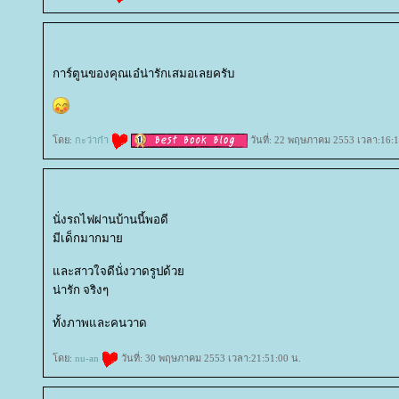
การ์ตูนของคุณเอ๋น่ารักเสมอเลยครับ
ดย:
กะว่าก๋า
วันที่: 22 พฤษภาคม 2553 เวลา:16:1
นั่งรถไฟผ่านบ้านนี้พอดี
มีเด็กมากมา
ละสาวใจดีนั่งวาดรูปด้ว
น่ารัก จริงๆ
ทั้งภาพและคนวาด
ดย:
nu-an
วันที่: 30 พฤษภาคม 2553 เวลา:21:51:00 น.