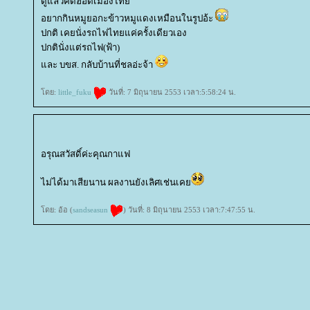
ดูแล้วคิดฮอดเมืองไท
อยากกินหมูยอกะข้าวหมูแดงเหมือนในรูปอ้ะ
ปกติ เคยนั่งรถไฟไทยแค่ครั้งเดียวเอง
ปกตินั่งแต่รถไฟ(ฟ้า)
ละ บขส. กลับบ้านที่ชลอ่ะจ้า
ดย:
little_fuku
วันที่: 7 มิถุนายน 2553 เวลา:5:58:24 น.
อรุณสวัสดิ์ค่ะคุณกาแฟ
ไม่ได้มาเสียนาน ผลงานยังเลิศเช่นเค
ดย: อ้อ (
sandseasun
) วันที่: 8 มิถุนายน 2553 เวลา:7:47:55 น.