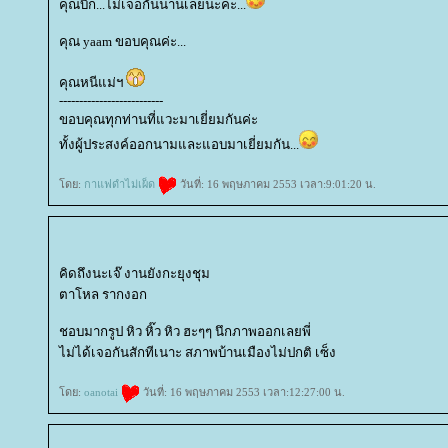
คุณบิ๊ก...ไม่เจอกันนานเลยนะคะ...
คุณ yaam ขอบคุณค่ะ...
คุณหนีแม่ฯ
--------------------------
ขอบคุณทุกท่านที่แวะมาเยี่ยมกันค่ะ
ทั้งผู้ประสงค์ออกนามและแอบมาเยี่ยมกัน...
ดย:
กาแฟดำไม่เผ็ด
วันที่: 16 พฤษภาคม 2553 เวลา:9:01:20 น.
คิดถึงนะเจ๊ งานยังกะยุงชุม
ตาโหล รากงอก
ชอบมากรูป หิว หิ๊ว หิว ฮะๆๆ นึกภาพออกเลยพี่
ไม่ได้เจอกันสักทีเนาะ สภาพบ้านเมืองไม่ปกติ เซ็ง
ดย:
oanotai
วันที่: 16 พฤษภาคม 2553 เวลา:12:27:00 น.