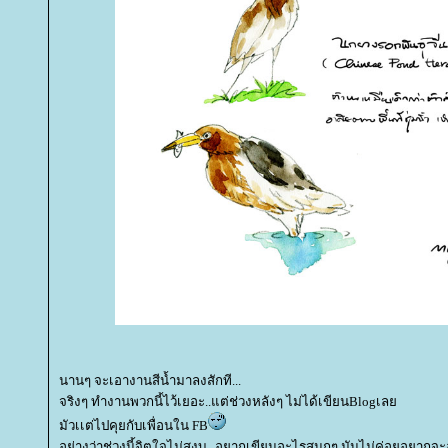
นานๆ จะเอางานสีน้ำมาลงสักที...
จริงๆ ทำงานพวกนี้ไว้เยอะ..แต่ช่วงหลังๆ ไม่ได้เขียนBlogเล
มัวเเต่ไปคุยกับเพื่อนใน FB
อย่างว่าช่วงนี้จิตใจไม่สงบ...อยากเขียนอะไรสนุกๆ มันไม่ค่อยอยากจ