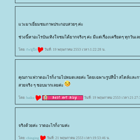
วะมาเยี่ยมชมภาพประกอบสวยๆ ค่ะ
ช่วงนี้หาอะไรบันเทิงใจชมได้ยากจริงๆ ค่ะ มีแต่เรื่องเครียดๆ ทุกวัน
ดย:
กะนูปิง
วันที่: 19 พฤษภาคม 2553 เวลา:1:22:28 น.
คุณกาแฟวาดอะไรก็งามไปหมดเลยค่ะ โดยเฉพาะรูปสีน้ำ สไตล์และการใ
สวยจริง ๆ ชอบมากเลยค่ะ
ดย:
haiku
วันที่: 19 พฤษภาคม 2553 เวลา:21:27:
จริงด้วยค่ะ วาดอะไรก็งามค่ะ
ดย:
chinging
วันที่: 21 พฤษภาคม 2553 เวลา:19:53:46 น.