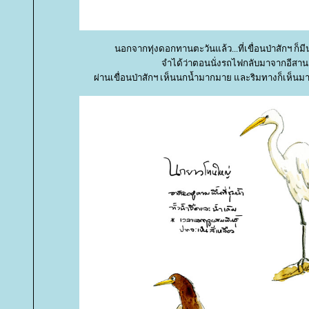
นอกจากทุ่งดอกทานตะวันแล้ว...ที่เขื่อนป่าสักฯ ก็มีน
จำได้ว่าตอนนั่งรถไฟกลับมาจากอีสาน
ผ่านเขื่อนป่าสักฯ เห็นนกน้ำมากมาย และริมทางก็เห็นมา