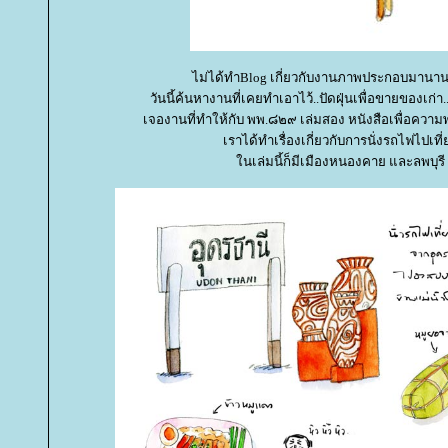
ไม่ได้ทำBlog เกี่ยวกับงานภาพประกอบมานาน
วันนี้ค้นหางานที่เคยทำเอาไว้..ปัดฝุ่นเพื่อขายของเก่
เจองานที่ทำให้กับ พพ.๘๒๙ เล่มสอง หนังสือเพื่อความ
เราได้ทำเรื่องเกี่ยวกับการ​นั่งรถไฟไปเที่
นเล่มนี้ก็มีเมืองหนองคาย และลพบุรี