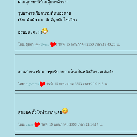
ผ่านอุดรธานีบ้านอุ๊ยมาดั๊วว !!
รูปอาหารเวียดนามที่หนองคา
เรียกพันผัก ค่ะ...ผักที่ผูกติดไข่เจียว
อร่อยนะคะ !!!
ดย: อุ๊ยมา_@ (
Uyma
) วันที่: 15 พฤษภาคม 2553 เวลา:19:43:23 น.
งานสวยน่ารักมากๆครับ อยากเห็นเป็นหนังสือรวมเล่มจัง
ดย:
bigwores
วันที่: 15 พฤษภาคม 2553 เวลา:20:01:15 น.
สุดยอด ตั้งใจทำมากๆเล
ดย:
yaam
วันที่: 15 พฤษภาคม 2553 เวลา:22:14:17 น.