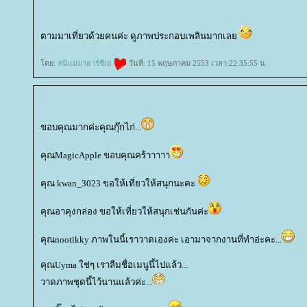
ตามมาเที่ยวด้วยคนค่ะ ดูภาพประกอบเพลินมากเล
ดย:
หนีแม่มาอาร์ซีเอ
วันที่: 15 พฤษภาคม 2553 เวลา:22:35:55 น.
ขอบคุณมากค่ะคุณกุ๊กไก่...
คุณMagicApple ขอบคุณคร้าาาาา
คุณ kwan_3023 ขอให้เที่ยวให้สนุกนะคะ
คุณอาคุงกล่อง ขอให้เที่ยวให้สนุกเช่นกันค่ะ
คุณnootikky ภาพในนี้เราวาดเองค่ะ เอามาจากงานที่ทำอ่ะคะ...
คุณUyma ใช่ๆ เราลืมชื่อเมนูนี้ไปแล้ว...
วาดภาพชุดนี้ไว้นานแล้วค่ะ...