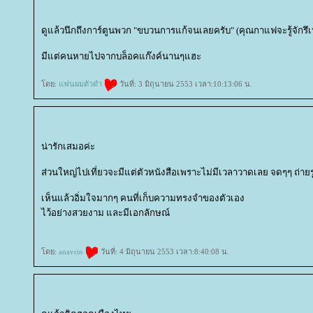
ดูแล้วนึกถึงการ์ตูนพวก "ขบวนการแก้จนเลยครับ" (คุณกาแฟจะรู้จักรึเ
มีแต่คนหายไปจากบล็อคแก๊งค์นานๆแฮะ
ดย:
ฟนผมตัวดำ
วันที่: 3 มิถุนายน 2553 เวลา:10:13:06 น.
น่ารักเสมอค่ะ
ส่วนใหญ่ไปเที่ยวจะมีแต่ตัวหนังสือเพราะไม่มีเวลาวาดเลย จดๆๆ ถ่า
เห็นแล้วอิ่มใจมากๆ คนที่เก็บความทรงจำของตัวเอง
ไว้อย่างสวยงาม และมีเอกลักษณ์
ดย:
anavrin
วันที่: 4 มิถุนายน 2553 เวลา:8:40:08 น.