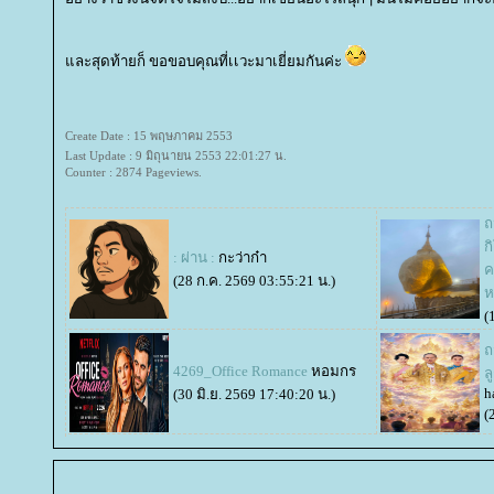
ละสุดท้ายก็ ขอขอบคุณที่เเวะมาเยี่ยมกันค่ะ
Create Date : 15 พฤษภาคม 2553
Last Update : 9 มิถุนายน 2553 22:01:27 น.
Counter : 2874 Pageviews.
ถ
ก
: ผ่าน :
กะว่าก๋า
ค
(28 ก.ค. 2569 03:55:21 น.)
(
ถ
4269_Office Romance
หอมกร
ล
h
(30 มิ.ย. 2569 17:40:20 น.)
(