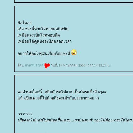
ฮัลโหลๆ
เฮ้อ ช่วงนี้หายใจหายคอติดขัด
เหมือนจะเป็นโรคหอบหืด
เหมือนได้ดูหนังระทึกตลอดเวลา
อยากให้อะไรๆมันเรียบร้อยซะที
ดย:
ถ่านหินจำศีล
วันที่: 17 พฤษภาคม 2553 เวลา:14:13:27 น.
พออ่านบล็อกนี้...หยิบตั๋วรถไฟแบบเป็นบัตรแข็งสี sepia
ล้วเปิดเพลงนี้ไปด้วยถึงจะเข้ากับบรรยากาศมาก
วาว~วาว
เสียงรถไฟแล่นไปฤทัยครื้นเครง...เรามันคนกันเองไม่ต้องเกรงใจใคร..