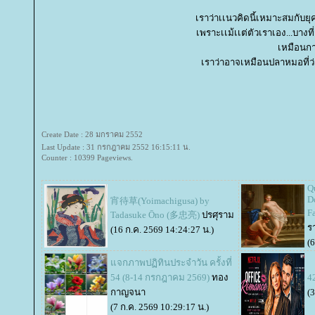
เราว่าเเนวคิดนี้เหมาะสมกับยุ
เพราะเเม้เเต่ตัวเราเอง...บางที
เหมือนการ
เราว่าอาจเหมือนปลาหมอที่ว่า
Create Date : 28 มกราคม 2552
Last Update : 31 กรกฎาคม 2552 16:15:11 น.
Counter : 10399 Pageviews.
Qu
D
宵待草(Yoimachigusa) by
F
Tadasuke Ōno (多忠亮)
ปรศุราม
ร
(16 ก.ค. 2569 14:24:27 น.)
(
จกภาพปฏิทินประจำวัน ครั้งที่
54 (8-14 กรกฎาคม 2569)
ทอง
4
กาญจนา
(3
(7 ก.ค. 2569 10:29:17 น.)