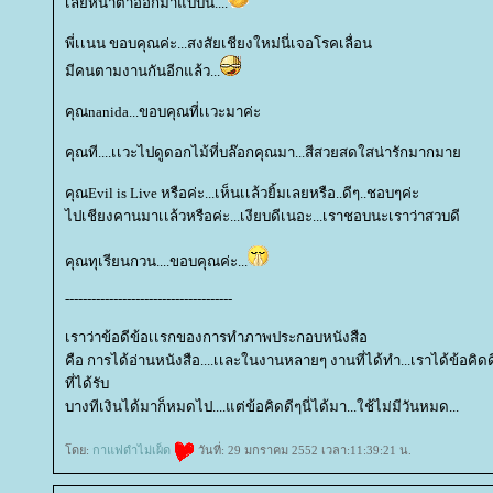
เลยหน้าตาออกมาแบบนี้....
พี่เเนน ขอบคุณค่ะ...สงสัยเชียงใหม่นี่เจอโรคเลื่อน
มีคนตามงานกันอีกแล้ว...
คุณnanida...ขอบคุณที่เเวะมาค่ะ
คุณที....เเวะไปดูดอกไม้ที่บล๊อกคุณมา...สีสวยสดใสน่ารักมากมา
คุณEvil is Live หรือค่ะ...เห็นเเล้วยิ้มเลยหรือ..ดีๆ..ชอบๆค่ะ
ไปเชียงคานมาเเล้วหรือค่ะ...เงียบดีเนอะ...เราชอบนะเราว่าสวบดี
คุณทุเรียนกวน....ขอบคุณค่ะ...
--------------------------------------
เราว่าข้อดีข้อเเรกของการทำภาพประกอบหนังสือ
คือ การได้อ่านหนังสือ....เเละในงานหลายๆ งานที่ได้ทำ...เราได้ข้อคิ
ที่ได้รับ
บางทีเงินได้มาก็หมดไป....แต่ข้อคิดดีๆนี่ได้มา...ใช้ไม่มีวันหมด...
ดย:
กาแฟดำไม่เผ็ด
วันที่: 29 มกราคม 2552 เวลา:11:39:21 น.