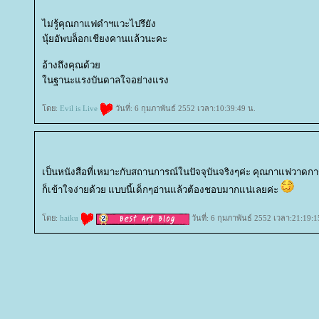
ไม่รู้คุณกาแฟดำฯแวะไปรึยัง
นุ้ยอัพบล็อกเชียงคานแล้วนะคะ
อ้างถึงคุณด้ว
นฐานะแรงบันดาลใจอย่างแรง
ดย:
Evil is Live
วันที่: 6 กุมภาพันธ์ 2552 เวลา:10:39:49 น.
เป็นหนังสือที่เหมาะกับสถานการณ์ในปัจจุบันจริงๆค่ะ คุณกาแฟวาดการ
ก็เข้าใจง่ายด้วย แบบนี้เด็กๆอ่านแล้วต้องชอบมากแน่เลยค่ะ
ดย:
haiku
วันที่: 6 กุมภาพันธ์ 2552 เวลา:21:19:1