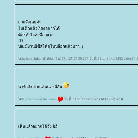
สวยจังเลยค่ะ
ไม่เด็กแล้ว ก็ยังอยากได้
ต้องทำไงอ่ะพี่กาแฟ
:'D
ปล. มีงานธีซีสให้ดูในบล๊อกแล้วนาา ;)
ดย: little_fuku (บ่ได้ล๊อกอิน) IP: 125.27.29.234 วันที่: 31 มกราคม 2552 เวลา:14:
น่ารักจัง ลายเส้นและสีสัน
ดย:
printcess of the moon
วันที่: 31 มกราคม 2552 เวลา:17:08:42 น.
เห็นแล้วอยากได้จัง อิอิ