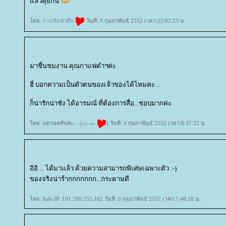
ล้วคุยกัน
ดย:
ถ่านหินจำศีล
วันที่: 3 กุมภาพันธ์ 2552 เวลา:22:02:53 น.
มาชื่นชมงาน คุณกาแฟดำฯค่ะ
ฮี่ บอกความเป็นตัวตนของเจ้าของได้ไหมคะ ...
ก็น่ารักน่าชัง ได้อารมณ์ ที่ต้องการสื่อ...ชอบมากค่ะ
ดย: แควนคลับค่ะ... (
nu-an
) วันที่: 4 กุมภาพันธ์ 2552 เวลา:8:37:32 น.
อิอิ ... ได้มาแล้ว ด้วยความสามารถพิเศษเฉพาะตัว :-)
ของจริงน่าร้ากกกกกกก...กระดาษดี
ดย: Safe IP: 161.200.255.162 วันที่: 6 กุมภาพันธ์ 2552 เวลา:7:48:18 น.