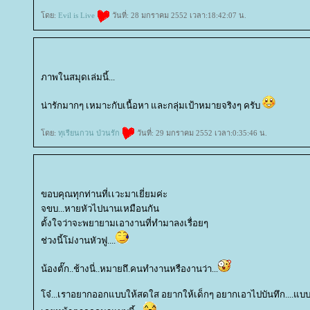
ดย:
Evil is Live
วันที่: 28 มกราคม 2552 เวลา:18:42:07 น.
ภาพในสมุดเล่มนี้...
น่ารักมากๆ เหมาะกับเนื้อหา และกลุ่มเป้าหมายจริงๆ ครับ
ดย:
ทุเรียนกวน ป่วนรัก
วันที่: 29 มกราคม 2552 เวลา:0:35:46 น.
ขอบคุณทุกท่านที่เเวะมาเยี่ยมค่ะ
จขบ...หายหัวไปนานเหมือนกัน
ตั้งใจว่าจะพยายามเอางานที่ทำมาลงเรื่อยๆ
ช่วงนี้โม่งานหัวฟู....
น้องตั๊ก..ช้างนี่..หมายถึ.คนทำงานหรืองานว่า...
จ๋...เราอยากออกแบบให้สดใส อยากให้เด็กๆ อยากเอาไปบันทึก....แบบว